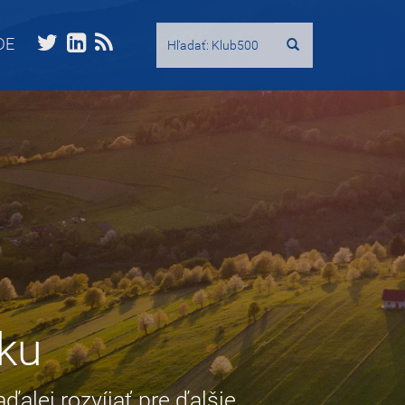
Hľadať:
DE
ku
alej rozvíjať pre ďalšie