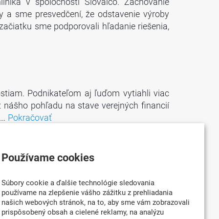
liníka v spoločnosti Slovalco. Zachovanie
y a sme presvedčení, že odstavenie výroby
začiatku sme podporovali hľadanie riešenia,
stiam. Podnikateľom aj ľuďom vytiahli viac
z nášho pohľadu na stave verejných financií
. …
Pokračovať
Používame cookies
ňujú schopnosť Slovenska rásť, vyrábať a
Súbory cookie a ďalšie technológie sledovania
chopnosti IMD a technologické zaostávanie
používame na zlepšenie vášho zážitku z prehliadania
tol v paradoxnej situácii. Na konci mája …
našich webových stránok, na to, aby sme vám zobrazovali
prispôsobený obsah a cielené reklamy, na analýzu