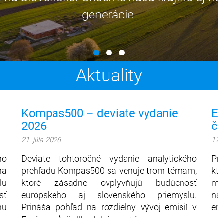
generácie.
Aktuality
Kompas500 – deviate vydanie
E
2026
č
21. júla 2026
17
ho
Deviate tohtoročné vydanie analytického
P
na
prehľadu Kompas500 sa venuje trom témam,
k
lu
ktoré zásadne ovplyvňujú budúcnosť
m
sť
európskeho aj slovenského priemyslu.
n
hu
Prináša pohľad na rozdielny vývoj emisií v
e