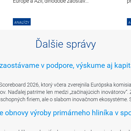
Európe a Ázii, dlhodobé zaostáv...
pr
ANALÝZY
A
Ďalšie správy
 zaostávame v podpore, výskume aj kapit
coreboard 2026, ktorý včera zverejnila Európska komisia
ov. Naďalej patríme len medzi „začínajúcich inovátorov“.
schopných firiem, ale o slabom inovačnom ekosystéme. 
 obnovy výroby primárneho hliníka v spo