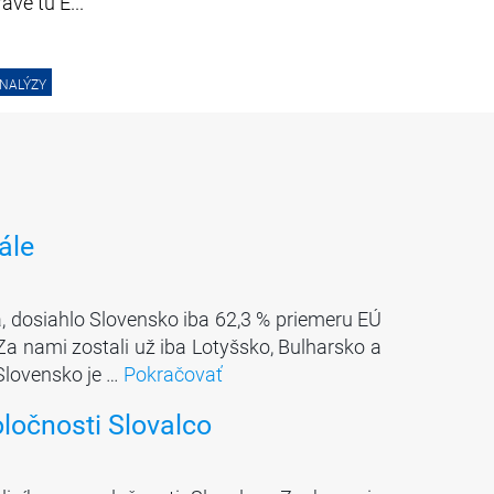
áve tu E...
NALÝZY
ále
, dosiahlo Slovensko iba 62,3 % priemeru EÚ
 Za nami zostali už iba Lotyšsko, Bulharsko a
Slovensko je …
Pokračovať
ločnosti Slovalco