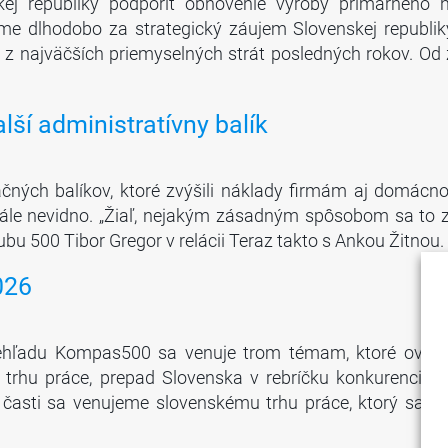
ej republiky podporiť obnovenie výroby primárneho h
me dlhodobo za strategický záujem Slovenskej republik
 z najväčších priemyselných strát posledných rokov. Od 
lší administratívny balík
ných balíkov, ktoré zvýšili náklady firmám aj domácno
stále nevidno. „Žiaľ, nejakým zásadným spôsobom sa to 
lubu 500 Tibor Gregor v relácii Teraz takto s Ankou Žitnou
026
ehľadu Kompas500 sa venuje trom témam, ktoré ovplyv
 trhu práce, prepad Slovenska v rebríčku konkurencies
časti sa venujeme slovenskému trhu práce, ktorý sa oci