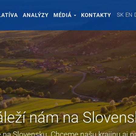
SK
EN
LATÍVA
ANALÝZY
MÉDIÁ
KONTAKTY
áleží nám na Slovens
a Slovensku. Chceme našu krajinu aj naď