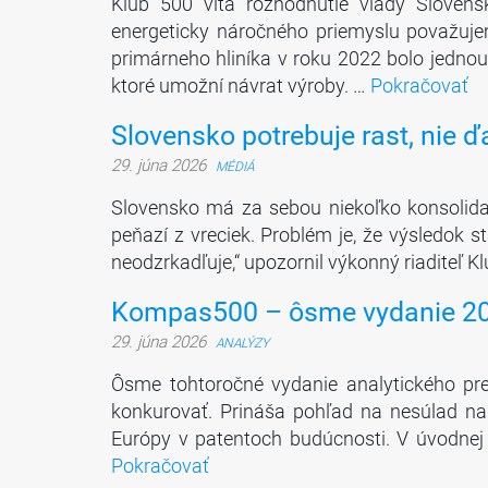
Klub 500 víta rozhodnutie vlády Slovensk
energeticky náročného priemyslu považuje
primárneho hliníka v roku 2022 bolo jednou
ktoré umožní návrat výroby. …
Pokračovať
Slovensko potrebuje rast, nie ďa
29. júna 2026
MÉDIÁ
Slovensko má za sebou niekoľko konsolidač
peňazí z vreciek. Problém je, že výsledok 
neodzrkadľuje,“ upozornil výkonný riaditeľ K
Kompas500 – ôsme vydanie 2
29. júna 2026
ANALÝZY
Ôsme tohtoročné vydanie analytického pr
konkurovať. Prináša pohľad na nesúlad na
Európy v patentoch budúcnosti. V úvodnej 
Pokračovať