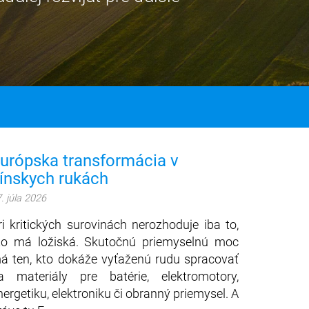
urópska transformácia v
ínskych rukách
. júla 2026
ri kritických surovinách nerozhoduje iba to,
to má ložiská. Skutočnú priemyselnú moc
á ten, kto dokáže vyťaženú rudu spracovať
a materiály pre batérie, elektromotory,
nergetiku, elektroniku či obranný priemysel. A