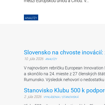
medzi Európskou úniou a Čínou. V...
ANALÝZY
Slovensko na chvoste inovácií:
10. júla 2026
ANALÝZY
V najnovšom rebríčku European Innovation S
a skončilo na 24. mieste z 27 členských štát
Rumunsko. Výsledok nehovorí o nedostatku 
Stanovisko Klubu 500 k podpore
2. júla 2026
VYHLÁSENIA / STANOVISKÁ