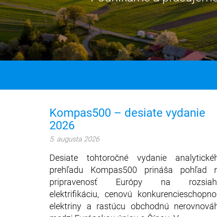
Kompas500 – desiate vydanie
2026
5. augusta 2026
Desiate tohtoročné vydanie analytické
prehľadu Kompas500 prináša pohľad 
pripravenosť Európy na rozsiah
elektrifikáciu, cenovú konkurencieschopno
elektriny a rastúcu obchodnú nerovnová