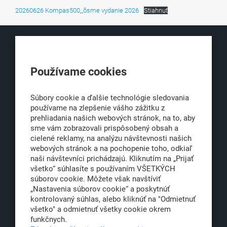
20260626 Kompas500_ôsme vydanie 2026
Stiahnuť
KLUB500
Používame cookies
Obchodná 6
811 06 Bratislava 1
Súbory cookie a ďalšie technológie sledovania
používame na zlepšenie vášho zážitku z
prehliadania našich webových stránok, na to, aby
sme vám zobrazovali prispôsobený obsah a
office@klub500.sk
cielené reklamy, na analýzu návštevnosti našich
+421 2 54 646 464
webových stránok a na pochopenie toho, odkiaľ
naši návštevníci prichádzajú. Kliknutím na „Prijať
www.klub500.sk
všetko“ súhlasíte s používaním VŠETKÝCH
súborov cookie. Môžete však navštíviť
„Nastavenia súborov cookie“ a poskytnúť
kontrolovaný súhlas, alebo kliknúť na "Odmietnuť
Copyright: Klub 500, 2026
všetko" a odmietnuť všetky cookie okrem
Všetky práva vyhradené
funkčnych.
Právna informácia