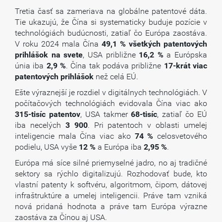
Tretia časť sa zameriava na globálne patentové dáta.
Tie ukazujú, že Čína si systematicky buduje pozície v
technológiách budúcnosti, zatiaľ čo Európa zaostáva.
V roku 2024 mala Čína
49,1 % všetkých patentových
prihlášok na svete
, USA približne
16,2 %
a Európska
únia iba
2,9 %
. Čína tak podáva približne
17-krát viac
patentových prihlášok
než celá EÚ.
Ešte výraznejší je rozdiel v digitálnych technológiách. V
počítačových technológiách evidovala Čína viac ako
315-tisíc patentov
, USA takmer
68-tisíc
, zatiaľ čo EÚ
iba necelých
3 900
. Pri patentoch v oblasti umelej
inteligencie mala Čína viac ako
74 %
celosvetového
podielu, USA vyše
12 %
a Európa iba
2,95 %
.
Európa má síce silné priemyselné jadro, no aj tradičné
sektory sa rýchlo digitalizujú. Rozhodovať bude, kto
vlastní patenty k softvéru, algoritmom, čipom, dátovej
infraštruktúre a umelej inteligencii. Práve tam vzniká
nová pridaná hodnota a práve tam Európa výrazne
zaostáva za Čínou aj USA.