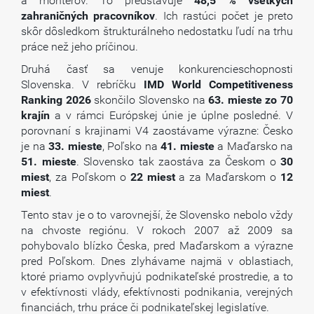
a montérov. To predstavuje
48,5 % všetkých
zahraničných pracovníkov
. Ich rastúci počet je preto
skôr dôsledkom štrukturálneho nedostatku ľudí na trhu
práce než jeho príčinou.
Druhá časť sa venuje konkurencieschopnosti
Slovenska. V rebríčku
IMD World Competitiveness
Ranking 2026
skončilo Slovensko na
63. mieste zo 70
krajín
a v rámci Európskej únie je úplne posledné. V
porovnaní s krajinami V4 zaostávame výrazne: Česko
je na
33. mieste
, Poľsko na
41. mieste
a Maďarsko na
51. mieste
. Slovensko tak zaostáva za Českom o
30
miest
, za Poľskom o
22 miest
a za Maďarskom o
12
miest
.
Tento stav je o to varovnejší, že Slovensko nebolo vždy
na chvoste regiónu. V rokoch 2007 až 2009 sa
pohybovalo blízko Česka, pred Maďarskom a výrazne
pred Poľskom. Dnes zlyhávame najmä v oblastiach,
ktoré priamo ovplyvňujú podnikateľské prostredie, a to
v efektívnosti vlády, efektívnosti podnikania, verejných
financiách, trhu práce či podnikateľskej legislatíve.