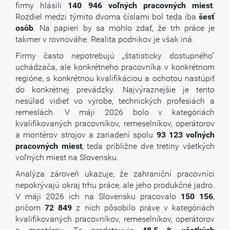
firmy hlásili
140 946 voľných pracovných miest
.
Rozdiel medzi týmito dvoma číslami bol teda iba
šesť
osôb
. Na papieri by sa mohlo zdať, že trh práce je
takmer v rovnováhe. Realita podnikov je však iná.
Firmy často nepotrebujú „štatisticky dostupného“
uchádzača, ale konkrétneho pracovníka v konkrétnom
regióne, s konkrétnou kvalifikáciou a ochotou nastúpiť
do konkrétnej prevádzky. Najvýraznejšie je tento
nesúlad vidieť vo výrobe, technických profesiách a
remeslách. V máji 2026 bolo v kategóriách
kvalifikovaných pracovníkov, remeselníkov, operátorov
a montérov strojov a zariadení spolu
93 123 voľných
pracovných miest
, teda približne dve tretiny všetkých
voľných miest na Slovensku.
Analýza zároveň ukazuje, že zahraniční pracovníci
nepokrývajú okraj trhu práce, ale jeho produkčné jadro.
V máji 2026 ich na Slovensku pracovalo
150 156
,
pričom
72 849
z nich pôsobilo práve v kategóriách
kvalifikovaných pracovníkov, remeselníkov, operátorov