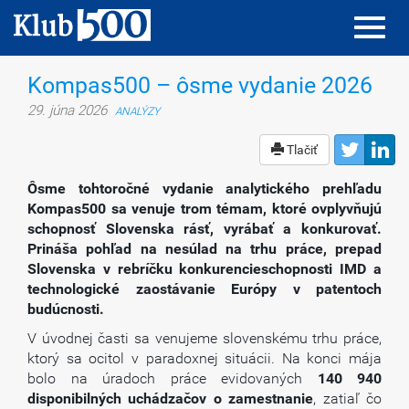
Toggl
Toggl
navig
navig
Kompas500 – ôsme vydanie 2026
29. júna 2026
ANALÝZY
Tlačiť
Ôsme tohtoročné vydanie analytického prehľadu
Kompas500 sa venuje trom témam, ktoré ovplyvňujú
schopnosť Slovenska rásť, vyrábať a konkurovať.
Prináša pohľad na nesúlad na trhu práce, prepad
Slovenska v rebríčku konkurencieschopnosti IMD a
technologické zaostávanie Európy v patentoch
budúcnosti.
V úvodnej časti sa venujeme slovenskému trhu práce,
ktorý sa ocitol v paradoxnej situácii. Na konci mája
bolo na úradoch práce evidovaných
140 940
disponibilných uchádzačov o zamestnanie
, zatiaľ čo