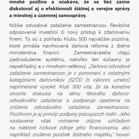
mnohé pozitíva a očakáva, že sa tiež začne
diskutovať aj o efektívnosti štátnej a verejne správy
a miestnej a územnej samosprávy.
Nižšie odvodové zaťaženie zamestnancov, flexibilné
odpisovanie investícií či nový prístup k zdaňovaniu
firiem. To sú z pohľadu Klubu 500 najväčšie pozitíva,
ktoré prináša navrhovaná daňová reforma z dielne
ministerstva financií. Zamestnávatelia vítajú
zjednodušenie systému, nakoľko ten súčasný je
neprehľadný a v mnohom neférový.
„Daňovo-odvodové
zaťaženie zamestnancov je v porovnaní s ostatnými
kategóriami daňovníkov (SZČO či výkonní umelci)
neprimerane vysoké. Klub 500 víta, že sa konečne
otvorila diskusia na tému férového daňovo-
odvodového zaťaženia a podporuje opatrenia na
zníženie odvodového zaťaženia zamestnancov.
Pozitívom je aj princíp podpory pracujúcich rodín. Jeho
nastavenie však vnímame otázne vzhľadom
na niektoré rizikové zdroje jeho financovania, ako
napríklad zrušenie poistiek štátneho majetku,“
hovorí