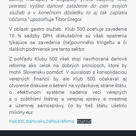
prenesú vyššie daňové zaťaženie do cien svojich
služieb a v konečnom dôsledku to aj tak zaplatia
občania,“
upozorňuje Tibor Gregor.
V oblasti gastro služieb Klub 500 oceňuje zavedenie
10 % sadzby DPH, diskutabilné sú však opatrenia
týkajúce sa zavedenia (ne)povinného tringeltu a či
ďalších podmienok pre tento sektor.
Z pohľadu Klubu 500 však stojí navrhovaná daňová
reforma ako celok na dobrých princípoch, ktoré by
mohli Slovensku pomôcť. V súvislosti s konsolidáciou
verejných financií by ale Klub 500 očakával aj
otvorenie diskusie o šetrení na výdavkovej strane štátu,
o efektívnom systéme riadenia vecí verejných
a o zoštíhlení štátnej a verejnej správy a miestnej
a územnej samosprávy, čo by tiež štátu ušetrilo
milióny eur.
Klub 500_Stanovisko_Daňová reforma
Stiahnuť