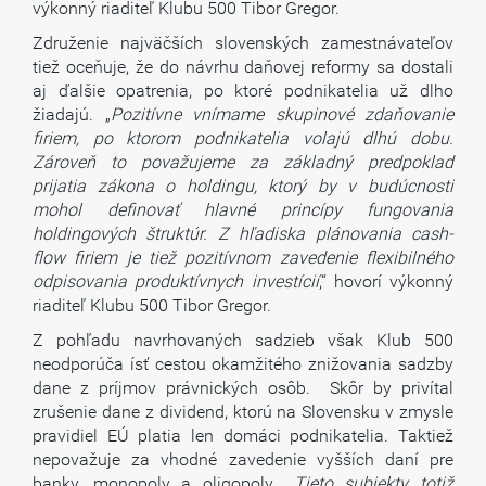
výkonný riaditeľ Klubu 500 Tibor Gregor.
Združenie najväčších slovenských zamestnávateľov
tiež oceňuje, že do návrhu daňovej reformy sa dostali
aj ďalšie opatrenia, po ktoré podnikatelia už dlho
žiadajú. „
Pozitívne vnímame skupinové zdaňovanie
firiem, po ktorom podnikatelia volajú dlhú dobu.
Zároveň to považujeme za základný predpoklad
prijatia zákona o holdingu, ktorý by v budúcnosti
mohol definovať hlavné princípy fungovania
holdingových štruktúr. Z hľadiska plánovania cash-
flow firiem je tiež pozitívnom zavedenie flexibilného
odpisovania produktívnych investícií
,“ hovorí výkonný
riaditeľ Klubu 500 Tibor Gregor.
Z pohľadu navrhovaných sadzieb však Klub 500
neodporúča ísť cestou okamžitého znižovania sadzby
dane z príjmov právnických osôb. Skôr by privítal
zrušenie dane z dividend, ktorú na Slovensku v zmysle
pravidiel EÚ platia len domáci podnikatelia. Taktiež
nepovažuje za vhodné zavedenie vyšších daní pre
banky, monopoly a oligopoly. „
Tieto subjekty totiž