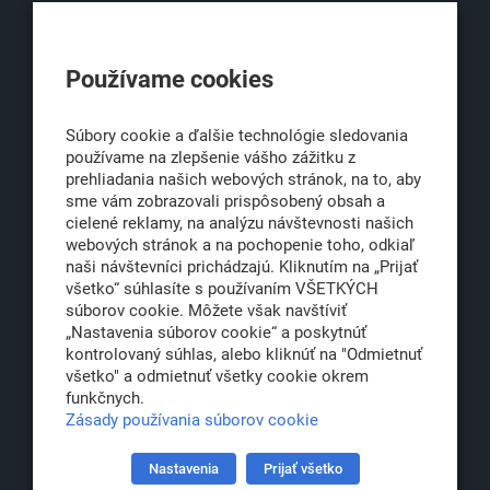
KLUB500
Používame cookies
Obchodná 6
811 06 Bratislava 1
Súbory cookie a ďalšie technológie sledovania
používame na zlepšenie vášho zážitku z
prehliadania našich webových stránok, na to, aby
sme vám zobrazovali prispôsobený obsah a
office@klub500.sk
cielené reklamy, na analýzu návštevnosti našich
+421 2 54 646 464
webových stránok a na pochopenie toho, odkiaľ
naši návštevníci prichádzajú. Kliknutím na „Prijať
www.klub500.sk
všetko“ súhlasíte s používaním VŠETKÝCH
súborov cookie. Môžete však navštíviť
„Nastavenia súborov cookie“ a poskytnúť
kontrolovaný súhlas, alebo kliknúť na "Odmietnuť
Copyright: Klub 500, 2026
všetko" a odmietnuť všetky cookie okrem
Všetky práva vyhradené
funkčnych.
Právna informácia
Zásady používania súborov cookie
Nastavenia
Prijať všetko