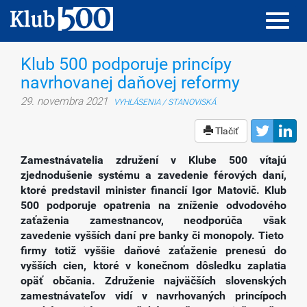
Toggl
Toggl
navig
navig
Klub 500 podporuje princípy
navrhovanej daňovej reformy
29. novembra 2021
VYHLÁSENIA / STANOVISKÁ
Tlačiť
Zamestnávatelia združení v Klube 500 vítajú
zjednodušenie systému a zavedenie férových daní,
ktoré predstavil minister financií Igor Matovič. Klub
500 podporuje opatrenia na zníženie odvodového
zaťaženia zamestnancov, neodporúča však
zavedenie vyšších daní pre banky či monopoly. Tieto
firmy totiž vyššie daňové zaťaženie prenesú do
vyšších cien, ktoré v konečnom dôsledku zaplatia
opäť občania. Združenie najväčších slovenských
zamestnávateľov vidí v navrhovaných princípoch