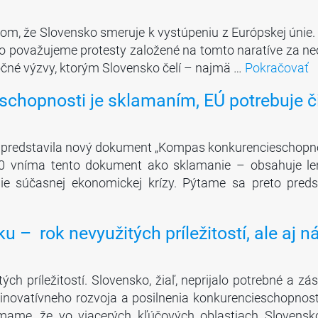
tom, že Slovensko smeruje k vystúpeniu z Európskej únie.
 považujeme protesty založené na tomto naratíve za neopo
točné výzvy, ktorým Slovensko čelí – najmä …
Pokračovať
hopnosti je sklamaním, EÚ potrebuje čin
a predstavila nový dokument „Kompas konkurencieschopno
500 vníma tento dokument ako sklamanie – obsahuje len 
ie súčasnej ekonomickej krízy. Pýtame sa preto pred
 – rok nevyužitých príležitostí, ale aj 
ch príležitostí. Slovensko, žiaľ, neprijalo potrebné a zá
inovatívneho rozvoja a posilnenia konkurencieschopnost
nímame, že vo viacerých kľúčových oblastiach Slovensk