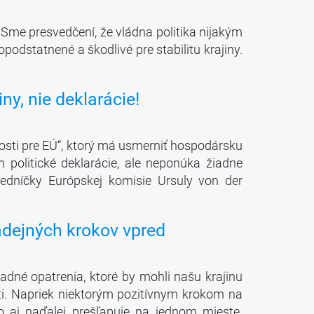
 Sme presvedčení, že vládna politika nijakým
dstatnené a škodlivé pre stabilitu krajiny.
y, nie deklarácie!
sti pre EÚ“, ktorý má usmerniť hospodársku
politické deklarácie, ale neponúka žiadne
sedníčky Európskej komisie Ursuly von der
nádejných krokov vpred
sadné opatrenia, ktoré by mohli našu krajinu
i. Napriek niektorým pozitívnym krokom na
o aj naďalej prešľapuje na jednom mieste.