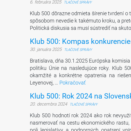
6. februára 2025
TLAČOVÉ SPRÁVY
Klub 500 dôrazne odmieta šírenie tvrdení o 
spôsobom nevedie k takémuto kroku, a preto
Politická diskusia sa musí sústrediť na sku
Klub 500: Kompas konkurenciesc
30. januára 2025
TLAČOVÉ SPRÁVY
Bratislava, dňa 30.1.2025 Európska komisi
politiku Únie na nasledujúce roky. Klub 
okamžité a konkrétne opatrenia na riešen
Leyenovej, …
Pokračovať
Klub 500: Rok 2024 na Slovensku
20. decembra 2024
TLAČOVÉ SPRÁVY
Klub 500 hodnotí rok 2024 ako rok nevyužitý
nasmerovať na cestu ekonomického rastu, 
poli legislatívy a podporných opatrení v