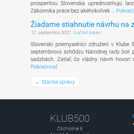
prosperitou Slovenska uprednostňujú lac
Zákonníka práce bez akéhokoľvek …
Pokrač
Žiadame stiahnutie návrhu na z
12. septembra 2022
TLAČOVÉ SPRÁVY
Slovenskí priemyselníci združení v Klube
septembrovú schôdzu Národnej rady boli p
sadzbách. Zatiaľ, čo vládny návrh hovorí
Pokračovať
← Staršie správy
KLUB500
Obchodná 6