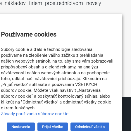
e nákladov firiem prostredníctvom novely
Používame cookies
vedenie špeciálnej dane na ruskú ropu. Na
Súbory cookie a ďalšie technológie sledovania
mere zdanenia ruskej ropy v dvoch rôznych
používame na zlepšenie vášho zážitku z prehliadania
 100%. Po „atómovej dani“ ide z pohľadu …
našich webových stránok, na to, aby sme vám zobrazovali
prispôsobený obsah a cielené reklamy, na analýzu
návštevnosti našich webových stránok a na pochopenie
toho, odkiaľ naši návštevníci prichádzajú. Kliknutím na
Novšie správy →
„Prijať všetko“ súhlasíte s používaním VŠETKÝCH
súborov cookie. Môžete však navštíviť „Nastavenia
súborov cookie“ a poskytnúť kontrolovaný súhlas, alebo
kliknúť na "Odmietnuť všetko" a odmietnuť všetky cookie
okrem funkčnych.
026
Partner:
Zásady používania súborov cookie
né
Nastavenia
Prijať všetko
Odmietnuť všetko