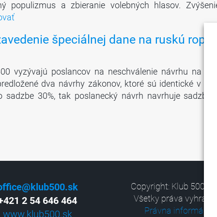
ný populizmus a zbieranie volebných hlasov. Zvýšeni
ovať
avedenie špeciálnej dane na ruskú ropu
 500 vyzývajú poslancov na neschválenie návrhu na za
redložené dva návrhy zákonov, ktoré sú identické v zá
 o sadzbe 30%, tak poslanecký návrh navrhuje sadzbu
office@klub500.sk
Copyright: Klub 500, 2
Všetky práva vyhrade
+421 2 54 646 464
Právna informácia
www.klub500.sk