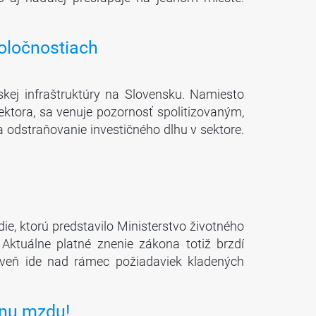
poločnostiach
kej infraštruktúry na Slovensku. Namiesto
sektora, sa venuje pozornosť spolitizovaným,
 odstraňovanie investičného dlhu v sektore.
e, ktorú predstavilo Ministerstvo životného
tuálne platné znenie zákona totiž brzdí
roveň ide nad rámec požiadaviek kladených
lnu mzdu!