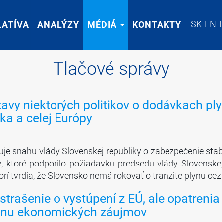
SK
SK
EN
EN
LATÍVA
LATÍVA
ANALÝZY
ANALÝZY
MÉDIÁ
MÉDIÁ
KONTAKTY
KONTAKTY
Tlačové správy
tavy niektorých politikov o dodávkach pl
a a celej Európy
uje snahu vlády Slovenskej republiky o zabezpečenie st
, ktoré podporilo požiadavku predsedu vlády Slovenske
ktorí tvrdia, že Slovensko nemá rokovať o tranzite plynu ce
strašenie o vystúpení z EÚ, ale opatreni
anu ekonomických záujmov