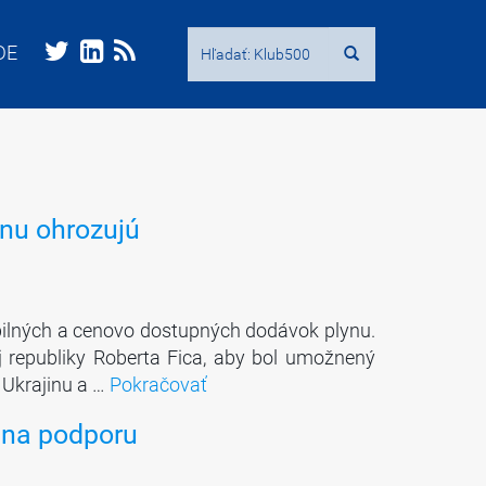
Hľadať:
Hľadať:
DE
DE
ynu ohrozujú
abilných a cenovo dostupných dodávok plynu.
j republiky Roberta Fica, aby bol umožnený
z Ukrajinu a …
Pokračovať
a na podporu