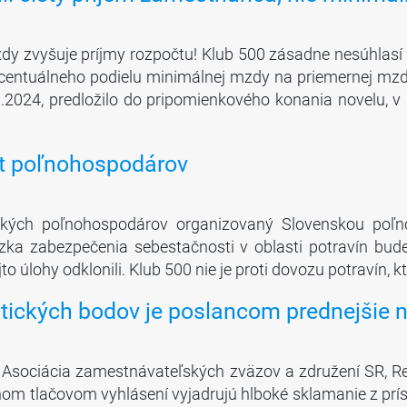
dy zvyšuje príjmy rozpočtu! Klub 500 zásadne nesúhlas
ntuálneho podielu minimálnej mzdy na priemernej mzde 
2.3.2024, predložilo do pripomienkového konania novelu, 
st poľnohospodárov
ských poľnohospodárov organizovaný Slovenskou poľ
zka zabezpečenia sebestačnosti v oblasti potravín bude
jto úlohy odklonili. Klub 500 nie je proti dovozu potravín, 
itických bodov je poslancom prednejšie 
 Asociácia zamestnávateľských zväzov a združení SR, R
nom tlačovom vyhlásení vyjadrujú hlboké sklamanie z prís