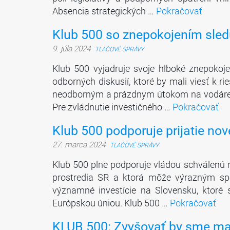
Absencia strategických …
Pokračovať
Klub 500 so znepokojením sled
9. júla 2024
TLAČOVÉ SPRÁVY
Klub 500 vyjadruje svoje hlboké znepokoj
odborných diskusií, ktoré by mali viesť k r
neodborným a prázdnym útokom na vodárenské
Pre zvládnutie investičného …
Pokračovať
Klub 500 podporuje prijatie nov
27. marca 2024
TLAČOVÉ SPRÁVY
Klub 500 plne podporuje vládou schválenú n
prostredia SR a ktorá môže výrazným sp
významné investície na Slovensku, ktoré 
Európskou úniou. Klub 500 …
Pokračovať
KLUB 500: Zvyšovať by sme mal