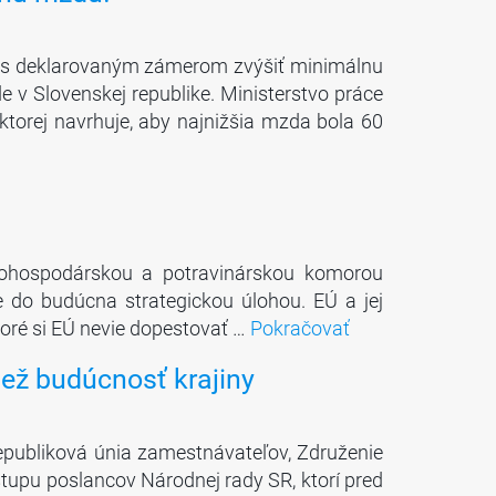
í s deklarovaným zámerom zvýšiť minimálnu
v Slovenskej republike. Ministerstvo práce
v ktorej navrhuje, aby najnižšia mzda bola 60
nohospodárskou a potravinárskou komorou
 do budúcna strategickou úlohou. EÚ a jej
ktoré si EÚ nevie dopestovať …
Pokračovať
než budúcnosť krajiny
epubliková únia zamestnávateľov, Združenie
tupu poslancov Národnej rady SR, ktorí pred