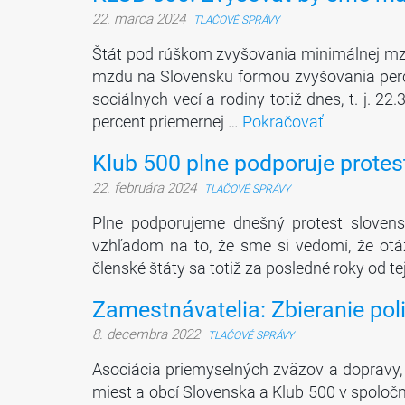
22. marca 2024
TLAČOVÉ SPRÁVY
Štát pod rúškom zvyšovania minimálnej mz
mzdu na Slovensku formou zvyšovania perce
sociálnych vecí a rodiny totiž dnes, t. j. 2
percent priemernej …
Pokračovať
Klub 500 plne podporuje prote
22. februára 2024
TLAČOVÉ SPRÁVY
Plne podporujeme dnešný protest sloven
vzhľadom na to, že sme si vedomí, že otá
členské štáty sa totiž za posledné roky od te
Zamestnávatelia: Zbieranie pol
8. decembra 2022
TLAČOVÉ SPRÁVY
Asociácia priemyselných zväzov a dopravy,
miest a obcí Slovenska a Klub 500 v spoloč