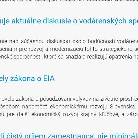
uje aktuálne diskusie o vodárenských s
enie nad súčasnou diskusiou okolo budúcnosti vodárens
iešeniam pre rozvoj a modernizáciu tohto strategického 
 spoločnosti, ktoré sa snažia a realizujú opatrenia na
ely zákona o EIA
ovelu zákona o posudzovaní vplyvov na životné prostredi
ôsobom napomôcť ekonomickému rozvoju Slovenska. Ak
sú pre ďalší ekonomický rozvoj krajiny kľúčové, a zá
i čistý príjem zamestnanca, nie minimá