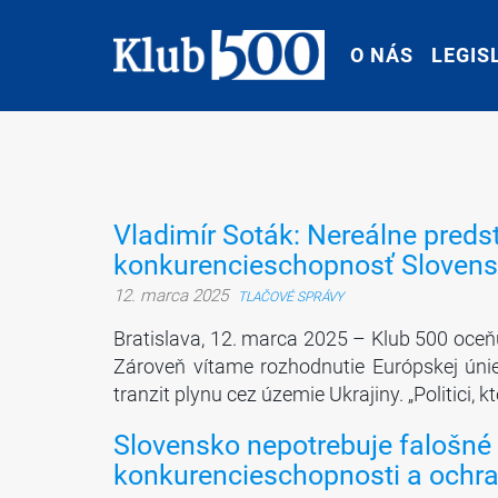
O NÁS
O NÁS
LEGIS
LEGIS
Vladimír Soták: Nereálne preds
konkurencieschopnosť Slovensk
12. marca 2025
TLAČOVÉ SPRÁVY
Bratislava, 12. marca 2025 – Klub 500 oceň
Zároveň vítame rozhodnutie Európskej únie
tranzit plynu cez územie Ukrajiny. „Politici, 
Slovensko nepotrebuje falošné 
konkurencieschopnosti a ochr