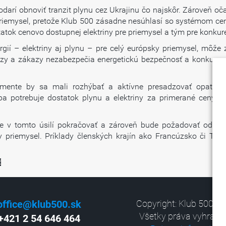
podarí obnoviť tranzit plynu cez Ukrajinu čo najskôr. Zároveň 
e priemysel, pretože Klub 500 zásadne nesúhlasí so systémom cen
statok cenovo dostupnej elektriny pre priemysel a tým pre konk
gií – elektriny aj plynu – pre celý európsky priemysel, môže
íkazy a zákazy nezabezpečia energetickú bezpečnosť a konkure
amente by sa mali rozhýbať a aktívne presadzovať opatren
pa potrebuje dostatok plynu a elektriny za primerané ceny, i
e v tomto úsilí pokračovať a zároveň bude požadovať od EÚ
 priemysel. Príklady členských krajín ako Francúzsko či Tali
ť
office@klub500.sk
Copyright: Klub 500, 2
Všetky práva vyhrade
+421 2 54 646 464