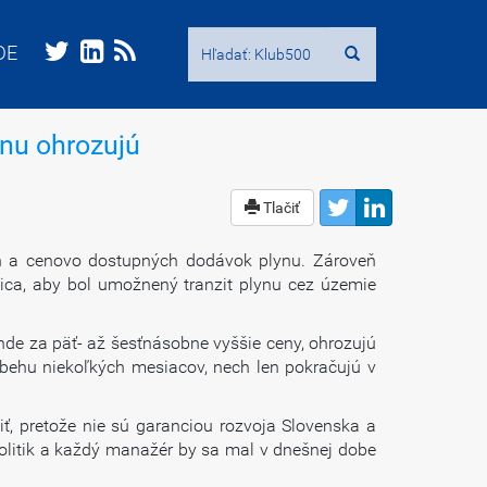
Hľadať:
Hľadať:
DE
DE
ynu ohrozujú
Tlačiť
ch a cenovo dostupných dodávok plynu. Zároveň
Fica, aby bol umožnený tranzit plynu cez územie
 inde za päť- až šesťnásobne vyššie ceny, ohrozujú
ebehu niekoľkých mesiacov, nech len pokračujú v
iť, pretože nie sú garanciou rozvoja Slovenska a
litik a každý manažér by sa mal v dnešnej dobe