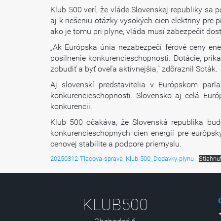
Klub 500 verí, že vláde Slovenskej republiky sa 
aj k riešeniu otázky vysokých cien elektriny pr
ako je tomu pri plyne, vláda musí zabezpečiť do
„Ak Európska únia nezabezpečí férové ceny ener
posilnenie konkurencieschopnosti. Dotácie, pr
zobudiť a byť oveľa aktívnejšia,“ zdôraznil Soták.
Aj slovenskí predstavitelia v Európskom parl
konkurencieschopnosti. Slovensko aj celá Euró
konkurencii.
Klub 500 očakáva, že Slovenská republika bud
konkurencieschopných cien energií pre európsky
cenovej stabilite a podpore priemyslu.
20250312-Tlacova-sprava_Klub-500_Dodavky-plynu
Stiahnu
KLUB500