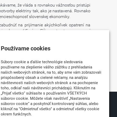
očakávame, že vláda s rovnakou vážnosťou pristúpi
otvorby elektriny tak, ako je nastavená. Rovnako
urencieschopnosť slovenskej ekonomiky.
 zabudnúť na prijímanie akýchkoľvek opatrení na
ncieschopnosť Európy. EÚ sa v tomto smere musí
ia na zabezpečenie energetickej bezpečnosti a
Používame cookies
nak bude priemysel v nevýhode oproti globálnej
Súbory cookie a ďalšie technológie sledovania
 konkrétne kroky na zabezpečenie stabilných a
používame na zlepšenie vášho zážitku z prehliadania
ansko ukazujú, že vlády môžu aktívne prispieť k
našich webových stránok, na to, aby sme vám zobrazovali
prispôsobený obsah a cielené reklamy, na analýzu
návštevnosti našich webových stránok a na pochopenie
toho, odkiaľ naši návštevníci prichádzajú. Kliknutím na
„Prijať všetko“ súhlasíte s používaním VŠETKÝCH
súborov cookie. Môžete však navštíviť „Nastavenia
súborov cookie“ a poskytnúť kontrolovaný súhlas, alebo
026
Partner:
kliknúť na "Odmietnuť všetko" a odmietnuť všetky cookie
né
okrem funkčnych.