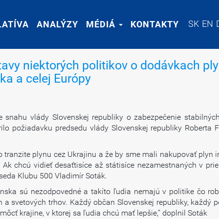
SK
SK
EN
EN
LATÍVA
LATÍVA
ANALÝZY
ANALÝZY
MÉDIÁ
MÉDIÁ
KONTAKTY
KONTAKTY
tavy niektorých politikov o dodávkach pl
a a celej Európy
 snahu vlády Slovenskej republiky o zabezpečenie stabilný
rilo požiadavku predsedu vlády Slovenskej republiky Roberta 
ť o tranzite plynu cez Ukrajinu a že by sme mali nakupovať plyn
Ak chcú vidieť desaťtisíce až státisíce nezamestnaných v pri
seda Klubu 500 Vladimír Soták.
enska sú nezodpovedné a takíto ľudia nemajú v politike čo rob
 svetových trhov. Každý občan Slovenskej republiky, každý po
cť krajine, v ktorej sa ľudia chcú mať lepšie,“ doplnil Soták