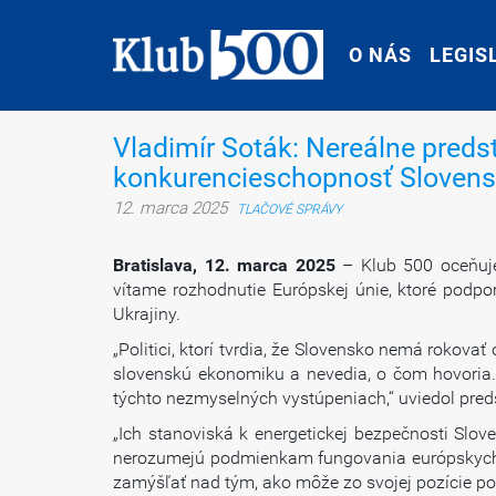
O NÁS
O NÁS
LEGIS
LEGIS
Vladimír Soták: Nereálne preds
konkurencieschopnosť Slovensk
12. marca 2025
TLAČOVÉ SPRÁVY
Bratislava, 12. marca 2025
– Klub 500 oceňuje
vítame rozhodnutie Európskej únie, ktoré podpo
Ukrajiny.
„Politici, ktorí tvrdia, že Slovensko nemá rokova
slovenskú ekonomiku a nevedia, o čom hovoria. 
týchto nezmyselných vystúpeniach,“ uviedol pred
„Ich stanoviská k energetickej bezpečnosti Slov
nerozumejú podmienkam fungovania európskych a
zamýšľať nad tým, ako môže zo svojej pozície pomô