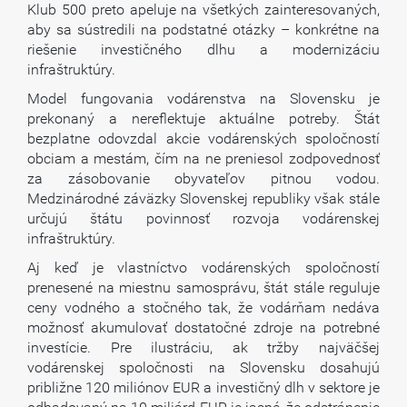
Klub 500 preto apeluje na všetkých zainteresovaných,
aby sa sústredili na podstatné otázky – konkrétne na
riešenie investičného dlhu a modernizáciu
infraštruktúry.
Model fungovania vodárenstva na Slovensku je
prekonaný a nereflektuje aktuálne potreby. Štát
bezplatne odovzdal akcie vodárenských spoločností
obciam a mestám, čím na ne preniesol zodpovednosť
za zásobovanie obyvateľov pitnou vodou.
Medzinárodné záväzky Slovenskej republiky však stále
určujú štátu povinnosť rozvoja vodárenskej
infraštruktúry.
Aj keď je vlastníctvo vodárenských spoločností
prenesené na miestnu samosprávu, štát stále reguluje
ceny vodného a stočného tak, že vodárňam nedáva
možnosť akumulovať dostatočné zdroje na potrebné
investície. Pre ilustráciu, ak tržby najväčšej
vodárenskej spoločnosti na Slovensku dosahujú
približne 120 miliónov EUR a investičný dlh v sektore je