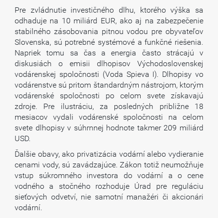
Pre zvládnutie investičného dlhu, ktorého výška sa
odhaduje na 10 miliárd EUR, ako aj na zabezpečenie
stabilného zásobovania pitnou vodou pre obyvateľov
Slovenska, sú potrebné systémové a funkčné riešenia.
Napriek tomu sa čas a energia často strácajú v
diskusiách o emisii dlhopisov Východoslovenskej
vodárenskej spoločnosti (Voda Spieva I). Dlhopisy vo
vodárenstve sú pritom štandardným nástrojom, ktorým
vodárenské spoločnosti po celom svete získavajú
zdroje. Pre ilustráciu, za posledných približne 18
mesiacov vydali vodárenské spoločnosti na celom
svete dlhopisy v súhrnnej hodnote takmer 209 miliárd
USD.
Ďalšie obavy, ako privatizácia vodární alebo vydieranie
cenami vody, sú zavádzajúce. Zákon totiž neumožňuje
vstup súkromného investora do vodární a o cene
vodného a stočného rozhoduje Úrad pre reguláciu
sieťových odvetví, nie samotní manažéri či akcionári
vodární.