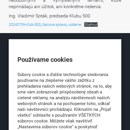
neodbornými a vymyslenými témami, ktoré
neprinášajú ani úžitok, ani konkrétne riešenia.
Ing. Vladimír Soták, predseda Klubu 500
20240709-Klub-500_tlacova-sprava_vodarne
Stiahnuť
KLUB500
Používame cookies
Obchodná 6
811 06 Bratislava 1
Súbory cookie a ďalšie technológie sledovania
používame na zlepšenie vášho zážitku z
prehliadania našich webových stránok, na to, aby
sme vám zobrazovali prispôsobený obsah a
office@klub500.sk
cielené reklamy, na analýzu návštevnosti našich
+421 2 54 646 464
webových stránok a na pochopenie toho, odkiaľ
naši návštevníci prichádzajú. Kliknutím na „Prijať
www.klub500.sk
všetko“ súhlasíte s používaním VŠETKÝCH
súborov cookie. Môžete však navštíviť
„Nastavenia súborov cookie“ a poskytnúť