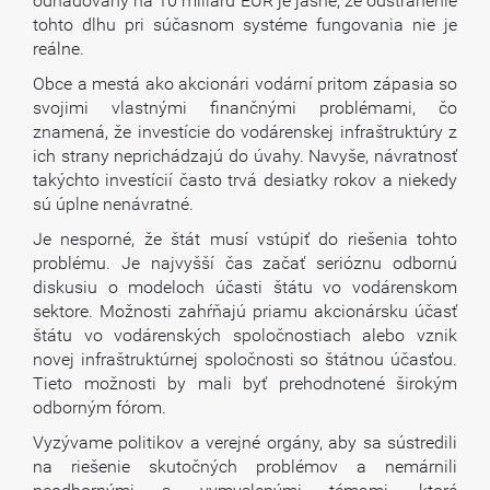
odhadovaný na 10 miliárd EUR je jasné, že odstránenie
tohto dlhu pri súčasnom systéme fungovania nie je
reálne.
Obce a mestá ako akcionári vodární pritom zápasia so
svojimi vlastnými finančnými problémami, čo
znamená, že investície do vodárenskej infraštruktúry z
ich strany neprichádzajú do úvahy. Navyše, návratnosť
takýchto investícií často trvá desiatky rokov a niekedy
sú úplne nenávratné.
Je nesporné, že štát musí vstúpiť do riešenia tohto
problému. Je najvyšší čas začať serióznu odbornú
diskusiu o modeloch účasti štátu vo vodárenskom
sektore. Možnosti zahŕňajú priamu akcionársku účasť
štátu vo vodárenských spoločnostiach alebo vznik
novej infraštruktúrnej spoločnosti so štátnou účasťou.
Tieto možnosti by mali byť prehodnotené širokým
odborným fórom.
Vyzývame politikov a verejné orgány, aby sa sústredili
na riešenie skutočných problémov a nemárnili