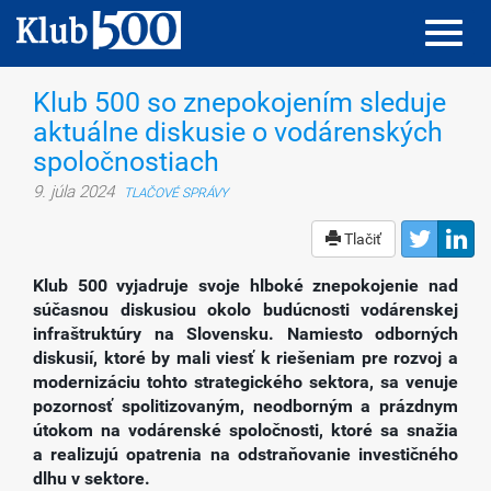
Toggl
Toggl
navig
navig
Klub 500 so znepokojením sleduje
aktuálne diskusie o vodárenských
spoločnostiach
9. júla 2024
TLAČOVÉ SPRÁVY
Tlačiť
Klub 500 vyjadruje svoje hlboké znepokojenie nad
súčasnou diskusiou okolo budúcnosti vodárenskej
infraštruktúry na Slovensku. Namiesto odborných
diskusií, ktoré by mali viesť k riešeniam pre rozvoj a
modernizáciu tohto strategického sektora, sa venuje
pozornosť spolitizovaným, neodborným a prázdnym
útokom na vodárenské spoločnosti, ktoré sa snažia
a realizujú opatrenia na odstraňovanie investičného
dlhu v sektore.