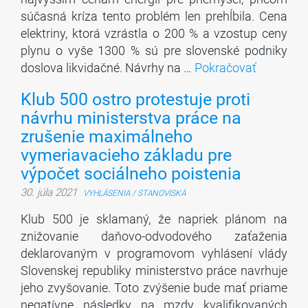
súčasná kríza tento problém len prehĺbila. Cena
elektriny, ktorá vzrástla o 200 % a vzostup ceny
plynu o vyše 1300 % sú pre slovenské podniky
doslova likvidačné. Návrhy na …
Pokračovať
Klub 500 ostro protestuje proti
návrhu ministerstva práce na
zrušenie maximálneho
vymeriavacieho základu pre
výpočet sociálneho poistenia
30. júla 2021
VYHLÁSENIA / STANOVISKÁ
Klub 500 je sklamaný, že napriek plánom na
znižovanie daňovo-odvodového zaťaženia
deklarovaným v programovom vyhlásení vlády
Slovenskej republiky ministerstvo práce navrhuje
jeho zvyšovanie. Toto zvýšenie bude mať priame
negatívne následky na mzdy kvalifikovaných