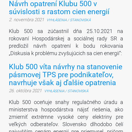
Návrh opatrení Klubu 500 v
súvislosti s rastom cien energií
2. novembra 2021
VYHLÁSENIA / STANOVISKÁ
Klub 500 sa zúčastnil dňa 25.10.2021 na
rokovaní Hospodárskej a sociálnej rady SR a
predložil návrh opatrení k bodu rokovania
„Diskusia k problému zvyšujúcich sa cien energií“:
Klub 500 víta návrhy na stanovenie
pásmovej TPS pre podnikateľov,
navrhuje však aj ďalšie opatrenia
26. októbra 2021
VYHLÁSENIA / STANOVISKÁ
Klub 500 oceňuje snahy regulačného úradu a
ministerstva hospodárstva nájsť riešenia, ako
zmierniť extrémne vysoké ceny elektriny pre
veľkých odberateľov. Slovensko dlhodobo čelí
najvyšším cenám energií pre priemysel, pričom