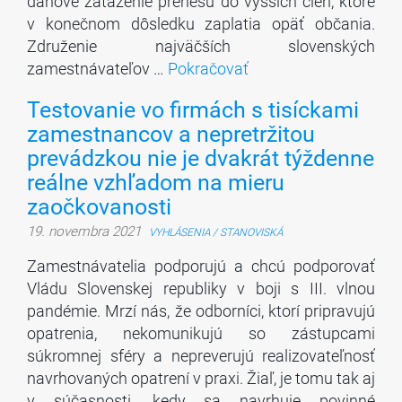
daňové zaťaženie prenesú do vyšších cien, ktoré
v konečnom dôsledku zaplatia opäť občania.
Združenie najväčších slovenských
zamestnávateľov …
Pokračovať
Testovanie vo firmách s tisíckami
zamestnancov a nepretržitou
prevádzkou nie je dvakrát týždenne
reálne vzhľadom na mieru
zaočkovanosti
19. novembra 2021
VYHLÁSENIA / STANOVISKÁ
Zamestnávatelia podporujú a chcú podporovať
Vládu Slovenskej republiky v boji s III. vlnou
pandémie. Mrzí nás, že odborníci, ktorí pripravujú
opatrenia, nekomunikujú so zástupcami
súkromnej sféry a nepreverujú realizovateľnosť
navrhovaných opatrení v praxi. Žiaľ, je tomu tak aj
v súčasnosti, kedy sa navrhuje povinné