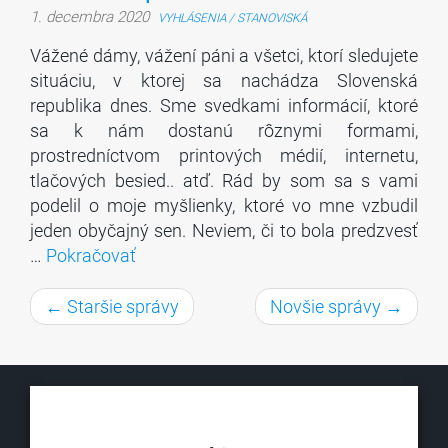
1. decembra 2020
VYHLÁSENIA / STANOVISKÁ
Vážené dámy, vážení páni a všetci, ktorí sledujete
situáciu, v ktorej sa nachádza Slovenská
republika dnes. Sme svedkami informácií, ktoré
sa k nám dostanú rôznymi formami,
prostredníctvom printových médií, internetu,
tlačových besied.. atď. Rád by som sa s vami
podelil o moje myšlienky, ktoré vo mne vzbudil
jeden obyčajný sen. Neviem, či to bola predzvesť
…
Pokračovať
← Staršie správy
Novšie správy →
KLUB500