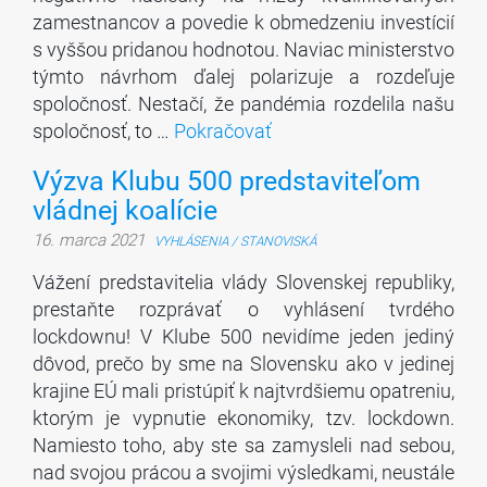
zamestnancov a povedie k obmedzeniu investícií
s vyššou pridanou hodnotou. Naviac ministerstvo
týmto návrhom ďalej polarizuje a rozdeľuje
spoločnosť. Nestačí, že pandémia rozdelila našu
spoločnosť, to …
Pokračovať
Výzva Klubu 500 predstaviteľom
vládnej koalície
16. marca 2021
VYHLÁSENIA / STANOVISKÁ
Vážení predstavitelia vlády Slovenskej republiky,
prestaňte rozprávať o vyhlásení tvrdého
lockdownu! V Klube 500 nevidíme jeden jediný
dôvod, prečo by sme na Slovensku ako v jedinej
krajine EÚ mali pristúpiť k najtvrdšiemu opatreniu,
ktorým je vypnutie ekonomiky, tzv. lockdown.
Namiesto toho, aby ste sa zamysleli nad sebou,
nad svojou prácou a svojimi výsledkami, neustále