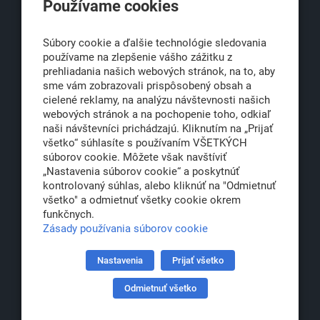
Používame cookies
Obchodná 6
811 06 Bratislava 1
Súbory cookie a ďalšie technológie sledovania
používame na zlepšenie vášho zážitku z
prehliadania našich webových stránok, na to, aby
sme vám zobrazovali prispôsobený obsah a
office@klub500.sk
cielené reklamy, na analýzu návštevnosti našich
+421 2 54 646 464
webových stránok a na pochopenie toho, odkiaľ
naši návštevníci prichádzajú. Kliknutím na „Prijať
www.klub500.sk
všetko“ súhlasíte s používaním VŠETKÝCH
súborov cookie. Môžete však navštíviť
„Nastavenia súborov cookie“ a poskytnúť
kontrolovaný súhlas, alebo kliknúť na "Odmietnuť
Copyright: Klub 500, 2026
všetko" a odmietnuť všetky cookie okrem
Všetky práva vyhradené
funkčnych.
Právna informácia
Zásady používania súborov cookie
Nastavenia
Prijať všetko
Partner:
Odmietnuť všetko