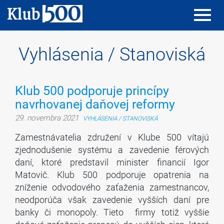
Toggl
Toggl
navig
navig
Vyhlásenia / Stanoviská
Klub 500 podporuje princípy
navrhovanej daňovej reformy
29. novembra 2021
VYHLÁSENIA / STANOVISKÁ
Zamestnávatelia združení v Klube 500 vítajú
zjednodušenie systému a zavedenie férových
daní, ktoré predstavil minister financií Igor
Matovič. Klub 500 podporuje opatrenia na
zníženie odvodového zaťaženia zamestnancov,
neodporúča však zavedenie vyšších daní pre
banky či monopoly. Tieto firmy totiž vyššie