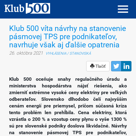
Toggl
Toggl
navig
navig
Klub 500 víta návrhy na stanovenie
pásmovej TPS pre podnikateľov,
navrhuje však aj ďalšie opatrenia
26. októbra 2021
VYHLÁSENIA / STANOVISKÁ
Tlačiť
Klub 500 oceňuje snahy regulačného úradu a
ministerstva hospodárstva nájsť riešenia, ako
zmierniť extrémne vysoké ceny elektriny pre veľkých
odberateľov. Slovensko dlhodobo čelí najvyšším
cenám energií pre priemysel, pričom súčasná kríza
tento problém len prehĺbila. Cena elektriny, ktorá
vzrástla o 200 % a vzostup ceny plynu o vyše 1300 %
sú pre slovenské podniky doslova likvidačné. Návrhy
na stanovenie pásmovej TPS pre podnikateľov,