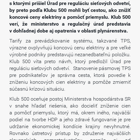
s ktorými prišiel Úrad pre reguláciu sieťových odvetví,
by preto podľa Klubu 500 mohli byť cestou, ako znížiť
koncové ceny elektriny a pomôcť priemyslu. Klub 500
verí, že ministerstvo a regulačný úrad predstavia
v dohľadnej dobe aj opatrenia v oblasti plynárenstva.
Tarify za prevádzkovanie systému, takzvané TPS,
výrazne ovplyvňujú koncovú cenu elektriny a pre veľké
výrobné podniky predstavujú nezanedbateľnú položku.
Klub 500 víta preto návrh, ktorý predložil Úrad pre
reguláciu sieťových odvetví. Stanovenie pásmovej TPS
pre podnikateľov je správna cesta, ktorá povedie k
zníženiu koncových cien elektriny a pomôže zmierniť
súčasnú krízovú situáciu.
Klub 500 oceňuje postoj Ministerstva hospodárstva SR
v snahe hľadať riešenia, ako docieliť zníženie cien
a pomôcť priemyslu, ktorý má, okrem iného, najväčší
podiel na tvorbe HDP a jeho zdravé fungovanie je pre
udržanie ekonomickej kondície krajiny nevyhnutné.
Rovnako ústretový prístup by združenie najväčších