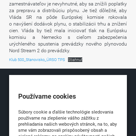
zamestnávateľov je nevyhnutné, aby sa znížili poplatky
za prepravu a distribúciu plynu. Je tiež dôležité, aby
Vláda SR na pôde Európskej komisie rokovala
o navýšení dodávok plynu, o stabilizácii trhu a znížení
cien. Vláda by tiež mala iniciovať tlak na Európsku
komisiu a Nemecko s cieľom zabezpečenia
urýchleného spustenia prevádzky nového plynovodu
Nord Stream 2 do prevádzky.
Klub 500_Stanovisko_ÚRSO TPS
Stiahnuť
KLUB500
Používame cookies
Obchodná 6
811 06 Bratislava 1
Súbory cookie a ďalšie technológie sledovania
používame na zlepšenie vášho zážitku z
prehliadania našich webových stránok, na to, aby
sme vám zobrazovali prispôsobený obsah a
office@klub500.sk