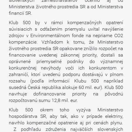
slovenských zamestnávateľov ocenilo aj od
Ministerstva životného prostredia SR a od Ministerstva
financií SR.
Klub 500 by v rámci kompenzačných opatrení
súvisiacich s odťažením priemyslu uvítal navýšenie
zdrojov v Environmentálnom fonde na nepriame CO2
kompenzácie. Vzhľadom k tomu, že Ministerstvo
životného prostredia SR opakovane znížilo rozpočet na
financovanie uvedenej zákonnej priority, dostali sa
oprávnené priemyselné podniky do významnej
konkurenčnej nevýhody voči ich konkurentom v
zahraničí, ktorí uvedenú podporu dostávajú v plnom
rozsahu (podľa informácií Klubu 500 napríklad
susedná Česká republika alokuje 60 mil. eur). Klub 500
navrhuje dofinancovanie priority na pôvodnú
rozpočtovanú sumu 12,8 mil. eur.
Klub 500 okrem toho vyzýva Ministerstvo
hospodárstva SR, aby tak, ako v prípade elektriny,
navrhlo kompenzačné opatrenie aj pri cenách plynu.
Z podhľadu združenia najväčších slovenských