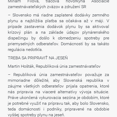
Miriam Filová, tlačová hovorkyňa Asociácie
zamestnávateľských zväzov a združení SR
– Slovensko má riadne zaplatené dodávky zemného
plynu a najbližšia platba sa očakáva až v máji. V
prípade zastavenia dodávok plynu by sa aktivoval
krízový plán a na základe údajov plynárenského
dispečingu by došlo k obmedzeniu spotreby pre
priemyselných odberateľov. Domácností by sa takáto
regulácia nedotkla.
TREBA SA PRIPRAVIŤ NA JESEŇ
Martin Hošták, Republiková únia zamestnávateľov
– Republiková únia zamestnávateľov považuje za
mimoriadne dôležité, aby Slovenská republika v
záujme všetkých odberateľov prijala opatrenia, ktoré
nás pripravia na viaceré alternatívy vývoja situácie.
Práve ukončená vykurovacia sezóna je obdobím, ktoré
je potrebné využiť na prípravu tak, aby bolo Slovensko,
teda domácnosti i podniky, pripravené na obdobie
vyššej spotreby plynu na jeseň.