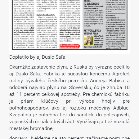
Doplatilo by aj Duslo Šaľa
Okamžité zastavenie plynu z Ruska by výrazne pocítilo
aj Duslo Šaľa. Fabrika je súčasťou koncernu Agrofert
rodiny bývalého českého premiéra Andreja Babiša a
odoberá najviac plynu na Slovensku, čo je zhruba 10
až 11 percent celkovej spotreby. Pre chemickú fabriku
je priam kľúčový pri výrobe hnojív pre
poľnohospodárov, ako aj roztoku močoviny Adblue.
Kvapalina je potrebná tiež do sanitiek, do policajných,
vojenských či nákladných áut. Využívajú ju tiež vozidlá
mestskej hromadnej
dopravy. „Nejdeme na sto percent, začíname postupne