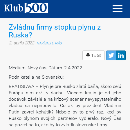
Toggl
Toggl
navig
navig
Zvládnu firmy stopku plynu z
Ruska?
2. apríla 2022
NAPÍSALI O NÁS
Tlačiť
Médium: Nový čas, Dátum: 2.4.2022
Podnikatelia na Slovensku:
BRATISLAVA – Plyn je pre Rusko zlatá baňa, skoro celú
Európu ním drží v šachu. Viacero krajín je od jeho
dodávok závislé a na krízový scenár nevyspytateľného
vládcu sa nepripravilo. Čo ak by prezident Vladimir
Putin zavrel kohútik? Nebolo by to prvý raz, keď by
Rusko plynom svojich partnerov vydieralo. Nový Čas
sa pozrel na to, ako by to zvládli slovenské firmy.