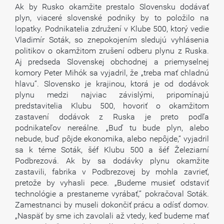
Ak by Rusko okamžite prestalo Slovensku dodávať
plyn, viaceré slovenské podniky by to položilo na
lopatky. Podnikatelia združení v Klube 500, ktorý vedie
Vladimír Soták, so znepokojením sledujú vyhlásenia
politikov o okamžitom zrušení odberu plynu z Ruska.
Aj predseda Slovenskej obchodnej a priemyselnej
komory Peter Mihók sa vyjadril, že „treba mať chladnú
hlavu“. Slovensko je krajinou, ktorá je od dodávok
plynu medzi najviac závislými, pripomínajú
predstavitelia Klubu 500, hovoriť o okamžitom
zastavení dodávok z Ruska je preto podľa
podnikateľov nereálne. „Buď tu bude plyn, alebo
nebude, buď pôjde ekonomika, alebo nepôjde,“ vyjadril
sa k téme Soták, šéf Klubu 500 a šéf Železiarní
Podbrezová. Ak by sa dodávky plynu okamžite
zastavili, fabrika v Podbrezovej by mohla zavrieť,
pretože by vyhasli pece. „Budeme musieť odstaviť
technológie a prestaneme vyrábať,“ pokračoval Soták.
Zamestnanci by museli dokončiť prácu a odísť domov.
„Naspäť by sme ich zavolali až vtedy, keď budeme mať