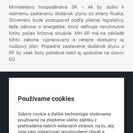
Ministerstvo hospodárstva SR – Ak by došlo k
reálnemu zastaveniu dodávok plynu zo strany Ruska,
Slovensko bude postupovať podľa platnej legislatívy,
teda zákona o energetike, ktorý definuje nevyhnutné
kroky počas krízovej situácie. MH SR má na základe
tohto zákona vypracovaný a verejne dostupný aj
núdzový plán. Prípadné zastavenie dodávok plynu z
RF by však bolo potrebné riešiť aj spoločne na úrovni
EÚ.
KLUB500
Používame cookies
Obchodná 6
811 06 Bratislava 1
Súbory cookie a ďalšie technológie sledovania
používame na zlepšenie vášho zážitku z
prehliadania našich webových stránok, na to, aby
sme vám zobrazovali prispôsobený obsah a