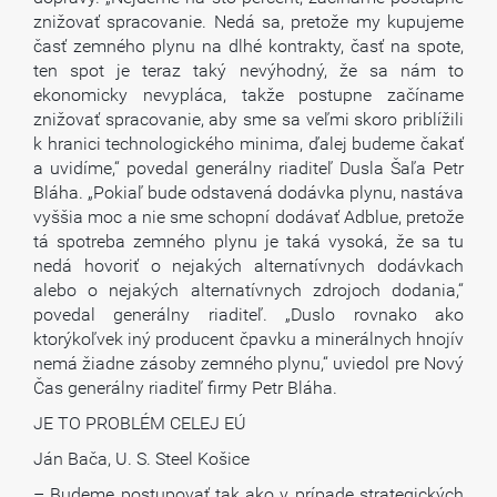
znižovať spracovanie. Nedá sa, pretože my kupujeme
časť zemného plynu na dlhé kontrakty, časť na spote,
ten spot je teraz taký nevýhodný, že sa nám to
ekonomicky nevypláca, takže postupne začíname
znižovať spracovanie, aby sme sa veľmi skoro priblížili
k hranici technologického minima, ďalej budeme čakať
a uvidíme,“ povedal generálny riaditeľ Dusla Šaľa Petr
Bláha. „Pokiaľ bude odstavená dodávka plynu, nastáva
vyššia moc a nie sme schopní dodávať Adblue, pretože
tá spotreba zemného plynu je taká vysoká, že sa tu
nedá hovoriť o nejakých alternatívnych dodávkach
alebo o nejakých alternatívnych zdrojoch dodania,“
povedal generálny riaditeľ. „Duslo rovnako ako
ktorýkoľvek iný producent čpavku a minerálnych hnojív
nemá žiadne zásoby zemného plynu,“ uviedol pre Nový
Čas generálny riaditeľ firmy Petr Bláha.
JE TO PROBLÉM CELEJ EÚ
Ján Bača, U. S. Steel Košice
– Budeme postupovať tak ako v prípade strategických