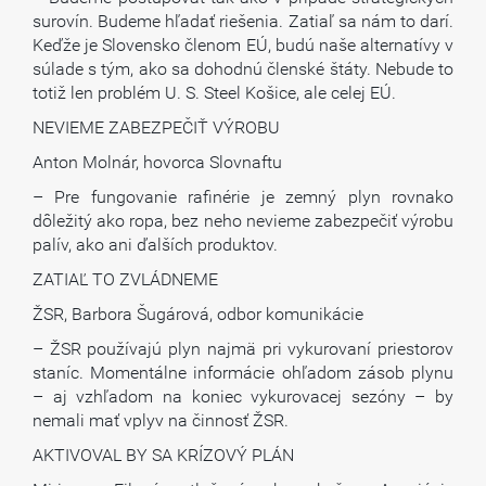
surovín. Budeme hľadať riešenia. Zatiaľ sa nám to darí.
Keďže je Slovensko členom EÚ, budú naše alternatívy v
súlade s tým, ako sa dohodnú členské štáty. Nebude to
totiž len problém U. S. Steel Košice, ale celej EÚ.
NEVIEME ZABEZPEČIŤ VÝROBU
Anton Molnár, hovorca Slovnaftu
– Pre fungovanie rafinérie je zemný plyn rovnako
dôležitý ako ropa, bez neho nevieme zabezpečiť výrobu
palív, ako ani ďalších produktov.
ZATIAĽ TO ZVLÁDNEME
ŽSR, Barbora Šugárová, odbor komunikácie
– ŽSR používajú plyn najmä pri vykurovaní priestorov
staníc. Momentálne informácie ohľadom zásob plynu
– aj vzhľadom na koniec vykurovacej sezóny – by
nemali mať vplyv na činnosť ŽSR.
AKTIVOVAL BY SA KRÍZOVÝ PLÁN