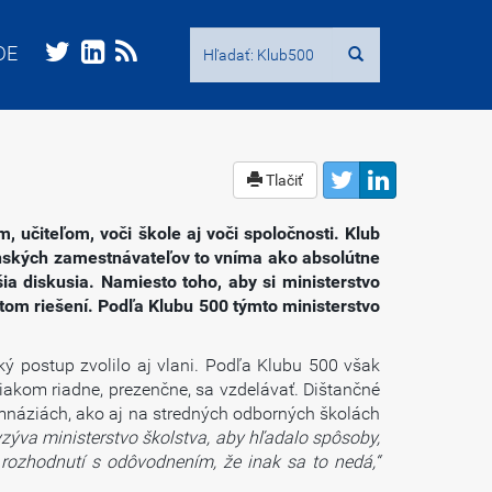
Hľadať:
Hľadať:
DE
DE
Tlačiť
 učiteľom, voči škole aj voči spoločnosti. Klub
enských zamestnávateľov to vníma ako absolútne
šia diskusia. Namiesto toho, aby si ministerstvo
itom riešení. Podľa Klubu 500 týmto ministerstvo
ký postup zvolilo aj vlani. Podľa Klubu 500 však
iakom riadne, prezenčne, sa vzdelávať. Dištančné
ymnáziách, ako aj na stredných odborných školách
zýva ministerstvo školstva, aby hľadalo spôsoby,
 rozhodnutí s odôvodnením, že inak sa to nedá,“