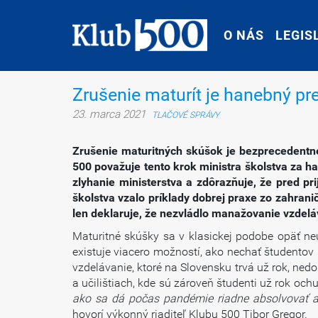
O NÁS
O NÁS
LEGIS
LEGIS
Zrušenie maturít je hanebný p
23. marca 2021
TLAČOVÉ SPRÁVY
Zrušenie maturitných skúšok je bezprecedentné 
500 považuje tento krok ministra školstva za 
zlyhanie ministerstva a zdôrazňuje, že pred pri
školstva vzalo príklady dobrej praxe zo zahrani
len deklaruje, že nezvládlo manažovanie vzdel
Maturitné skúšky sa v klasickej podobe opäť neu
existuje viacero možností, ako nechať študentov
vzdelávanie, ktoré na Slovensku trvá už rok, ne
a učilištiach, kde sú zároveň študenti už rok och
ako sa dá počas pandémie riadne absolvovať a a
hovorí výkonný riaditeľ Klubu 500 Tibor Gregor.