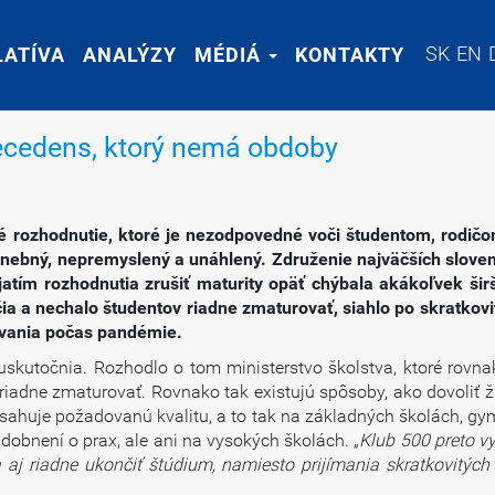
SK
SK
EN
EN
LATÍVA
LATÍVA
ANALÝZY
ANALÝZY
MÉDIÁ
MÉDIÁ
KONTAKTY
KONTAKTY
recedens, ktorý nemá obdoby
rozhodnutie, ktoré je nezodpovedné voči študentom, rodičom,
hanebný, nepremyslený a unáhlený. Združenie najväčších slov
jatím rozhodnutia zrušiť maturity opäť chýbala akákoľvek šir
čia a nechalo študentov riadne zmaturovať, siahlo po skratkov
ávania počas pandémie.
skutočnia. Rozhodlo o tom ministerstvo školstva, ktoré rovna
 riadne zmaturovať. Rovnako tak existujú spôsoby, ako dovoliť ž
dosahuje požadovanú kvalitu, a to tak na základných školách, g
udobnení o prax, ale ani na vysokých školách. „
Klub 500 preto vy
j riadne ukončiť štúdium, namiesto prijímania skratkovitých