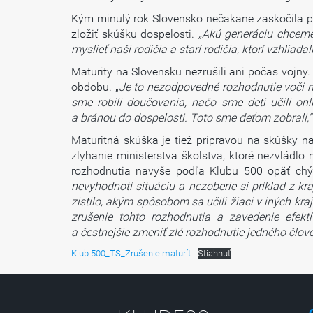
Kým minulý rok Slovensko nečakane zaskočila pa
zložiť skúšku dospelosti.
„
Akú generáciu chceme 
myslieť naši rodičia a starí rodičia, ktorí vzhli
Maturity na Slovensku nezrušili ani počas vojny
obdobu. „
Je to nezodpovedné rozhodnutie voči ml
sme robili doučovania, načo sme deti učili o
a bránou do dospelosti. Toto sme deťom zobrali,
Maturitná skúška je tiež prípravou na skúšky n
zlyhanie ministerstva školstva, ktoré nezvládl
rozhodnutia navyše podľa Klubu 500 opäť chýba
nevyhodnotí situáciu a nezoberie si príklad z kr
zistilo, akým spôsobom sa učili žiaci v iných k
zrušenie tohto rozhodnutia a zavedenie efek
a čestnejšie zmeniť zlé rozhodnutie jedného človek
Klub 500_TS_Zrušenie maturít
Stiahnuť