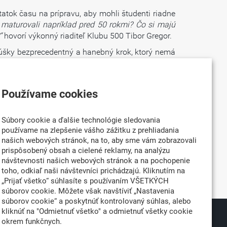
tok času na prípravu, aby mohli študenti riadne
 maturovali napríklad pred 50 rokmi? Čo si majú
“
hovorí výkonný riaditeľ Klubu 500 Tibor Gregor.
skúšky bezprecedentný a hanebný krok, ktorý nemá
tkých, ktorí majú na toto rozhodnutie vplyv. Načo
ne zmaturovať? Maturita je skúškou dospelosti
Používame cookies
je jej zrušenie dva mesiace pred jej konaním za
padku slovenského školstva. Pred prijatím tohto
Súbory cookie a ďalšie technológie sledovania
axe zo zahraničia: „
Prečo ministerstvo seriózne
používame na zlepšenie vášho zážitku z prehliadania
rýchle a nerozumné rozhodnutie namiesto toho, aby
našich webových stránok, na to, aby sme vám zobrazovali
y. Podľa Klubu 500 by bolo najrozumnejším krokom
prispôsobený obsah a cielené reklamy, na analýzu
h skúšok v bezpečnom režime. Je jednoduchšie
návštevnosti našich webových stránok a na pochopenie
ára výkonný riaditeľ Klubu 500 Tibor Gregor.
toho, odkiaľ naši návštevníci prichádzajú. Kliknutím na
„Prijať všetko“ súhlasíte s používaním VŠETKÝCH
súborov cookie. Môžete však navštíviť „Nastavenia
súborov cookie“ a poskytnúť kontrolovaný súhlas, alebo
kliknúť na "Odmietnuť všetko" a odmietnuť všetky cookie
okrem funkčnych.
026
Partner: