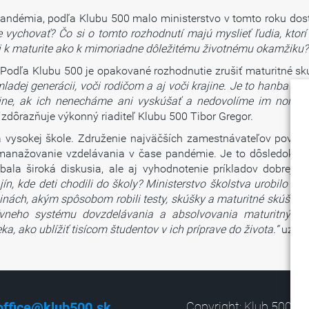
ndémia, podľa Klubu 500 malo ministerstvo v tomto roku dosta
vychovať? Čo si o tomto rozhodnutí majú myslieť ľudia, ktorí
adali k maturite ako k mimoriadne dôležitému životnému okamžiku?
. Podľa Klubu 500 je opakované rozhodnutie zrušiť maturitné 
adej generácii, voči rodičom a aj voči krajine. Je to hanba vše
nline, ak ich nenecháme ani vyskúšať a nedovolíme im normál
“
zdôrazňuje výkonný riaditeľ Klubu 500 Tibor Gregor.
a vysokej škole. Združenie najväčších zamestnávateľov považu
o manažovanie vzdelávania v čase pandémie. Je to dôsledok ú
la široká diskusia, ale aj vyhodnotenie príkladov dobrej pr
ajín, kde deti chodili do školy? Ministerstvo školstva urobilo 
rajinách, akým spôsobom robili testy, skúšky a maturitné skúšk
tívneho systému dovzdelávania a absolvovania maturitnýc
a, ako ublížiť tisícom študentov v ich príprave do života.“
uzatv
office@klub500.sk
Copyright: Klub 500, 2