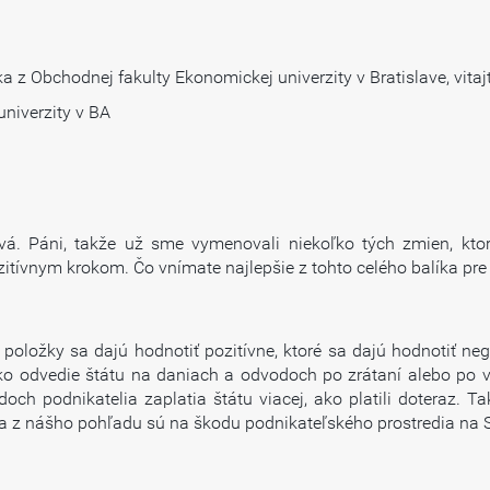
 z Obchodnej fakulty Ekonomickej univerzity v Bratislave, vitajt
niverzity v BA
. Páni, takže už sme vymenovali niekoľko tých zmien, ktoré
tívnym krokom. Čo vnímate najlepšie z tohto celého balíka pre
é položky sa dajú hodnotiť pozitívne, ktoré sa dajú hodnotiť neg
o odvedie štátu na daniach a odvodoch po zrátaní alebo po v
h podnikatelia zaplatia štátu viacej, ako platili doteraz. T
a a z nášho pohľadu sú na škodu podnikateľského prostredia na 