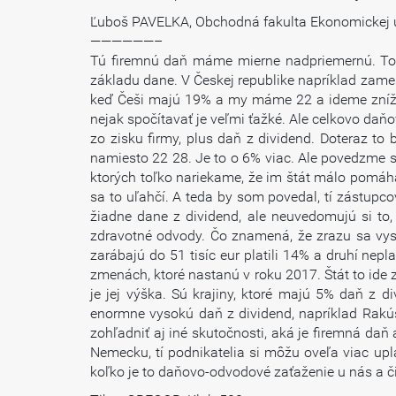
Ľuboš PAVELKA, Obchodná fakulta Ekonomickej u
——————–
Tú firemnú daň máme mierne nadpriemernú. To z
základu dane. V Českej republike napríklad zam
keď Češi majú 19% a my máme 22 a ideme znížiť
nejak spočítavať je veľmi ťažké. Ale celkovo da
zo zisku firmy, plus daň z dividend. Doteraz to
namiesto 22 28. Je to o 6% viac. Ale povedzme si ta
ktorých toľko nariekame, že im štát málo pomáha,
sa to uľahčí. A teda by som povedal, tí zástupco
žiadne dane z dividend, ale neuvedomujú si to, ž
zdravotné odvody. Čo znamená, že zrazu sa vysky
zarábajú do 51 tisíc eur platili 14% a druhí nep
zmenách, ktoré nastanú v roku 2017. Štát to ide zm
je jej výška. Sú krajiny, ktoré majú 5% daň z d
enormne vysokú daň z dividend, napríklad Rakús
zohľadniť aj iné skutočnosti, aká je firemná daň
Nemecku, tí podnikatelia si môžu oveľa viac upla
koľko je to daňovo-odvodové zaťaženie u nás a či