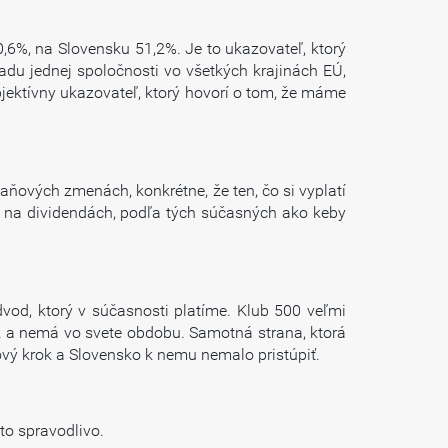
6%, na Slovensku 51,2%. Je to ukazovateľ, ktorý
ladu jednej spoločnosti vo všetkých krajinách EÚ,
bjektívny ukazovateľ, ktorý hovorí o tom, že máme
aňových zmenách, konkrétne, že ten, čo si vyplatí
 eur na dividendách, podľa tých súčasných ako keby
vod, ktorý v súčasnosti platíme. Klub 500 veľmi
ok a nemá vo svete obdobu. Samotná strana, ktorá
émový krok a Slovensko k nemu nemalo pristúpiť.
 to spravodlivo.