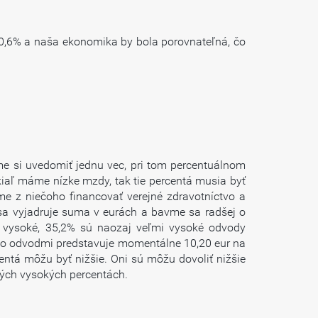
40,6% a naša ekonomika by bola porovnateľná, čo
me si uvedomiť jednu vec, pri tom percentuálnom
aľ máme nízke mzdy, tak tie percentá musia byť
me z niečoho financovať verejné zdravotníctvo a
 sa vyjadruje suma v eurách a bavme sa radšej o
i vysoké, 35,2% sú naozaj veľmi vysoké odvody
mito odvodmi predstavuje momentálne 10,20 eur na
entá môžu byť nižšie. Oni sú môžu dovoliť nižšie
 tých vysokých percentách.