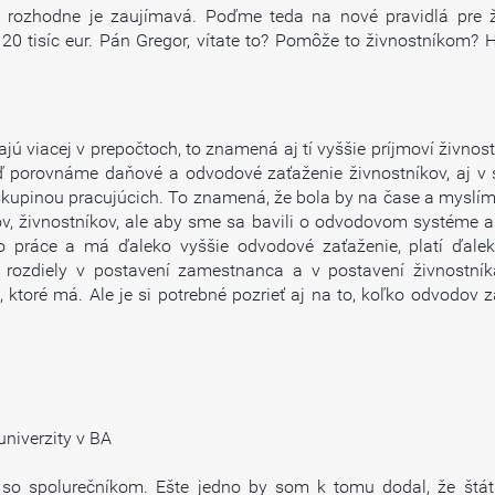
eď rozhodne je zaujímavá. Poďme teda na nové pravidlá pre 
0 tisíc eur. Pán Gregor, vítate to? Pomôže to živnostníkom? H
 viacej v prepočtoch, to znamená aj tí vyššie príjmoví živnostn
ď porovnáme daňové a odvodové zaťaženie živnostníkov, aj v 
pinou pracujúcich. To znamená, že bola by na čase a myslím, ž
rov, živnostníkov, ale aby sme sa bavili o odvodovom systéme
 práce a má ďaleko vyššie odvodové zaťaženie, platí ďale
ozdiely v postavení zamestnanca a v postavení živnostníka,
oré má. Ale je si potrebné pozrieť aj na to, koľko odvodov z
niverzity v BA
so spolurečníkom. Ešte jedno by som k tomu dodal, že štát