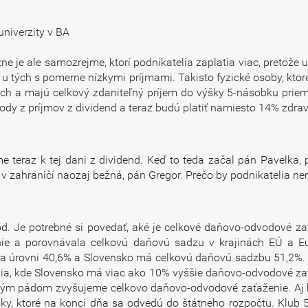
niverzity v BA
ne je ale samozrejme, ktorí podnikatelia zaplatia viac, pretože 
 tých s pomerne nízkymi príjmami. Takisto fyzické osoby, ktoré s
ch a majú celkový zdaniteľný príjem do výšky 5-násobku priemer
dvody z príjmov z dividend a teraz budú platiť namiesto 14% zd
teraz k tej dani z dividend. Keď to teda začal pán Pavelka,
v zahraničí naozaj bežná, pán Gregor. Prečo by podnikatelia ne
. Je potrebné si povedať, aké je celkové daňovo-odvodové zať
enie a porovnávala celkovú daňovú sadzu v krajinách EÚ a 
na úrovni 40,6% a Slovensko má celkovú daňovú sadzbu 51,2%. 
edia, kde Slovensko má viac ako 10% vyššie daňovo-odvodové z
tým pádom zvyšujeme celkovo daňovo-odvodové zaťaženie. Aj 
edky, ktoré na konci dňa sa odvedú do štátneho rozpočtu. Klub