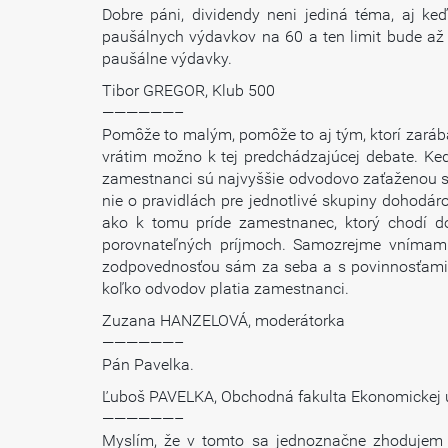
Dobre páni, dividendy neni jediná téma, aj k
paušálnych výdavkov na 60 a ten limit bude až 2
paušálne výdavky.
Tibor GREGOR, Klub 500
——————–
Pomôže to malým, pomôže to aj tým, ktorí zarábajú
vrátim možno k tej predchádzajúcej debate. Ke
zamestnanci sú najvyššie odvodovo zaťaženou sku
nie o pravidlách pre jednotlivé skupiny dohodá
ako k tomu príde zamestnanec, ktorý chodí do
porovnateľných príjmoch. Samozrejme vnímam r
zodpovednosťou sám za seba a s povinnosťami, kt
koľko odvodov platia zamestnanci.
Zuzana HANZELOVÁ, moderátorka
——————–
Pán Pavelka.
Ľuboš PAVELKA, Obchodná fakulta Ekonomickej u
——————–
Myslím, že v tomto sa jednoznačne zhodujem 