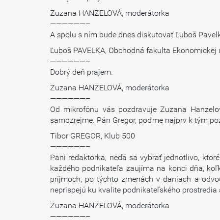
Zuzana HANZELOVÁ, moderátorka
——————–
A spolu s ním bude dnes diskutovať Ľuboš Pavelka
Ľuboš PAVELKA, Obchodná fakulta Ekonomickej u
——————–
Dobrý deň prajem.
Zuzana HANZELOVÁ, moderátorka
——————–
Od mikrofónu vás pozdravuje Zuzana Hanzelová
samozrejme. Pán Gregor, poďme najprv k tým pozi
Tibor GREGOR, Klub 500
——————–
Pani redaktorka, nedá sa vybrať jednotlivo, ktor
každého podnikateľa zaujíma na konci dňa, koľk
príjmoch, po týchto zmenách v daniach a odvodoc
neprispejú ku kvalite podnikateľského prostredi
Zuzana HANZELOVÁ, moderátorka
——————–