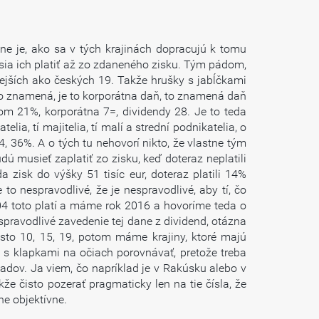
e je, ako sa v tých krajinách dopracujú k tomu
ia ich platiť až zo zdaneného zisku. Tým pádom,
jších ako českých 19. Takže hrušky s jabĺčkami
To znamená, je to korporátna daň, to znamená daň
vom 21%, korporátna 7=, dividendy 28. Je to teda
lia, tí majitelia, tí malí a strední podnikatelia, o
, 36%. A o tých tu nehovorí nikto, že vlastne tým
ú musieť zaplatiť zo zisku, keď doteraz neplatili
a zisk do výšky 51 tisíc eur, doteraz platili 14%
o nespravodlivé, že je nespravodlivé, aby tí, čo
2004 toto platí a máme rok 2016 a hovoríme teda o
nespravodlivé zavedenie tej dane z dividend, otázna
často 10, 15, 19, potom máme krajiny, ktoré majú
 s klapkami na očiach porovnávať, pretože treba
ladov. Ja viem, čo napríklad je v Rakúsku alebo v
že čisto pozerať pragmaticky len na tie čísla, že
ne objektívne.