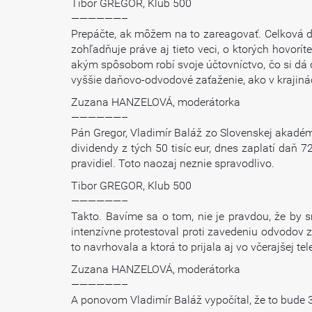
Tibor GREGOR, Klub 500
——————–
Prepáčte, ak môžem na to zareagovať. Celková d
zohľadňuje práve aj tieto veci, o ktorých hovorí
akým spôsobom robí svoje účtovníctvo, čo si dá d
vyššie daňovo-odvodové zaťaženie, ako v krajinác
Zuzana HANZELOVÁ, moderátorka
——————–
Pán Gregor, Vladimír Baláž zo Slovenskej akadémi
dividendy z tých 50 tisíc eur, dnes zaplatí daň 7
pravidiel. Toto naozaj neznie spravodlivo.
Tibor GREGOR, Klub 500
——————–
Takto. Bavíme sa o tom, nie je pravdou, že by 
intenzívne protestoval proti zavedeniu odvodov 
to navrhovala a ktorá to prijala aj vo včerajšej t
Zuzana HANZELOVÁ, moderátorka
——————–
A ponovom Vladimír Baláž vypočítal, že to bude 360