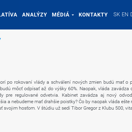
SK
SK
EN
EN
LATÍVA
LATÍVA
ANALÝZY
ANALÝZY
MÉDIÁ
MÉDIÁ
KONTAKTY
KONTAKTY
v
torí po rokovaní vlády a schválení nových zmien budú mať o p
budú môcť odpísať až do výšky 60%. Naopak, vláda zavádza dl
dy pre regulované odvetvia. Kabinet zavádza aj nový odvo
ia a nebudeme mať drahšie poistky? Čo by naopak vláda ešte mo
sť svojim hosťom. V štúdiu už sedí Tibor Gregor z Klubu 500, vita