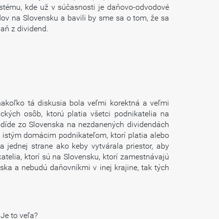
stému, kde už v súčasnosti je daňovo-odvodové
dov na Slovensku a bavili by sme sa o tom, že sa
daň z dividend.
 nakoľko tá diskusia bola veľmi korektná a veľmi
kých osôb, ktorú platia všetci podnikatelia na
 odíde zo Slovenska na nezdanených dividendách
m istým domácim podnikateľom, ktorí platia alebo
 jednej strane ako keby vytvárala priestor, aby
atelia, ktorí sú na Slovensku, ktorí zamestnávajú
nska a nebudú daňovníkmi v inej krajine, tak tých
Je to veľa?