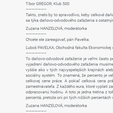
Tibor GREGOR, Klub 500
——————–
Takto, znelo by to spravodlivo, keby celkové d
sa týka daňovo-odvodového zaťaženia s ostatným
Zuzana HANZELOVÁ, moderátorka
——————–
Chcete ste zareagovať, pán Pavelka.
Ľuboš PAVELKA, Obchodná fakulta Ekonomickej u
——————–
To daňovo-odvodové zaťaženie je veľmi často pe
vyjadrení daňovo-odvodového zaťaženia musíme 
vyššie ako v tých najvyspelejších krajinách al
sociálny systém. To znamená, že percento je ve
celkovej cene práce. A pokiaľ celková cena p
zamestnávateľa. Z každého eura, ktoré vyplatí z
odpracovanú hodinu. A toto je jedna tretina z t
percentá, pretože oni pri tých nižších percentách
Zuzana HANZELOVÁ, moderátorka
——————–