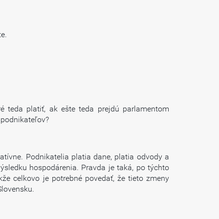
e.
 teda platiť, ak ešte teda prejdú parlamentom
 podnikateľov?
atívne. Podnikatelia platia dane, platia odvody a
ýsledku hospodárenia. Pravda je taká, po týchto
akže celkovo je potrebné povedať, že tieto zmeny
Slovensku.