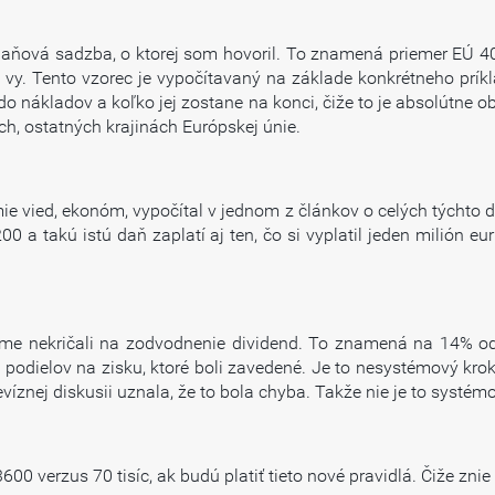
aňová sadzba, o ktorej som hovoril. To znamená priemer EÚ 40,
te vy. Tento vzorec je vypočítavaný na základe konkrétneho prík
o nákladov a koľko jej zostane na konci, čiže to je absolútne o
h, ostatných krajinách Európskej únie.
e vied, ekonóm, vypočítal v jednom z článkov o celých týchto d
200 a takú istú daň zaplatí aj ten, čo si vyplatil jeden milión
sme nekričali na zodvodnenie dividend. To znamená na 14% od
z podielov na zisku, ktoré boli zavedené. Je to nesystémový kr
elevíznej diskusii uznala, že to bola chyba. Takže nie je to syst
0 verzus 70 tisíc, ak budú platiť tieto nové pravidlá. Čiže znie