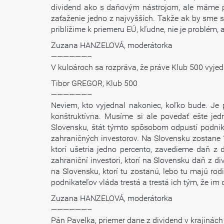
dividend ako s daňovým nástrojom, ale máme p
zaťaženie jedno z najvyšších. Takže ak by sme s
priblížime k priemeru EÚ, kľudne, nie je problém,
Zuzana HANZELOVÁ, moderátorka
——————–
V kuloároch sa rozpráva, že práve Klub 500 vyjedn
Tibor GREGOR, Klub 500
——————–
Neviem, kto vyjednal nakoniec, koľko bude. Je p
konštruktívna. Musíme si ale povedať ešte jed
Slovensku, štát týmto spôsobom odpustí podnik
zahraničných investorov. Na Slovensku zostane 1
ktorí ušetria jedno percento, zavedieme daň z 
zahraniční investori, ktorí na Slovensku daň z d
na Slovensku, ktorí tu zostanú, lebo tu majú rod
podnikateľov vláda trestá a trestá ich tým, že im d
Zuzana HANZELOVÁ, moderátorka
——————–
Pán Pavelka, priemer dane z dividend v krajinách