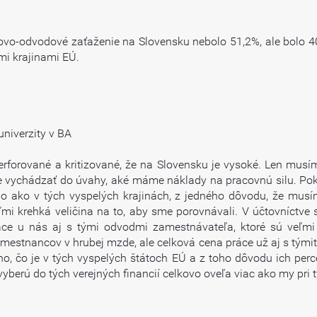
aňovo-odvodové zaťaženie na Slovensku nebolo 51,2%, ale bolo 
i krajinami EÚ.
niverzity v BA
rforované a kritizované, že na Slovensku je vysoké. Len musí
vychádzať do úvahy, aké máme náklady na pracovnú silu. Poki
ebo ako v tých vyspelých krajinách, z jedného dôvodu, že musí
ľmi krehká veličina na to, aby sme porovnávali. V účtovníctve
ráce u nás aj s tými odvodmi zamestnávateľa, ktoré sú veľm
amestnancov v hrubej mzde, ale celková cena práce už aj s tý
oho, čo je v tých vyspelých štátoch EÚ a z toho dôvodu ich perc
 vyberú do tých verejných financií celkovo oveľa viac ako my pri