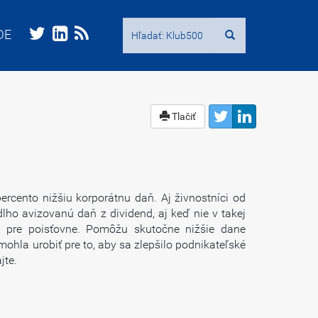
Hľadať:
Hľadať:
DE
DE
Tlačiť
ercento nižšiu korporátnu daň. Aj živnostníci od
ho avizovanú daň z dividend, aj keď nie v takej
d pre poisťovne. Pomôžu skutočne nižšie dane
hla urobiť pre to, aby sa zlepšilo podnikateľské
jte.