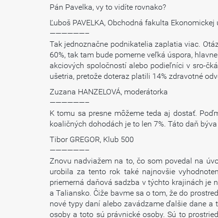
Pán Pavelka, vy to vidíte rovnako?
Ľuboš PAVELKA, Obchodná fakulta Ekonomickej u
——————–
Tak jednoznačne podnikatelia zaplatia viac. Otáz
60%, tak tam bude pomerne veľká úspora, hlavne u
akciových spoločností alebo podieľníci v sro-čká
ušetria, pretože doteraz platili 14% zdravotné o
Zuzana HANZELOVÁ, moderátorka
——————–
K tomu sa presne môžeme teda aj dostať. Poďme 
koaličných dohodách je to len 7%. Táto daň býva 
Tibor GREGOR, Klub 500
——————–
Znovu nadviažem na to, čo som povedal na úvod
urobila za tento rok také najnovšie vyhodnot
priemerná daňová sadzba v týchto krajinách je 
a Taliansko. Čiže bavme sa o tom, že do prostr
nové typy daní alebo zavádzame ďalšie dane a 
osoby a toto sú právnické osoby. Sú to prostri