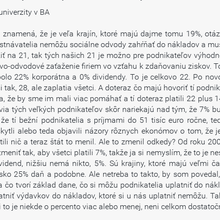
niverzity v BA
namená, že je veľa krajín, ktoré majú dajme tomu 19%, otázn
estnávatelia nemôžu sociálne odvody zahŕňať do nákladov a mus
 na 21, tak tých našich 21 je možno pre podnikateľov výhodne
ňovo-odvodové zaťaženie firiem vo vzťahu k zdaňovaniu ziskov. 
 bolo 22% korporátna a 0% dividendy. To je celkovo 22. Po no
k, 28, ale zaplatia všetci. A doteraz čo majú hovoriť tí podnikate
 že by sme im mali viac pomáhať a tí doteraz platili 22 plus 14
via tých veľkých podnikateľov skôr nariekajú nad tým, že 7% bud
e tí bežní podnikatelia s príjmami do 51 tisíc euro ročne, ted
tli alebo teda objavili názory rôznych ekonómov o tom, že je t
latili nič a teraz štát to menil. Ale to zmenil odkedy? Od roku 
eniť tak, aby všetci platili 7%, takže ja si nemyslím, že to je 
ividend, nižšiu nemá nikto, 5%. Sú krajiny, ktoré majú veľmi 
ko 25% daň a podobne. Ale netreba to takto, by som povedal,
 a čo tvorí základ dane, čo si môžu podnikatelia uplatniť do nák
tniť výdavkov do nákladov, ktoré si u nás uplatniť nemôžu. Tak
 to je niekde o percento viac alebo menej, neni celkom dostatoč