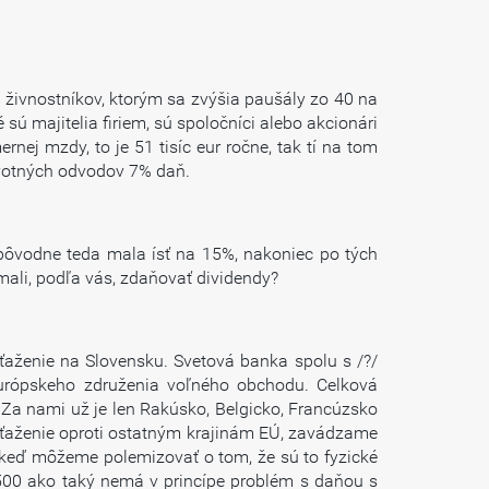
u živnostníkov, ktorým sa zvýšia paušály zo 40 na
ú majitelia firiem, sú spoločníci alebo akcionári
nej mzdy, to je 51 tisíc eur ročne, tak tí na tom
ravotných odvodov 7% daň.
 pôvodne teda mala ísť na 15%, nakoniec po tých
mali, podľa vás, zdaňovať dividendy?
aženie na Slovensku. Svetová banka spolu s /?/
Európskeho združenia voľného obchodu. Celková
Za nami už je len Rakúsko, Belgicko, Francúzsko
aťaženie oproti ostatným krajinám EÚ, zavádzame
keď môžeme polemizovať o tom, že sú to fyzické
 500 ako taký nemá v princípe problém s daňou s