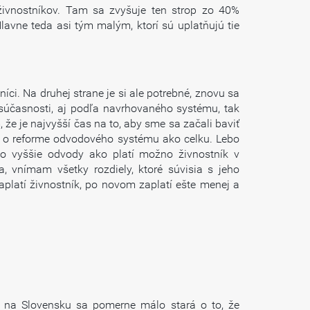
živnostníkov. Tam sa zvyšuje ten strop zo 40%
lavne teda asi tým malým, ktorí sú uplatňujú tie
íci. Na druhej strane je si ale potrebné, znovu sa
súčasnosti, aj podľa navrhovaného systému, tak
e je najvyšší čas na to, aby sme sa začali baviť
 a o reforme odvodového systému ako celku. Lebo
ko vyššie odvody ako platí možno živnostník v
 vnímam všetky rozdiely, ktoré súvisia s jeho
aplatí živnostník, po novom zaplatí ešte menej a
 na Slovensku sa pomerne málo stará o to, že