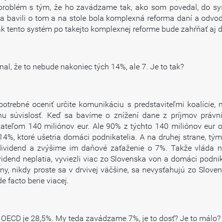
roblém s tým, že ho zavádzame tak, ako som povedal, do sy
a bavili o tom a na stole bola komplexná reforma daní a odvo
 ak tento systém po takejto komplexnej reforme bude zahŕňať aj 
al, že to nebude nakoniec tých 14%, ale 7. Je to tak?
otrebné oceniť určite komunikáciu s predstaviteľmi koalície,
nu súvislosť. Keď sa bavíme o znížení dane z príjmov právnic
ateľom 140 miliónov eur. Ale 90% z týchto 140 miliónov eur
4%, ktoré ušetria domáci podnikatelia. A na druhej strane, tý
dividend a zvýšime im daňové zaťaženie o 7%. Takže vláda na
ividend neplatia, vyviezli viac zo Slovenska von a domáci podnik
iny, nikdy proste sa v drvivej väčšine, sa nevysťahujú zo Slove
e facto berie viacej.
 OECD je 28,5%. My teda zavádzame 7%, je to dosť? Je to málo? 