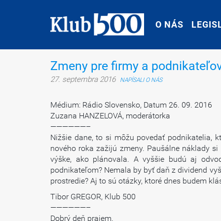
O NÁS
O NÁS
LEGIS
LEGIS
Zmeny pre firmy a podnikateľo
27. septembra 2016
NAPÍSALI O NÁS
Médium: Rádio Slovensko, Datum 26. 09. 2016
Zuzana HANZELOVÁ, moderátorka
——————–
Nižšie dane, to si môžu povedať podnikatelia, k
nového roka zažijú zmeny. Paušálne náklady si 
výške, ako plánovala. A vyššie budú aj odvo
podnikateľom? Nemala by byť daň z dividend vyšš
prostredie? Aj to sú otázky, ktoré dnes budem klá
Tibor GREGOR, Klub 500
——————–
Dobrý deň prajem.