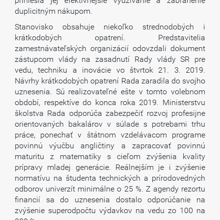
priniesla jej efektívnejšie využívanie a zabránenie
duplicitným nákupom.
Stanovisko obsahuje niekoľko strednodobých i
krátkodobých opatrení. Predstavitelia
zamestnávateľských organizácií odovzdali dokument
zástupcom vlády na zasadnutí Rady vlády SR pre
vedu, techniku a inovácie vo štvrtok 21. 3. 2019.
Návrhy krátkodobých opatrení Rada zaradila do svojho
uznesenia. Sú realizovateľné ešte v tomto volebnom
období, respektíve do konca roka 2019. Ministerstvu
školstva Rada odporúča zabezpečiť rozvoj profesijne
orientovaných bakalárov v súlade s potrebami trhu
práce, ponechať v štátnom vzdelávacom programe
povinnú výučbu angličtiny a zapracovať povinnú
maturitu z matematiky s cieľom zvýšenia kvality
prípravy mladej generácie. Reálnejším je i zvýšenie
normatívu na študenta technických a prírodovedných
odborov univerzít minimálne o 25 %. Z agendy rezortu
financií sa do uznesenia dostalo odporúčanie na
zvýšenie superodpočtu výdavkov na vedu zo 100 na