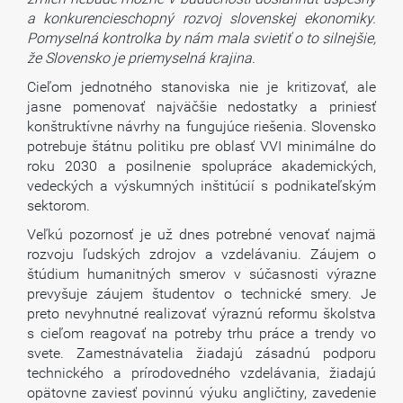
a konkurencieschopný rozvoj slovenskej ekonomiky.
Pomyselná kontrolka by nám mala svietiť o to silnejšie,
že Slovensko je priemyselná krajina.
Cieľom jednotného stanoviska nie je kritizovať, ale
jasne pomenovať najväčšie nedostatky a priniesť
konštruktívne návrhy na fungujúce riešenia. Slovensko
potrebuje štátnu politiku pre oblasť VVI minimálne do
roku 2030 a posilnenie spolupráce akademických,
vedeckých a výskumných inštitúcií s podnikateľským
sektorom.
Veľkú pozornosť je už dnes potrebné venovať najmä
rozvoju ľudských zdrojov a vzdelávaniu. Záujem o
štúdium humanitných smerov v súčasnosti výrazne
prevyšuje záujem študentov o technické smery. Je
preto nevyhnutné realizovať výraznú reformu školstva
s cieľom reagovať na potreby trhu práce a trendy vo
svete. Zamestnávatelia žiadajú zásadnú podporu
technického a prírodovedného vzdelávania, žiadajú
opätovne zaviesť povinnú výuku angličtiny, zavedenie