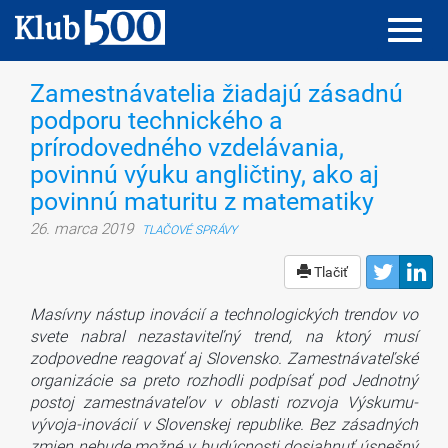
Toggl
Toggl
navig
navig
Zamestnávatelia žiadajú zásadnú
podporu technického a
prírodovedného vzdelávania,
povinnú výuku angličtiny, ako aj
povinnú maturitu z matematiky
26. marca 2019
TLAČOVÉ SPRÁVY
Tlačiť
Masívny nástup inovácií a technologických trendov vo
svete nabral nezastaviteľný trend, na ktorý musí
zodpovedne reagovať aj Slovensko. Zamestnávateľské
organizácie sa preto rozhodli podpísať pod Jednotný
postoj zamestnávateľov v oblasti rozvoja Výskumu-
vývoja-inovácií v Slovenskej republike. Bez zásadných
zmien nebude možné v budúcnosti dosiahnuť úspešný