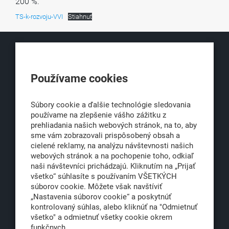
200 %.
TS-k-rozvoju-VVI
Stiahnuť
KLUB500
Používame cookies
Obchodná 6
811 06 Bratislava 1
Súbory cookie a ďalšie technológie sledovania
používame na zlepšenie vášho zážitku z
prehliadania našich webových stránok, na to, aby
sme vám zobrazovali prispôsobený obsah a
office@klub500.sk
cielené reklamy, na analýzu návštevnosti našich
+421 2 54 646 464
webových stránok a na pochopenie toho, odkiaľ
naši návštevníci prichádzajú. Kliknutím na „Prijať
www.klub500.sk
všetko“ súhlasíte s používaním VŠETKÝCH
súborov cookie. Môžete však navštíviť
„Nastavenia súborov cookie“ a poskytnúť
kontrolovaný súhlas, alebo kliknúť na "Odmietnuť
Copyright: Klub 500, 2026
všetko" a odmietnuť všetky cookie okrem
Všetky práva vyhradené
funkčnych.