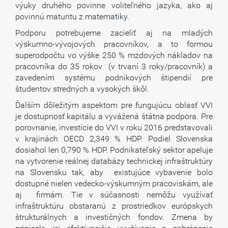
výuky druhého povinne voliteľného jazyka, ako aj
povinnú maturitu z matematiky.
Podporu potrebujeme zacieliť aj na mladých
výskumno-vývojových pracovníkov, a to formou
superodpočtu vo výške 250 % mzdových nákladov na
pracovníka do 35 rokov (v trvaní 3 roky/pracovník) a
zavedením systému podnikových štipendií pre
študentov stredných a vysokých škôl.
Ďalším dôležitým aspektom pre fungujúcu oblasť VVI
je dostupnosť kapitálu a vyvážená štátna podpora. Pre
porovnanie, investície do VVI v roku 2016 predstavovali
v krajinách OECD 2,349 % HDP. Podiel Slovenska
dosiahol len 0,790 % HDP. Podnikateľský sektor apeluje
na vytvorenie reálnej databázy technickej infraštruktúry
na Slovensku tak, aby existujúce vybavenie bolo
dostupné nielen vedecko-výskumným pracoviskám, ale
aj firmám. Tie v súčasnosti nemôžu využívať
infraštruktúru obstaranú z prostriedkov európskych
štrukturálnych a investičných fondov. Zmena by