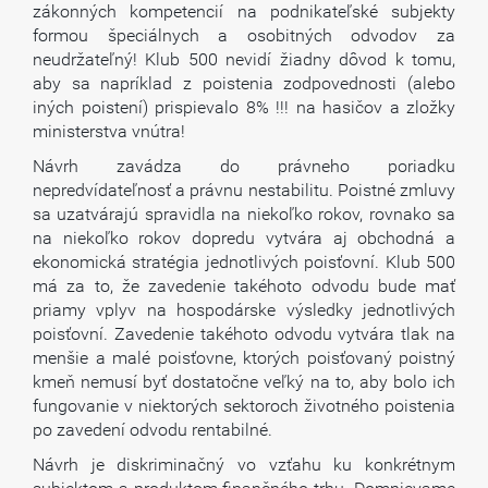
zákonných kompetencií na podnikateľské subjekty
formou špeciálnych a osobitných odvodov za
neudržateľný! Klub 500 nevidí žiadny dôvod k tomu,
aby sa napríklad z poistenia zodpovednosti (alebo
iných poistení) prispievalo 8% !!! na hasičov a zložky
ministerstva vnútra!
Návrh zavádza do právneho poriadku
nepredvídateľnosť a právnu nestabilitu. Poistné zmluvy
sa uzatvárajú spravidla na niekoľko rokov, rovnako sa
na niekoľko rokov dopredu vytvára aj obchodná a
ekonomická stratégia jednotlivých poisťovní. Klub 500
má za to, že zavedenie takéhoto odvodu bude mať
priamy vplyv na hospodárske výsledky jednotlivých
poisťovní. Zavedenie takéhoto odvodu vytvára tlak na
menšie a malé poisťovne, ktorých poisťovaný poistný
kmeň nemusí byť dostatočne veľký na to, aby bolo ich
fungovanie v niektorých sektoroch životného poistenia
po zavedení odvodu rentabilné.
Návrh je diskriminačný vo vzťahu ku konkrétnym