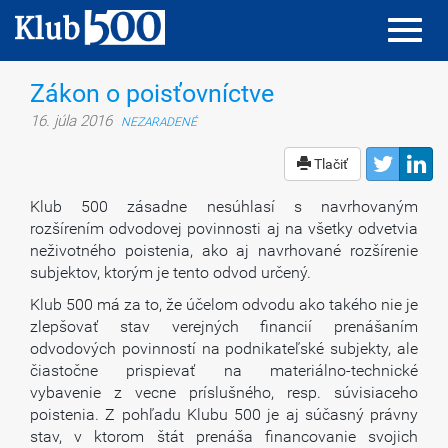
Toggl
Toggl
navig
navig
Zákon o poisťovníctve
16. júla 2016
NEZARADENÉ
Tlačiť
Klub 500 zásadne nesúhlasí s navrhovaným
rozšírením odvodovej povinnosti aj na všetky odvetvia
neživotného poistenia, ako aj navrhované rozšírenie
subjektov, ktorým je tento odvod určený.
Klub 500 má za to, že účelom odvodu ako takého nie je
zlepšovať stav verejných financií prenášaním
odvodových povinností na podnikateľské subjekty, ale
čiastočne prispievať na materiálno-technické
vybavenie z vecne príslušného, resp. súvisiaceho
poistenia. Z pohľadu Klubu 500 je aj súčasný právny
stav, v ktorom štát prenáša financovanie svojich