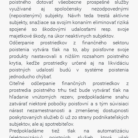
poistného dotovať všeobecne prospešné služby
využívané aj spoločensky nezodpovednými
(nepoistenými) subjekty. Návrh teda trestá aktívne
subjekty, snažiace sa svojím konaním eliminovať riziká
spojené so škodovými udalosťami resp. svoje
majetkové škody, na úkor neaktívnych subjektov.
Odčerpanie prostriedkov z finančného sektoru
poistenia vytvára tlak na to, aby poisťovne svoje
produkty nastavovali s nižším rozsahom poistného
krytia, keďže prostriedky určené aj na likvidáciu
poistných udalostí budú v systéme poistenia
jednoducho chýbať.
Citeľné odčerpanie finančných prostriedkov z
prostredia poistného trhu tiež bude vytvárať tlak na
hľadanie vnútorných rezerv, predpokladáme snahu
zatvárať niektoré pobočky poisťovní a s tým súvisiaci
nárast nezamestnanosti a zmenšenej dostupnosti
poskytovaných služieb či už zo strany podnikateľských
subjektov, ale aj spotrebiteľov.
Predpokladáme tiež tlak na automatizáciu
(elektronizáciu) poistných služieb, ktorá však