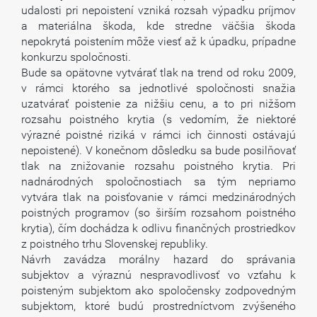
udalosti pri nepoistení vzniká rozsah výpadku príjmov
a materiálna škoda, kde stredne väčšia škoda
nepokrytá poistením môže viesť až k úpadku, prípadne
konkurzu spoločnosti.
Bude sa opätovne vytvárať tlak na trend od roku 2009,
v rámci ktorého sa jednotlivé spoločnosti snažia
uzatvárať poistenie za nižšiu cenu, a to pri nižšom
rozsahu poistného krytia (s vedomím, že niektoré
výrazné poistné riziká v rámci ich činnosti ostávajú
nepoistené). V konečnom dôsledku sa bude posilňovať
tlak na znižovanie rozsahu poistného krytia. Pri
nadnárodných spoločnostiach sa tým nepriamo
vytvára tlak na poisťovanie v rámci medzinárodných
poistných programov (so širším rozsahom poistného
krytia), čím dochádza k odlivu finančných prostriedkov
z poistného trhu Slovenskej republiky.
Návrh zavádza morálny hazard do správania
subjektov a výraznú nespravodlivosť vo vzťahu k
poisteným subjektom ako spoločensky zodpovedným
subjektom, ktoré budú prostredníctvom zvýšeného