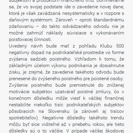
subjektom a produktom finančného trhu. Domnievame
sa, že vo svojej podstate ide o zavedenie novej dane,
ktorá je však zavádzaná nesystematicky a v rozpore s
daňovým systémom. Zároveň – oproti štandardnému
zdaňovaniu – do takto odvádzaného odvodu nie je
možné zahrnúť náklady súvisiace s vykonávaním
poisťovacej činnosti.
Uvedený návrh bude mať z pohľadu Klubu 500
negatívny dopad na podnikateľské prostredie vo forme
zvýšenia sadzieb poistného. Vzhľadom k tomu, že
základným účelom výkonu podnikania je dosiahnutie
zisku, je zrejmé, že zavedenie takéhoto odvodu bude
prenesené do zvýšeného poistného pre poistené osoby.
Zvýšenie poistného bude premietnuté do zníženej
motivácie subjektov uzatvárať poistné zmluvy, čo v
konečnom dôsledku môže viesť k väčšej finančnej
nestabilite niekoľko tisíc podnikateľských subjektov
pôsobiacich na Slovensku (a zároveň aj tisícov
spotrebiteľov). Negatívne dôsledky takéhoto trendu
môžu byť síce viditeľné až v priebehu rokov, ale tieto
dôsledky sú o to väčšie. V prípade väčšej škodovej