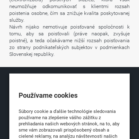
neumožňuje odkomunikovať s klientmi rozsah
poistenia osobne, čím sa znižuje kvalita poskytovanej
služby.
Návrh nijako nemotivuje poisťované spoločnosti k
tomu, aby sa poisťovali (práve naopak, zvyšuje
poistné), a teda očakávame nižší rozsah poisťovania
zo strany podnikateľských subjektov v podmienkach
Slovenskej republiky.
KLUB500
Používame cookies
Obchodná 6
811 06 Bratislava 1
Súbory cookie a ďalšie technológie sledovania
používame na zlepšenie vášho zážitku z
prehliadania našich webových stránok, na to, aby
sme vám zobrazovali prispôsobený obsah a
office@klub500.sk
cielené reklamy, na analýzu návštevnosti našich