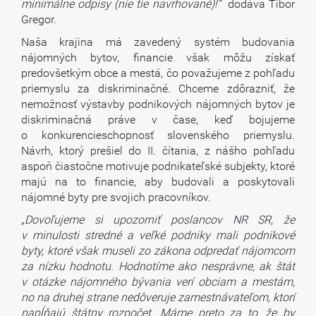
minimálne odpisy (nie tie navrhované)!“
dodáva Tibor
Gregor.
Naša krajina má zavedený systém budovania
nájomných bytov, financie však môžu získať
predovšetkým obce a mestá, čo považujeme z pohľadu
priemyslu za diskriminačné. Chceme zdôrazniť, že
nemožnosť výstavby podnikových nájomných bytov je
diskriminačná práve v čase, keď bojujeme
o konkurencieschopnosť slovenského priemyslu.
Návrh, ktorý prešiel do II. čítania, z nášho pohľadu
aspoň čiastočne motivuje podnikateľské subjekty, ktoré
majú na to financie, aby budovali a poskytovali
nájomné byty pre svojich pracovníkov.
„Dovoľujeme si upozorniť poslancov NR SR, že
v minulosti stredné a veľké podniky mali podnikové
byty, ktoré však museli zo zákona odpredať nájomcom
za nízku hodnotu. Hodnotíme ako nesprávne, ak štát
v otázke nájomného bývania verí obciam a mestám,
no na druhej strane nedôveruje zamestnávateľom, ktorí
napĺňajú štátny rozpočet. Máme preto za to, že by