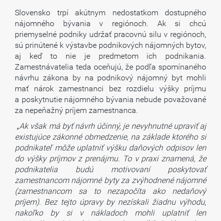
Slovensko trpí akútnym nedostatkom dostupného
nájomného bývania v regiónoch. Ak si chcú
priemyselné podniky udržať pracovnú silu v regiónoch,
sú prinútené k výstavbe podnikových nájomných bytov,
aj keď to nie je predmetom ich podnikania.
Zamestnávatelia teda oceňujú, že podľa spomínaného
návrhu zákona by na podnikový nájomný byt mohli
mať nárok zamestnanci bez rozdielu výšky príjmu
a poskytnutie nájomného bývania nebude považované
za nepeňažný príjem zamestnanca.
„
Ak však má byť návrh účinný, je nevyhnutné upraviť aj
existujúce zákonné obmedzenie, na základe ktorého si
podnikateľ môže uplatniť výšku daňových odpisov len
do výšky príjmov z prenájmu. To v praxi znamená, že
podnikatelia budú motivovaní poskytovať
zamestnancom nájomné byty za zvýhodnené nájomné
(zamestnancom sa to nezapočíta ako nedaňový
príjem). Bez tejto úpravy by nezískali žiadnu výhodu,
nakoľko by si v nákladoch mohli uplatniť len