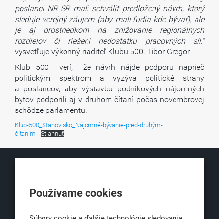
poslanci NR SR mali schváliť predložený návrh, ktorý
sleduje verejný záujem (aby mali ľudia kde bývať), ale
je aj prostriedkom na znižovanie regionálnych
rozdielov či riešení nedostatku pracovných síl,“
vysvetľuje výkonný riaditeľ Klubu 500, Tibor Gregor.
Klub 500 verí, že návrh nájde podporu naprieč
politickým spektrom a vyzýva politické strany
a poslancov, aby výstavbu podnikových nájomných
bytov podporili aj v druhom čítaní počas novembrovej
schôdze parlamentu.
Klub-500_Stanovisko_Nájomné-bývanie-pred-druhým-
čítaním
Stiahnuť
KLUB500
Používame cookies
Obchodná 6
811 06 Bratislava 1
Súbory cookie a ďalšie technológie sledovania