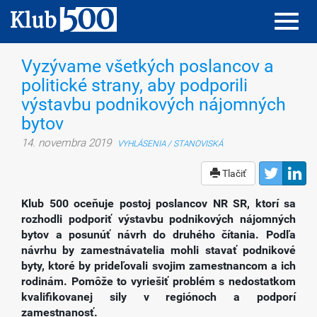
Toggl
Toggl
navig
navig
Vyzývame všetkých poslancov a
politické strany, aby podporili
výstavbu podnikových nájomných
bytov
14. novembra 2019
VYHLÁSENIA / STANOVISKÁ
Tlačiť
Klub 500 oceňuje postoj poslancov NR SR, ktorí sa
rozhodli podporiť výstavbu podnikových nájomných
bytov a posunúť návrh do druhého čítania. Podľa
návrhu by zamestnávatelia mohli stavať podnikové
byty, ktoré by prideľovali svojim zamestnancom a ich
rodinám. Pomôže to vyriešiť problém s nedostatkom
kvalifikovanej sily v regiónoch a podporí
zamestnanosť.