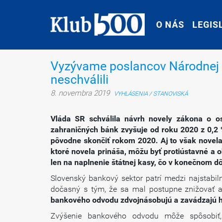
O NÁS
O NÁS
LEGIS
LEGIS
Vyzývame poslancov Národnej r
neschválili
8. novembra 2019
VYHLÁSENIA / STANOVISKÁ
Vláda SR schválila návrh novely zákona o o
zahraničných bánk zvyšuje od roku 2020 z 0,2
pôvodne skončiť rokom 2020. Aj to však novel
ktoré novela prináša, môžu byť protiústavné a 
len na naplnenie štátnej kasy, čo v konečnom d
Slovenský bankový sektor patrí medzi najstabil
dočasný s tým, že sa mal postupne znižovať 
bankového odvodu zdvojnásobujú a zavádzajú h
Zvýšenie bankového odvodu môže spôsobiť,