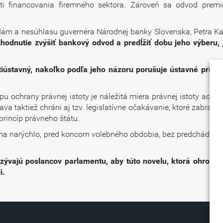
 financovania firemného sektora. Zároveň sa odvod premi
adám a nesúhlasu guvernéra Národnej banky Slovenska, Petra K
zhodnutie zvýšiť bankový odvod a predĺžiť dobu jeho výberu, 
ústavný, nakoľko podľa jeho názoru porušuje ústavné princíp
 ochrany právnej istoty je náležitá miera právnej istoty adres
 taktiež chráni aj tzv. legislatívne očakávanie, ktoré zabraňuj
 princíp právneho štátu.
ma narýchlo, pred koncom volebného obdobia, bez predchádza
zývajú poslancov parlamentu, aby túto novelu, ktorá ohrozí f
i.