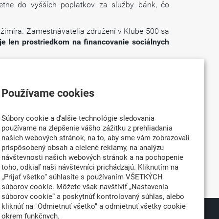
etne do vyšších poplatkov za služby bánk, čo
ažimíra. Zamestnávatelia združení v Klube 500 sa
je len prostriedkom na financovanie sociálnych
y ochrany právnej istoty a právo na vlastníctvo
Používame cookies
átov právnej normy a uverejnenie zámerov, ako aj
e, aby štát napríklad náhle a neočakávane zmenil
Súbory cookie a ďalšie technológie sledovania
používame na zlepšenie vášho zážitku z prehliadania
júceho medzirezortného pripomienkového konania
našich webových stránok, na to, aby sme vám zobrazovali
prispôsobený obsah a cielené reklamy, na analýzu
návštevnosti našich webových stránok a na pochopenie
inančnú stabilitu a v konečnom dôsledku zaťaží
toho, odkiaľ naši návštevníci prichádzajú. Kliknutím na
„Prijať všetko“ súhlasíte s používaním VŠETKÝCH
súborov cookie. Môžete však navštíviť „Nastavenia
súborov cookie“ a poskytnúť kontrolovaný súhlas, alebo
kliknúť na "Odmietnuť všetko" a odmietnuť všetky cookie
okrem funkčnych.