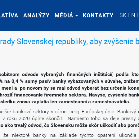
SK
SK
EN
EN
LATÍVA
LATÍVA
ANALÝZY
ANALÝZY
MÉDIÁ
MÉDIÁ
KONTAKTY
KONTAKTY
ady Slovenskej republiky, aby zvýšenie
sobitnom odvode vybraných finančných inštitúcií, podľa k
 % na 0,4 % sumy pasív banky vykazovaných v súvahe, znížený
a mení a po novom by sa mal odvod vyberať bez určenia kone
ohroziť financovanie firemného sektora. Navyše, zvýšenie ba
ôsledku znova zaplatia len zamestnanci a zamestnávatelia.
nejšie bankové sektory v rámci celej Európskej únie. Bankov
a v roku 2020 úplne skončiť. Namiesto toho sa deje presný
o ako trvalý odvod, čo Slovensku môže skôr uškodiť ako pom
 že niektoré banky na základe týchto opatrení ukončia 