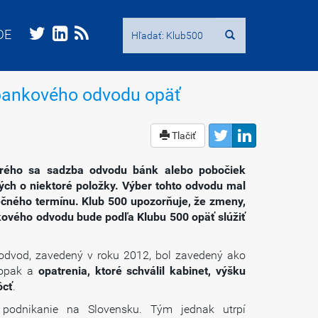
Hľadať:
Hľadať:
DE
DE
 bankového odvodu opäť
Tlačiť
torého sa sadzba odvodu bánk alebo pobočiek
ch o niektoré položky. Výber tohto odvodu mal
čného termínu. Klub 500 upozorňuje, že zmeny,
nkového odvodu bude podľa Klubu 500 opäť slúžiť
ý odvod, zavedený v roku 2012, bol zavedený ako
 opak a
opatrenia, ktoré schválil kabinet, výšku
ôcť
.
podnikanie na Slovensku. Tým jednak utrpí