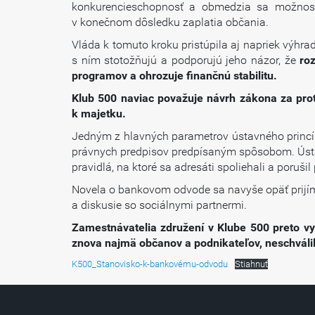
konkurencieschopnosť a obmedzia sa možnosti
v konečnom dôsledku zaplatia občania.
Vláda k tomuto kroku pristúpila aj napriek výhr
s ním stotožňujú a podporujú jeho názor, že
ro
programov a ohrozuje finančnú stabilitu.
Klub 500 naviac považuje návrh zákona za proti
k majetku.
Jedným z hlavných parametrov ústavného princípu
právnych predpisov predpísaným spôsobom. Ústava
pravidlá, na ktoré sa adresáti spoliehali a porušil
Novela o bankovom odvode sa navyše opäť prijí
a diskusie so sociálnymi partnermi.
Zamestnávatelia združení v Klube 500 preto vy
znova najmä občanov a podnikateľov, neschválil
K500_Stanovisko-k-bankovému-odvodu
Stiahnuť