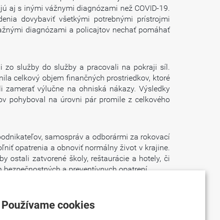
ojujú aj s inými vážnymi diagnózami než COVID-19.
enia dovybaviť všetkými potrebnými prístrojmi
ávažnými diagnózami a policajtov nechať pomáhať
 zo služby do služby a pracovali na pokraji síl.
nila celkový objem finančných prostriedkov, ktoré
ali zamerať výlučne na ohniská nákazy. Výsledky
cov pohyboval na úrovni pár promile z celkového
podnikateľov, samospráv a odborármi za rokovací
niť opatrenia a obnoviť normálny život v krajine.
 ostali zatvorené školy, reštaurácie a hotely, či
 bezpečnostných a preventívnych opatrení.
strety a bude chcieť s nimi diskutovať. V tomto
ovia vlády nemajú možnosť denno-denne sledovať
Používame cookies
 dotýkajú.