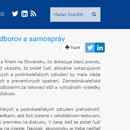
Hľadať:
Hľadať:
DE
DE
 odborov a samospráv
Tlačiť
 firiem na Slovensku, čo dokazuje starú pravdu,
 ukázalo, že počet ľudí, aktuálne vykazujúcich
kých a podnikateľských združení by mala vláda
ch a preventívnych opatrení. Zamestnávateľské
dborármi za rokovací stôl a vyhodnotili výsledky
iskusii.
eľských a podnikateľských združení prehodnotiť.
dkami, aké boli zistené v celoštátnom testovaní,
premiéra na diskusiu. V čase, keď sa počet ľudí
ia na mieste. Naopak, ekonomiku je treba nechať