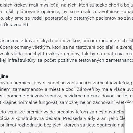
lších krokov mali myslieť aj na tých, ktorí sú ťažko chorí a b
 rušili plánované operácie, by sme mali zdravotnícke zariad
 to, aby sme sa vedeli postarať aj o ostatných pacientov so z
 s Ústavou SR.
sadenie zdravotníckych pracovníkov, pričom mnohí z nich išli
úbené odmeny všetkým, ktorí sa na testovaní podieľali a zverej
 však vláda podchytiť rizikové regióny, tak by sa opatrenia m
ickej infraštruktúry sa počet pozitívne testovaných zamestnan
jine
ývajú premiéra, aby si sadol so zástupcami zamestnávateľov, 
firiem, zamestnancov a miest a obcí. Zároveň by mala vláda uvoľ
li pomerne priaznivé správy, nevidíme nateraz dôvod na to, aby
 krajine normálne fungovať, samozrejme pri zachovaní všetkých
to veria, že premiér vyjde predstaviteľom zamestnávateľom v ú
ácia a konštruktívna debata. Predseda vlády a ani jeho člen
rijímať rozhodnutia bez tých, ktorých sa tieto opatrenia najviac