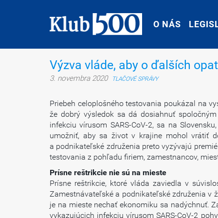
O NÁS
O NÁS
LEGIS
LEGIS
Výzva vláde, aby o ďalších opa
3. novembra 2020
TLAČOVÉ SPRÁVY
Priebeh celoplošného testovania poukázal na vy
že dobrý výsledok sa dá dosiahnuť spoločným ú
infekciu vírusom SARS-CoV-2, sa na Slovensku
umožniť, aby sa život v krajine mohol vrátiť
a podnikateľské združenia preto vyzývajú premié
testovania z pohľadu firiem, zamestnancov, miest 
Prísne reštrikcie nie sú na mieste
Prísne reštrikcie, ktoré vláda zaviedla v súvi
Zamestnávateľské a podnikateľské združenia v ži
je na mieste nechať ekonomiku sa nadýchnuť. Za
vykazujúcich infekciu vírusom SARS-CoV-2 pohyb