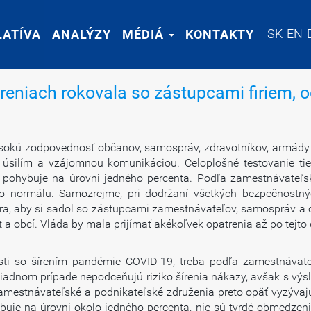
SK
SK
EN
EN
LATÍVA
LATÍVA
ANALÝZY
ANALÝZY
MÉDIÁ
MÉDIÁ
KONTAKTY
KONTAKTY
treniach rokovala so zástupcami firiem,
sokú zodpovednosť občanov, samospráv, zdravotníkov, armády a
silím a vzájomnou komunikáciou. Celoplošné testovanie tiež
, pohybuje na úrovni jedného percenta. Podľa zamestnávateľs
 do normálu. Samozrejme, pri dodržaní všetkých bezpečnostný
ra, aby si sadol so zástupcami zamestnávateľov, samospráv a o
a obcí. Vláda by mala prijímať akékoľvek opatrenia až po tejto d
slosti so šírením pandémie COVID-19, treba podľa zamestnávat
adnom prípade nepodceňujú riziko šírenia nákazy, avšak s výsle
mestnávateľské a podnikateľské združenia preto opäť vyzývajú 
uje na úrovni okolo jedného percenta, nie sú tvrdé obmedzen