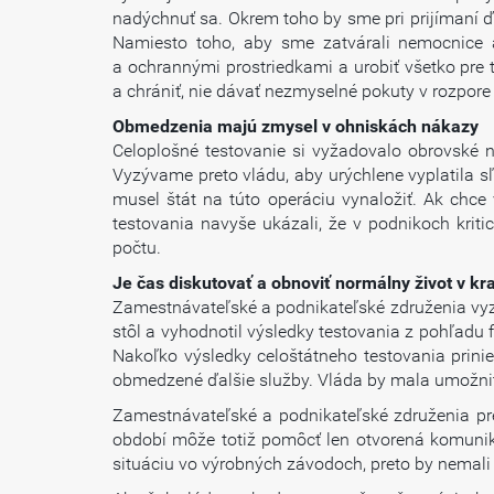
nadýchnuť sa. Okrem toho by sme pri prijímaní ďa
Namiesto toho, aby sme zatvárali nemocnice a
a ochrannými prostriedkami a urobiť všetko pre
a chrániť, nie dávať nezmyselné pokuty v rozpore
Obmedzenia majú zmysel v ohniskách nákazy
Celoplošné testovanie si vyžadovalo obrovské na
Vyzývame preto vládu, aby urýchlene vyplatila sľ
musel štát na túto operáciu vynaložiť. Ak chce
testovania navyše ukázali, že v podnikoch krit
počtu.
Je čas diskutovať a obnoviť normálny život v kra
Zamestnávateľské a podnikateľské združenia vyz
stôl a vyhodnotil výsledky testovania z pohľadu 
Nakoľko výsledky celoštátneho testovania prinies
obmedzené ďalšie služby. Vláda by mala umožniť
Zamestnávateľské a podnikateľské združenia pre
období môže totiž pomôcť len otvorená komunik
situáciu vo výrobných závodoch, preto by nemali p