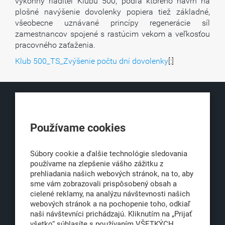
výkonný riaditeľ Klubu 500, podľa ktorého návrh na
plošné navýšenie dovolenky popiera tiež základné,
všeobecne uznávané princípy regenerácie síl
zamestnancov spojené s rastúcim vekom a veľkosťou
pracovného zaťaženia.
Klub 500_TS_Zvýšenie počtu dní dovolenky
[:]
KLUB500
Používame cookies
Obchodná 6
811 06 Bratislava 1
Súbory cookie a ďalšie technológie sledovania
používame na zlepšenie vášho zážitku z
prehliadania našich webových stránok, na to, aby
sme vám zobrazovali prispôsobený obsah a
office@klub500.sk
cielené reklamy, na analýzu návštevnosti našich
+421 2 54 646 464
webových stránok a na pochopenie toho, odkiaľ
naši návštevníci prichádzajú. Kliknutím na „Prijať
www.klub500.sk
všetko“ súhlasíte s používaním VŠETKÝCH