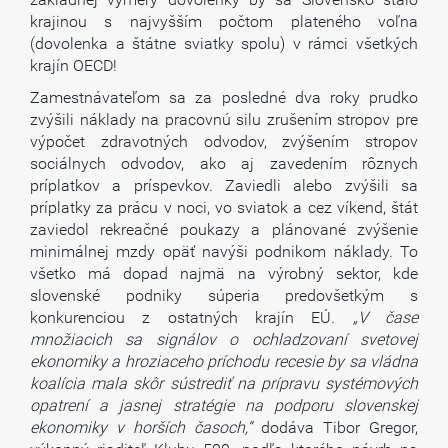
krajinou s najvyšším počtom plateného voľna
(dovolenka a štátne sviatky spolu) v rámci všetkých
krajín OECD!
Zamestnávateľom sa za posledné dva roky prudko
zvýšili náklady na pracovnú silu zrušením stropov pre
výpočet zdravotných odvodov, zvýšením stropov
sociálnych odvodov, ako aj zavedením rôznych
príplatkov a príspevkov. Zaviedli alebo zvýšili sa
príplatky za prácu v noci, vo sviatok a cez víkend, štát
zaviedol rekreačné poukazy a plánované zvýšenie
minimálnej mzdy opäť navýši podnikom náklady. To
všetko má dopad najmä na výrobný sektor, kde
slovenské podniky súperia predovšetkým s
konkurenciou z ostatných krajín EÚ
. „V čase
množiacich sa signálov o ochladzovaní svetovej
ekonomiky a hroziaceho príchodu recesie by sa vládna
koalícia mala skôr sústrediť na prípravu systémových
opatrení a jasnej stratégie na podporu slovenskej
ekonomiky v horších časoch,“
dodáva Tibor Gregor,