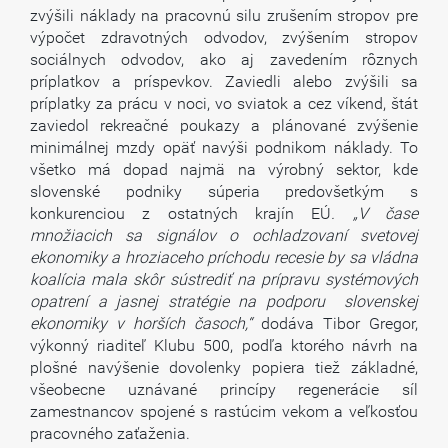
zvýšili náklady na pracovnú silu zrušením stropov pre
výpočet zdravotných odvodov, zvýšením stropov
sociálnych odvodov, ako aj zavedením rôznych
príplatkov a príspevkov. Zaviedli alebo zvýšili sa
príplatky za prácu v noci, vo sviatok a cez víkend, štát
zaviedol rekreačné poukazy a plánované zvýšenie
minimálnej mzdy opäť navýši podnikom náklady. To
všetko má dopad najmä na výrobný sektor, kde
slovenské podniky súperia predovšetkým s
konkurenciou z ostatných krajín EÚ
. „V čase
množiacich sa signálov o ochladzovaní svetovej
ekonomiky a hroziaceho príchodu recesie by sa vládna
koalícia mala skôr sústrediť na prípravu systémových
opatrení a jasnej stratégie na podporu slovenskej
ekonomiky v horších časoch,“
dodáva Tibor Gregor,
výkonný riaditeľ Klubu 500, podľa ktorého návrh na
plošné navýšenie dovolenky popiera tiež základné,
všeobecne uznávané princípy regenerácie síl
zamestnancov spojené s rastúcim vekom a veľkosťou
pracovného zaťaženia.