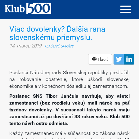
Toggl
Toggl
navig
navig
Viac dovolenky? Ďalšia rana
slovenskému priemyslu.
14. marca 2019
TLAČOVÉ SPRÁVY
Tlačiť
Poslanci Národnej rady Slovenskej republiky predložili
na rokovanie opatrenie, ktoré uškodí slovenskej
ekonomike a v konečnom dôsledku aj zamestnancom.
Poslanec SNS Tibor Jančula navrhuje, aby všetci
zamestnanci (bez rozdielu veku) mali nárok na päť
týždňov dovolenky. V súčasnosti takýto nárok majú
zamestnanci až po dovŕšení 33 rokov veku. Klub 500
tento návrh ostro odmieta.
Každý zamestnanec má v súčasnosti zo zákona nárok