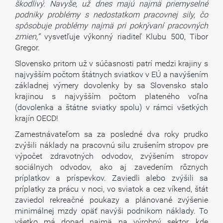
škodlivý. Navyše, už dnes majú najmä priemyselné
podniky problémy s nedostatkom pracovnej sily, čo
spôsobuje problémy najmä pri pokrývaní pracovných
zmien,“
vysvetľuje výkonný riaditeľ Klubu 500, Tibor
Gregor.
Slovensko pritom už v súčasnosti patrí medzi krajiny s
najvyšším počtom štátnych sviatkov v EÚ a navýšením
základnej výmery dovolenky by sa Slovensko stalo
krajinou s najvyšším počtom plateného voľna
(dovolenka a štátne sviatky spolu) v rámci všetkých
krajín OECD!
Zamestnávateľom sa za posledné dva roky prudko
zvýšili náklady na pracovnú silu zrušením stropov pre
výpočet zdravotných odvodov, zvýšením stropov
sociálnych odvodov, ako aj zavedením rôznych
príplatkov a príspevkov. Zaviedli alebo zvýšili sa
príplatky za prácu v noci, vo sviatok a cez víkend, štát
zaviedol rekreačné poukazy a plánované zvýšenie
minimálnej mzdy opäť navýši podnikom náklady. To
všetko má dopad najmä na výrobný sektor, kde