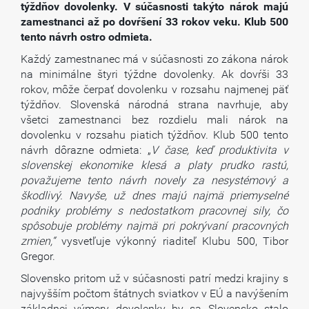
týždňov dovolenky. V súčasnosti takýto nárok majú
zamestnanci až po dovŕšení 33 rokov veku. Klub 500
tento návrh ostro odmieta.
Každý zamestnanec má v súčasnosti zo zákona nárok
na minimálne štyri týždne dovolenky. Ak dovŕši 33
rokov, môže čerpať dovolenku v rozsahu najmenej päť
týždňov. Slovenská národná strana navrhuje, aby
všetci zamestnanci bez rozdielu mali nárok na
dovolenku v rozsahu piatich týždňov. Klub 500 tento
návrh dôrazne odmieta: „
V čase, keď produktivita v
slovenskej ekonomike klesá a platy prudko rastú,
považujeme tento návrh novely za nesystémový a
škodlivý. Navyše, už dnes majú najmä priemyselné
podniky problémy s nedostatkom pracovnej sily, čo
spôsobuje problémy najmä pri pokrývaní pracovných
zmien,“
vysvetľuje výkonný riaditeľ Klubu 500, Tibor
Gregor.
Slovensko pritom už v súčasnosti patrí medzi krajiny s
najvyšším počtom štátnych sviatkov v EÚ a navýšením
základnej výmery dovolenky by sa Slovensko stalo