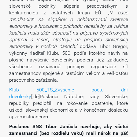
slovenské podniky súperia predovšetkým s
konkurenciou z ostatných krajín EÚ
. „V čase
množiacich sa signálov o ochladzovaní svetovej
ekonomiky a hroziaceho príchodu recesie by sa vládna
koalícia mala skôr sústrediť na prípravu systémových
opatrení a jasnej stratégie na podporu slovenskej
ekonomiky v horších časoch,“
dodáva Tibor Gregor,
výkonný riaditeľ Klubu 500, podľa ktorého návrh na
plošné navýšenie dovolenky popiera tiež základné,
všeobecne uznávané princípy regenerácie síl
zamestnancov spojené s rastúcim vekom a veľkosťou
pracovného zaťaženia.
Klub 500_TS_Zvýšenie počtu dní
dovolenky
[:de]Poslanci Národnej rady Slovenskej
republiky predložili na rokovanie opatrenie, ktoré
uškodí slovenskej ekonomike a v konečnom dôsledku
aj zamestnancom.
Poslanec SNS Tibor Jančula navrhuje, aby všetci
zamestnanci (bez rozdielu veku) mali nárok na päť