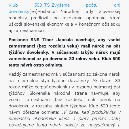
Klub 500_TS_Zvýšenie počtu dní
dovolenky
[:en]Poslanci Národnej rady Slovenskej
republiky predložili na rokovanie opatrenie, ktoré
uškodí slovenskej ekonomike a v konečnom dôsledku
aj zamestnancom.
Poslanec SNS Tibor Jančula navrhuje, aby všetci
zamestnanci (bez rozdielu veku) mali nárok na päť
týždňov dovolenky. V súčasnosti takýto nárok majú
zamestnanci až po dovŕšení 33 rokov veku. Klub 500
tento návrh ostro odmieta.
Každý zamestnanec má v súčasnosti zo zákona nárok
na minimálne štyri týždne dovolenky. Ak dovŕši 33
rokov, môže čerpať dovolenku v rozsahu najmenej päť
týždňov. Slovenská národná strana navrhuje, aby
všetci zamestnanci bez rozdielu mali nárok na
dovolenku v rozsahu piatich týždňov. Klub 500 tento
návrh dôrazne odmieta: „
V čase, keď produktivita v
slovenskej ekonomike klesá a platy prudko rastú,
považujeme tento návrh novely za nesystémový a