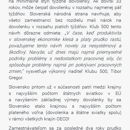
na minimálne štyri týždne dovolenky. Ak dovŕši 33
rokov, môže čerpať dovolenku v rozsahu najmenej päť
týždňov. Slovenská národná strana navrhuje, aby
všetci zamestnanci bez rozdielu mali nárok na
dovolenku v rozsahu piatich týždňov. Klub 500 tento
návrh dôrazne odmieta: „
V čase, keď produktivita
v slovenskej ekonomike klesá a platy prudko rastú,
považujeme tento návrh novely za nesystémový a
škodlivý. Navyše, už dnes majú najmä priemyselné
podniky problémy s nedostatkom pracovnej sily, čo
spôsobuje problémy najmä pri pokrývaní pracovných
zmien,“
vysvetľuje výkonný riaditeľ Klubu 500, Tibor
Gregor.
Slovensko pritom už v súčasnosti patrí medzi krajiny
s najvyšším počtom štátnych sviatkov v EÚ
a navýšením základnej výmery dovolenky by sa
Slovensko stalo krajinou s najvyšším počtom
plateného voľna (dovolenka a štátne sviatky spolu)
v rámci všetkých krajín OECD!
Zamestnávateľom sa za posledné dva roky prudko