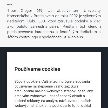
***
Tibor Gregor (49) Je absolventom Univerzity
Komenského v Bratislave a od roku 2002 je výkonným
riaditeľom Klubu 500, ktorý združuje podniky s viac
ako päťsto zamestnancami. Predtým bol členom
predstavenstva Istrochemu a finančným riaditeľom a
šéfom kontrolingu v spoločnosti St. Nicolaus.
KLUB500
Používame cookies
Obchodná 6
811 06 Bratislava 1
Súbory cookie a ďalšie technológie sledovania
používame na zlepšenie vášho zážitku z
prehliadania našich webových stránok, na to, aby
sme vám zobrazovali prispôsobený obsah a
office@klub500.sk
cielené reklamy, na analýzu návštevnosti našich
+421 2 54 646 464
webových stránok a na pochopenie toho, odkiaľ