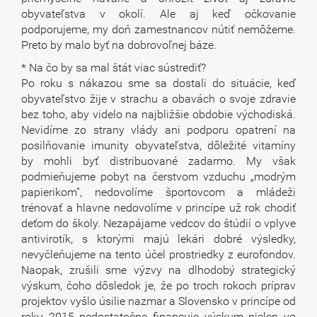
obyvateľstva v okolí. Ale aj keď očkovanie
podporujeme, my doň zamestnancov nútiť nemôžeme.
Preto by malo byť na dobrovoľnej báze.
* Na čo by sa mal štát viac sústrediť?
Po roku s nákazou sme sa dostali do situácie, keď
obyvateľstvo žije v strachu a obavách o svoje zdravie
bez toho, aby videlo na najbližšie obdobie východiská.
Nevidíme zo strany vlády ani podporu opatrení na
posilňovanie imunity obyvateľstva, dôležité vitamíny
by mohli byť distribuované zadarmo. My však
podmieňujeme pobyt na čerstvom vzduchu „modrým
papierikom“, nedovolíme športovcom a mládeži
trénovať a hlavne nedovolíme v princípe už rok chodiť
deťom do školy. Nezapájame vedcov do štúdií o vplyve
antivirotík, s ktorými majú lekári dobré výsledky,
nevyčleňujeme na tento účel prostriedky z eurofondov.
Naopak, zrušili sme výzvy na dlhodobý strategický
výskum, čoho dôsledok je, že po troch rokoch príprav
projektov vyšlo úsilie nazmar a Slovensko v princípe od
roku 2015 nedostatočne financuje výskum nielen vo