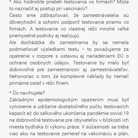
* Ako hodnotíte priebeh testovania vo firmách? Môže
to naznačiť aj postup pri vakcinácii?
Často sme zdôrazňovali, že zamestnávatelia sú
dôveryhodní a ochotní podporiť testovanie priamo vo
firmách. A testovanie vo vlastnej réžii mnohé veľké
priemyselné podniky aj realizujú.
Ale dochádzka do zamestnania by sa nemala
podmieňovať výsledkami testu – to považujeme za
opatrenie v rozpore s ústavou aj nariadeniami EÚ o
ochrane osobných údajov. Testovanie by malo byť
dobrovoľné pre zamestnancov aj zamestnávateľov.
Nehovoriac o tom, že komplexné náklady by nemali
primárne ostať v réžii firiem.
* Čo navrhujete?
Základným epidemiologickým opatrením musí byť
vytvorenie a udržanie dostatočného počtu testovacích
kapacít až do celkového ukončenia pandémie covid-19
na dobrovoľné testovanie pre obyvateľov v blízkosti ich
miesta bydliska či výkonu práce. V súčasnosti sa treba
viac ako na testovanie zamerať na vakcináciu a plán,