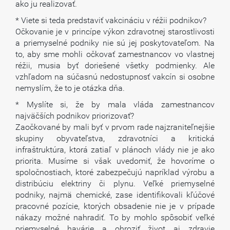
ako ju realizovať.
* Viete si teda predstaviť vakcináciu v réžii podnikov?
Očkovanie je v princípe výkon zdravotnej starostlivosti
a priemyselné podniky nie sú jej poskytovateľom. Na
to, aby sme mohli očkovať zamestnancov vo vlastnej
réžii, musia byť doriešené všetky podmienky. Ale
vzhľadom na súčasnú nedostupnosť vakcín si osobne
nemyslím, že to je otázka dňa.
* Myslíte si, že by mala vláda zamestnancov
najväčších podnikov priorizovať?
Zaočkované by mali byť v prvom rade najzraniteľnejšie
skupiny obyvateľstva, zdravotníci a kritická
infraštruktúra, ktorá zatiaľ v plánoch vlády nie je ako
priorita. Musíme si však uvedomiť, že hovoríme o
spoločnostiach, ktoré zabezpečujú napríklad výrobu a
distribúciu elektriny či plynu. Veľké priemyselné
podniky, najmä chemické, zase identifikovali kľúčové
pracovné pozície, ktorých obsadenie nie je v prípade
nákazy možné nahradiť. To by mohlo spôsobiť veľké
priemyselné havárie a ohroziť život aj zdravie