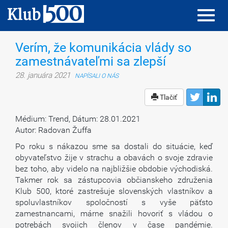
Toggl
Toggl
navig
navig
Verím, že komunikácia vlády so
zamestnávateľmi sa zlepší
28. januára 2021
NAPÍSALI O NÁS
Tlačiť
Médium: Trend, Dátum: 28.01.2021
Autor: Radovan Žuffa
Po roku s nákazou sme sa dostali do situácie, keď
obyvateľstvo žije v strachu a obavách o svoje zdravie
bez toho, aby videlo na najbližšie obdobie východiská.
Takmer rok sa zástupcovia občianskeho združenia
Klub 500, ktoré zastrešuje slovenských vlastníkov a
spoluvlastníkov spoločností s vyše päťsto
zamestnancami, márne snažili hovoriť s vládou o
potrebách svojich členov v čase pandémie.