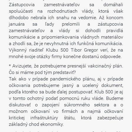
Zástupcovia zamestnávateľov sa domáhali
spoluúčasti na rozhodnutiach vlády, ktorá však
dlhodobo nebrala ich snahu na vedomie. Až koncom
januára sa ľady prelomili a zástupcovia
zamestnávateľov a vlády si dohodli pravidlá
komunikácie a pripomienkovania vládnych materiálov
a zhodli sa, že je nevyhnutná ich funkčná komunikácia.
Výkonný riaditeľ Klubu 500 Tibor Gregor verí, že na
mnohé svoje otázky firmy konečne dostanú odpovede.
* Avizujete, že potrebujeme presnejší vakcinačný plán.
Čo si máme pod tým predstaviť?
Tak ako v prípade pandemického plánu, aj v prípade
očkovania potrebujeme jasný a ucelený dokument,
podľa ktorého sa bude ďalej postupovať. Klub 500 je aj
v tomto ochotný podať pomocnú ruku vláde. Budeme
diskutovať o zapojení súkromného sektora a o
možnom očkovaní vo firmách a najmä očkovaní
kritickej infraštruktúry štátu, ktorá zabezpečuje
základný chod ekonomiky.