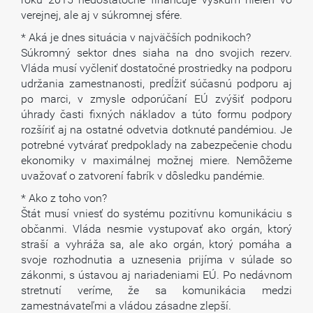
verejnej, ale aj v súkromnej sfére.
* Aká je dnes situácia v najväčších podnikoch?
Súkromný sektor dnes siaha na dno svojich rezerv.
Vláda musí vyčleniť dostatočné prostriedky na podporu
udržania zamestnanosti, predĺžiť súčasnú podporu aj
po marci, v zmysle odporúčaní EÚ zvýšiť podporu
úhrady časti fixných nákladov a túto formu podpory
rozšíriť aj na ostatné odvetvia dotknuté pandémiou. Je
potrebné vytvárať predpoklady na zabezpečenie chodu
ekonomiky v maximálnej možnej miere. Nemôžeme
uvažovať o zatvorení fabrík v dôsledku pandémie.
* Ako z toho von?
Štát musí vniesť do systému pozitívnu komunikáciu s
občanmi. Vláda nesmie vystupovať ako orgán, ktorý
straší a vyhráža sa, ale ako orgán, ktorý pomáha a
svoje rozhodnutia a uznesenia prijíma v súlade so
zákonmi, s ústavou aj nariadeniami EÚ. Po nedávnom
stretnutí veríme, že sa komunikácia medzi
zamestnávateľmi a vládou zásadne zlepší.