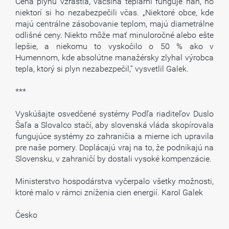
Cena plynu vzrástla, väčšina teplární funguje naň, no
niektorí si ho nezabezpečili včas. „Niektoré obce, kde
majú centrálne zásobovanie teplom, majú diametrálne
odlišné ceny. Niekto môže mať minuloročné alebo ešte
lepšie, a niekomu to vyskočilo o 50 % ako v
Humennom, kde absolútne manažérsky zlyhal výrobca
tepla, ktorý si plyn nezabezpečil,“ vysvetlil Galek.
***
Vyskúšajte osvedčené systémy Podľa riaditeľov Duslo
Šaľa a Slovalco stačí, aby slovenská vláda skopírovala
fungujúce systémy zo zahraničia a mierne ich upravila
pre naše pomery. Doplácajú vraj na to, že podnikajú na
Slovensku, v zahraničí by dostali vysoké kompenzácie.
Ministerstvo hospodárstva vyčerpalo všetky možnosti,
ktoré malo v rámci zníženia cien energií. Karol Galek
Česko