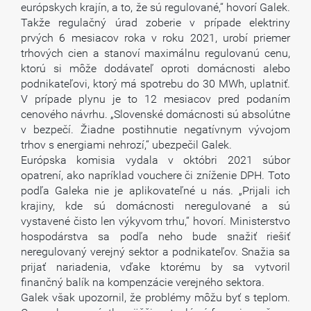
európskych krajín, a to, že sú regulované,“ hovorí Galek.
Takže regulačný úrad zoberie v prípade elektriny
prvých 6 mesiacov roka v roku 2021, urobí priemer
trhových cien a stanoví maximálnu regulovanú cenu,
ktorú si môže dodávateľ oproti domácnosti alebo
podnikateľovi, ktorý má spotrebu do 30 MWh, uplatniť.
V prípade plynu je to 12 mesiacov pred podaním
cenového návrhu. „Slovenské domácnosti sú absolútne
v bezpečí. Žiadne postihnutie negatívnym vývojom
trhov s energiami nehrozí,“ ubezpečil Galek.
Európska komisia vydala v októbri 2021 súbor
opatrení, ako napríklad vouchere či zníženie DPH. Toto
podľa Galeka nie je aplikovateľné u nás. „Prijali ich
krajiny, kde sú domácnosti neregulované a sú
vystavené čisto len výkyvom trhu,“ hovorí. Ministerstvo
hospodárstva sa podľa neho bude snažiť riešiť
neregulovaný verejný sektor a podnikateľov. Snažia sa
prijať nariadenia, vďake ktorému by sa vytvoril
finančný balík na kompenzácie verejného sektora.
Galek však upozornil, že problémy môžu byť s teplom.