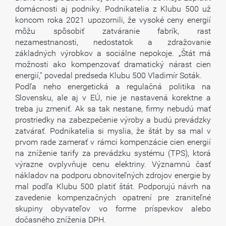
domácnosti aj podniky. Podnikatelia z Klubu 500 už
koncom roka 2021 upozornili, že vysoké ceny energií
môžu spôsobiť zatváranie fabrík, rast
nezamestnanosti, nedostatok a zdražovanie
základných výrobkov a sociálne nepokoje. „Štát má
možnosti ako kompenzovať dramatický nárast cien
energií,“ povedal predseda Klubu 500 Vladimír Soták.
Podľa neho energetická a regulačná politika na
Slovensku, ale aj v EÚ, nie je nastavená korektne a
treba ju zmeniť. Ak sa tak nestane, firmy nebudú mať
prostriedky na zabezpečenie výroby a budú prevádzky
zatvárať. Podnikatelia si myslia, že štát by sa mal v
prvom rade zamerať v rámci kompenzácie cien energií
na zníženie tarify za prevádzku systému (TPS), ktorá
výrazne ovplyvňuje cenu elektriny. Významnú časť
nákladov na podporu obnoviteľných zdrojov energie by
mal podľa Klubu 500 platiť štát. Podporujú návrh na
zavedenie kompenzačných opatrení pre zraniteľné
skupiny obyvateľov vo forme príspevkov alebo
dočasného zníženia DPH.