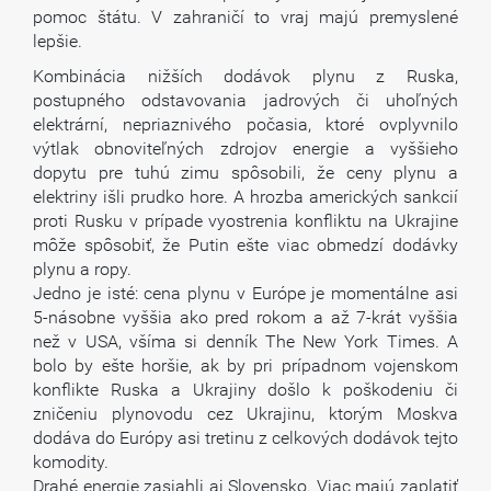
pomoc štátu. V zahraničí to vraj majú premyslené
lepšie.
Kombinácia nižších dodávok plynu z Ruska,
postupného odstavovania jadrových či uhoľných
elektrární, nepriaznivého počasia, ktoré ovplyvnilo
výtlak obnoviteľných zdrojov energie a vyššieho
dopytu pre tuhú zimu spôsobili, že ceny plynu a
elektriny išli prudko hore. A hrozba amerických sankcií
proti Rusku v prípade vyostrenia konfliktu na Ukrajine
môže spôsobiť, že Putin ešte viac obmedzí dodávky
plynu a ropy.
Jedno je isté: cena plynu v Európe je momentálne asi
5-násobne vyššia ako pred rokom a až 7-krát vyššia
než v USA, všíma si denník The New York Times. A
bolo by ešte horšie, ak by pri prípadnom vojenskom
konflikte Ruska a Ukrajiny došlo k poškodeniu či
zničeniu plynovodu cez Ukrajinu, ktorým Moskva
dodáva do Európy asi tretinu z celkových dodávok tejto
komodity.
Drahé energie zasiahli aj Slovensko. Viac majú zaplatiť