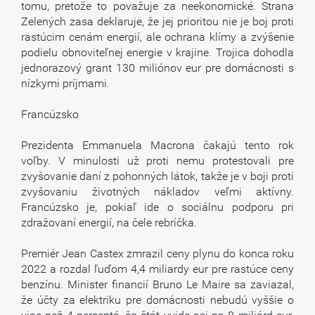
tomu, pretože to považuje za neekonomické. Strana
Zelených zasa deklaruje, že jej prioritou nie je boj proti
rastúcim cenám energií, ale ochrana klímy a zvýšenie
podielu obnoviteľnej energie v krajine. Trojica dohodla
jednorazový grant 130 miliónov eur pre domácnosti s
nízkymi príjmami.
Francúzsko
Prezidenta Emmanuela Macrona čakajú tento rok
voľby. V minulosti už proti nemu protestovali pre
zvyšovanie daní z pohonných látok, takže je v boji proti
zvyšovaniu životných nákladov veľmi aktívny.
Francúzsko je, pokiaľ ide o sociálnu podporu pri
zdražovaní energií, na čele rebríčka.
Premiér Jean Castex zmrazil ceny plynu do konca roku
2022 a rozdal ľuďom 4,4 miliardy eur pre rastúce ceny
benzínu. Minister financií Bruno Le Maire sa zaviazal,
že účty za elektriku pre domácnosti nebudú vyššie o