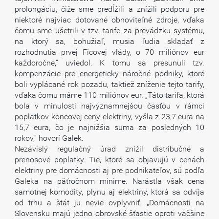
prolongáciu, čiže sme predĺžili a znížili podporu pre
niektoré najviac dotované obnoviteľné zdroje, vďaka
čomu sme ušetrili v tzv. tarife za prevádzku systému,
na ktorý sa, bohužiaľ, musia ľudia skladať z
rozhodnutia prvej Ficovej vlády, o 70 miliónov eur
každoročne,“ uviedol. K tomu sa presunuli tzv.
kompenzácie pre energeticky náročné podniky, ktoré
boli vyplácané rok pozadu, taktiež zníženie tejto tarify,
vďaka čomu máme 110 miliónov eur. „Táto tarifa, ktorá
bola v minulosti najvýznamnejšou časťou v rámci
poplatkov koncovej ceny elektriny, vyšla z 23,7 eura na
15,7 eura, čo je najnižšia suma za posledných 10
rokov,“ hovorí Galek.
Nezávislý regulačný úrad znížil distribučné a
prenosové poplatky. Tie, ktoré sa objavujú v cenách
elektriny pre domácnosti aj pre podnikateľov, sú podľa
Galeka na päťročnom minime. Narástla však cena
samotnej komodity, plynu aj elektriny, ktorá sa odvíja
od trhu a štát ju nevie ovplyvniť. „Domácnosti na
Slovensku majú jedno obrovské šťastie oproti väčšine