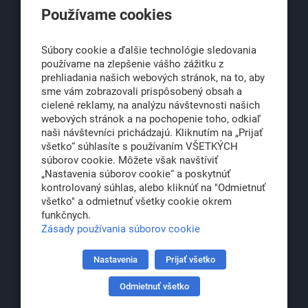
Používame cookies
Obchodná 6
811 06 Bratislava 1
Súbory cookie a ďalšie technológie sledovania
používame na zlepšenie vášho zážitku z
prehliadania našich webových stránok, na to, aby
sme vám zobrazovali prispôsobený obsah a
office@klub500.sk
cielené reklamy, na analýzu návštevnosti našich
+421 2 54 646 464
webových stránok a na pochopenie toho, odkiaľ
naši návštevníci prichádzajú. Kliknutím na „Prijať
www.klub500.sk
všetko“ súhlasíte s používaním VŠETKÝCH
súborov cookie. Môžete však navštíviť
„Nastavenia súborov cookie“ a poskytnúť
kontrolovaný súhlas, alebo kliknúť na "Odmietnuť
Copyright: Klub 500, 2026
všetko" a odmietnuť všetky cookie okrem
Všetky práva vyhradené
funkčnych.
Právna informácia
Zásady používania súborov cookie
Nastavenia
Prijať všetko
Partner:
Odmietnuť všetko