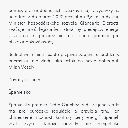
bonusy pre chudobnejších. Očakáva sa, že výdavky na
tieto kroky do marca 2022 presiahnu 8,5 miliardy eur.
Minister hospodárskeho rozvoja Giancarlo Giorgetti
zvažuje novú legislatívu, ktorá by predajcov energií
zaviazala k prispievaniu do fondu pomoci pre
nízkozárobkové osoby.
Jednotliví ministri často prejavia záujem o problémy
priemyslu, ale vláda ako celok sa nevie dohodnúť.
Milan Veselý
Dôvody drahoty
Španielsko
Španielsky premiér Pedro Sánchez tvrdí, že jeho vláda
má pre európske regulácie a pravidlá trhu len
obmedzené možnosti kontroly ceny energií. Španieli
však zvýšili daňové odvody pre energetické