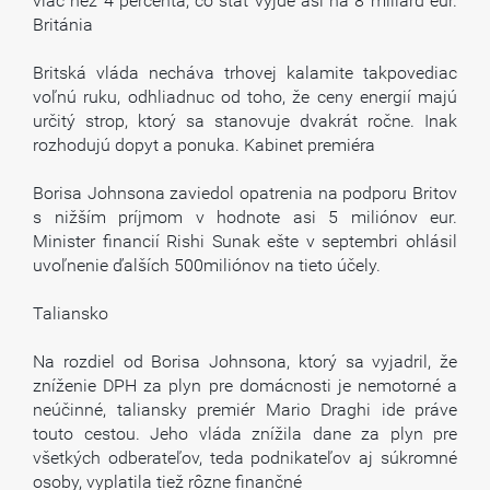
viac než 4 percentá, čo štát vyjde asi na 8 miliárd eur.
Británia
Britská vláda necháva trhovej kalamite takpovediac
voľnú ruku, odhliadnuc od toho, že ceny energií majú
určitý strop, ktorý sa stanovuje dvakrát ročne. Inak
rozhodujú dopyt a ponuka. Kabinet premiéra
Borisa Johnsona zaviedol opatrenia na podporu Britov
s nižším príjmom v hodnote asi 5 miliónov eur.
Minister financií Rishi Sunak ešte v septembri ohlásil
uvoľnenie ďalších 500miliónov na tieto účely.
Taliansko
Na rozdiel od Borisa Johnsona, ktorý sa vyjadril, že
zníženie DPH za plyn pre domácnosti je nemotorné a
neúčinné, taliansky premiér Mario Draghi ide práve
touto cestou. Jeho vláda znížila dane za plyn pre
všetkých odberateľov, teda podnikateľov aj súkromné
osoby, vyplatila tiež rôzne finančné