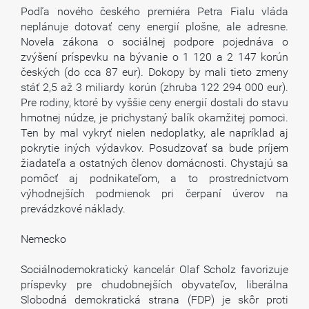
Podľa nového českého premiéra Petra Fialu vláda
neplánuje dotovať ceny energií plošne, ale adresne.
Novela zákona o sociálnej podpore pojednáva o
zvýšení príspevku na bývanie o 1 120 a 2 147 korún
českých (do cca 87 eur). Dokopy by mali tieto zmeny
stáť 2,5 až 3 miliardy korún (zhruba 122 294 000 eur).
Pre rodiny, ktoré by vyššie ceny energií dostali do stavu
hmotnej núdze, je prichystaný balík okamžitej pomoci.
Ten by mal vykryť nielen nedoplatky, ale napríklad aj
pokrytie iných výdavkov. Posudzovať sa bude príjem
žiadateľa a ostatných členov domácnosti. Chystajú sa
pomôcť aj podnikateľom, a to prostredníctvom
výhodnejších podmienok pri čerpaní úverov na
prevádzkové náklady.
Nemecko
Sociálnodemokratický kancelár Olaf Scholz favorizuje
príspevky pre chudobnejších obyvateľov, liberálna
Slobodná demokratická strana (FDP) je skôr proti