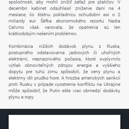
spoločnosti, aby mohli znížiť záťaž pre platičov. V
decembri kabinet odsúhlasil zníženie daní na 4
mesiace, čo štátnu pokladnicu ochudobní asi o 2
miliardy eur. Šéfka ekonomického rezortu Nadia
Calvino však varovala, že opatrenia sú len
krátkodobým riešením problémov.
Kombinácia nižších dodávok plynu z Ruska,
postupného odstavovania jadrových či uhoľných
elektrární, nepriaznivého počasia, ktoré ovplyvnilo
výtlak obnoviteľných zdrojov energie a vyššieho
dopytu pre tuhú zimu spôsobili, že ceny plynu a
elektriny išli prudko hore. A hrozba amerických sankcií
proti Rusku v prípade vyostrenia konfliktu na Ukrajine
môže spôsobiť, že Putin ešte viac obmedzí dodávky
plynu a ropy.
KLUB500