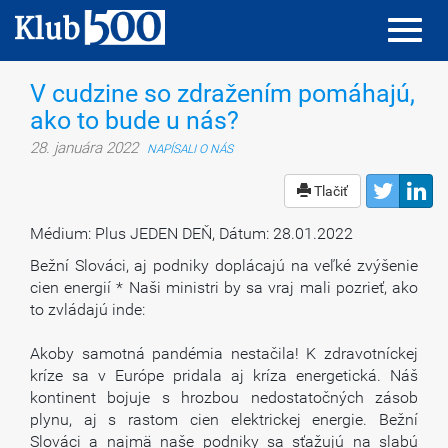
Toggl
Toggl
navig
navig
V cudzine so zdražením pomáhajú,
ako to bude u nás?
28. januára 2022
NAPÍSALI O NÁS
Tlačiť
Médium: Plus JEDEN DEŇ, Dátum: 28.01.2022
Bežní Slováci, aj podniky doplácajú na veľké zvýšenie
cien energií * Naši ministri by sa vraj mali pozrieť, ako
to zvládajú inde:
Akoby samotná pandémia nestačila! K zdravotníckej
kríze sa v Európe pridala aj kríza energetická. Náš
kontinent bojuje s hrozbou nedostatočných zásob
plynu, aj s rastom cien elektrickej energie. Bežní
Slováci a najmä naše podniky sa sťažujú na slabú