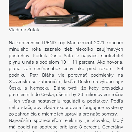
Vladimír Soták
Na konferencii TREND Top Manažment 2021 koncom
minulého roka zaznelo tiež niekoľko zaujímavých
postrehov. Podnik Duslo Šaľa je najväčší spotrebiteľ
plynu u nás s podielom 10 – 11 percent. Ako hovoria,
platia zaň šesťnásobok ceny ako pred rokom. Šéf
podniku Petr Bláha vie porovnať podmienky na
Slovensku so zahraničím, keďže Duslo má výrobu aj v
Česku a Nemecku. Bláha tvrdí, že keby prevádzku
premiestnili do Česka, ušetrili by 20 miliónov eur ročne
– len vďaka nastaveniu regulácií a poplatkov. Podľa
neho stačí, aby vláda skopírovala fungujúce systémy
zo zahraničia a mierne ich upravila pre naše pomery.
Najväčším spotrebiteľom elektriny je Slovalco, ktorý
má podiel na spotrebe približne 8 percent. Generálny