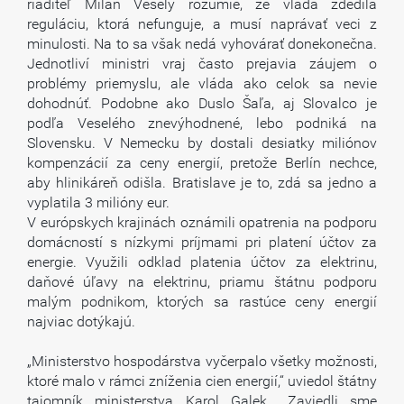
riaditeľ Milan Veselý rozumie, že vláda zdedila
reguláciu, ktorá nefunguje, a musí naprávať veci z
minulosti. Na to sa však nedá vyhovárať donekonečna.
Jednotliví ministri vraj často prejavia záujem o
problémy priemyslu, ale vláda ako celok sa nevie
dohodnúť. Podobne ako Duslo Šaľa, aj Slovalco je
podľa Veselého znevýhodnené, lebo podniká na
Slovensku. V Nemecku by dostali desiatky miliónov
kompenzácií za ceny energií, pretože Berlín nechce,
aby hlinikáreň odišla. Bratislave je to, zdá sa jedno a
vyplatila 3 milióny eur.
V európskych krajinách oznámili opatrenia na podporu
domácností s nízkymi príjmami pri platení účtov za
energie. Využili odklad platenia účtov za elektrinu,
daňové úľavy na elektrinu, priamu štátnu podporu
malým podnikom, ktorých sa rastúce ceny energií
najviac dotýkajú.
„Ministerstvo hospodárstva vyčerpalo všetky možnosti,
ktoré malo v rámci zníženia cien energií,“ uviedol štátny
tajomník ministerstva Karol Galek. „Zaviedli sme