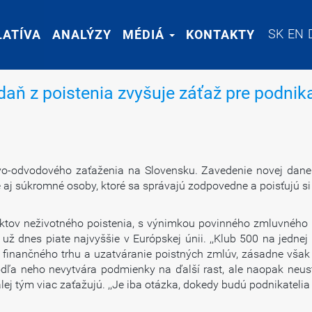
SK
SK
EN
EN
LATÍVA
LATÍVA
ANALÝZY
ANALÝZY
MÉDIÁ
MÉDIÁ
KONTAKTY
KONTAKTY
aň z poistenia zvyšuje záťaž pre podnik
o-odvodového zaťaženia na Slovensku. Zavedenie novej dane z
le aj súkromné osoby, ktoré sa správajú zodpovedne a poisťujú si
tov neživotného poistenia, s výnimkou povinného zmluvného po
ž dnes piate najvyššie v Európskej únii. ,,Klub 500 na jednej s
 finančného trhu a uzatváranie poistných zmlúv, zásadne však
podľa neho nevytvára podmienky na ďalší rast, ale naopak neu
 tým viac zaťažujú. ,,Je iba otázka, dokedy budú podnikatelia s