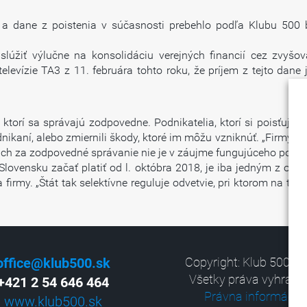
a dane z poistenia v súčasnosti prebehlo podľa Klubu 500 
lúžiť výlučne na konsolidáciu verejných financií cez zvyšova
e televízie TA3 z 11. februára tohto roku, že príjem z tejto da
torí sa správajú zodpovedne. Podnikatelia, ktorí si poisťujú s
ikaní, alebo zmiernili škody, ktoré im môžu vzniknúť. „Firmy si 
ch za zodpovedné správanie nie je v záujme fungujúceho podnika
lovensku začať platiť od l. októbra 2018, je iba jedným z opatr
firmy. „Štát tak selektívne reguluje odvetvie, pri ktorom na to
office@klub500.sk
Copyright: Klub 500, 2
Všetky práva vyhrade
+421 2 54 646 464
Právna informácia
www.klub500.sk