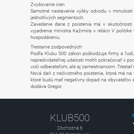
Zvyšovanie cien
Samotné nastavenie výšky odvodu v minulosti 
jednotlivých segmentoch.
Zavedenie dane z poistenia má v skutočnosti s
vyjadrenie ministra Kažimíra v relácii V politik
hospodáreniu.
Trestanie zodpovedných
Podľa Klubu 500 zákon poškodzuje firmy a ľudí, k
nepredvídateľnej udalosti mohli pokračovať v podn
voči odberateľom, ale aj zamestnancom. Trestať i
Nová daň z neživotného poistenia, ktorá má na S
ktoré budú mať negatívny dopad na obyvateľov a 
dodáva Gregor.
KLUB500
Obchodná 6