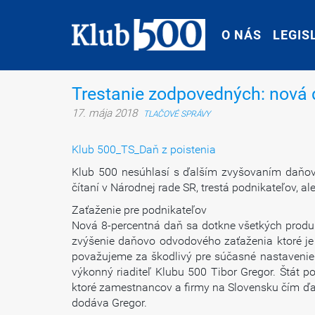
O NÁS
O NÁS
LEGIS
LEGIS
Trestanie zodpovedných: nová d
17. mája 2018
TLAČOVÉ SPRÁVY
Klub 500_TS_Daň z poistenia
Klub 500 nesúhlasí s ďalším zvyšovaním daňov
čítaní v Národnej rade SR, trestá podnikateľov, a
Zaťaženie pre podnikateľov
Nová 8-percentná daň sa dotkne všetkých produk
zvýšenie daňovo odvodového zaťaženia ktoré je u
považujeme za škodlivý pre súčasné nastavenie
výkonný riaditeľ Klubu 500 Tibor Gregor. Štát 
ktoré zamestnancov a firmy na Slovensku čím ďalej
dodáva Gregor.