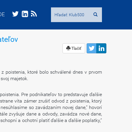
Hľadať:
Hľadať:
DE
DE
ateľov
Tlačiť
 poistenia, ktoré bolo schválené dnes v prvom
 svoj majetok.
istenia. Pre podnikateľov to predstavuje ďalšie
trane víta zámer zrušiť odvod z poistenia, ktorý
 nesúhlasíme so zavádzaním novej dane,“ hovorí
stále zvyšuje dane a odvody, zavádza nové dane,
chopní a ochotní platiť ďalšie a ďalšie poplatky,“