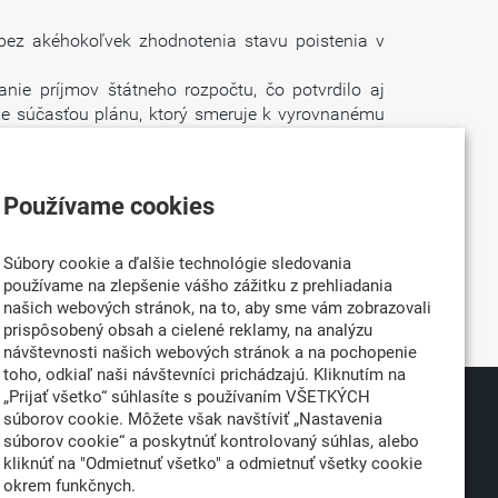
bez akéhokoľvek zhodnotenia stavu poistenia v
nie príjmov štátneho rozpočtu, čo potvrdilo aj
ne je súčasťou plánu, ktorý smeruje k vyrovnanému
voj majetok, to robia najmä pre to, aby v prípade
Používame cookies
tak vedia aj naďalej plniť svoje záväzky napríklad
teľského prostredia,“ vysvetľuje Gregor.
Súbory cookie a ďalšie technológie sledovania
ení, ktoré sú namierené proti poistnému sektoru,
používame na zlepšenie vášho zážitku z prehliadania
 nemá dôvod a vytvára tak nebezpečný precedens,“
našich webových stránok, na to, aby sme vám zobrazovali
prispôsobený obsah a cielené reklamy, na analýzu
návštevnosti našich webových stránok a na pochopenie
toho, odkiaľ naši návštevníci prichádzajú. Kliknutím na
„Prijať všetko“ súhlasíte s používaním VŠETKÝCH
súborov cookie. Môžete však navštíviť „Nastavenia
026
Partner:
súborov cookie“ a poskytnúť kontrolovaný súhlas, alebo
né
kliknúť na "Odmietnuť všetko" a odmietnuť všetky cookie
okrem funkčnych.