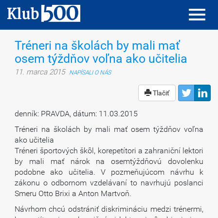
Toggl
Toggl
navig
navig
Tréneri na školách by mali mať
osem týždňov voľna ako učitelia
11. marca 2015
NAPÍSALI O NÁS
Tlačiť
denník: PRAVDA, dátum: 11.03.2015
Tréneri na školách by mali mať osem týždňov voľna
ako učitelia
Tréneri športových škôl, korepetítori a zahraniční lektori
by mali mať nárok na osemtýždňovú dovolenku
podobne ako učitelia. V pozmeňujúcom návrhu k
zákonu o odbornom vzdelávaní to navrhujú poslanci
Smeru Otto Brixi a Anton Martvoň.
Návrhom chcú odstrániť diskrimináciu medzi trénermi,