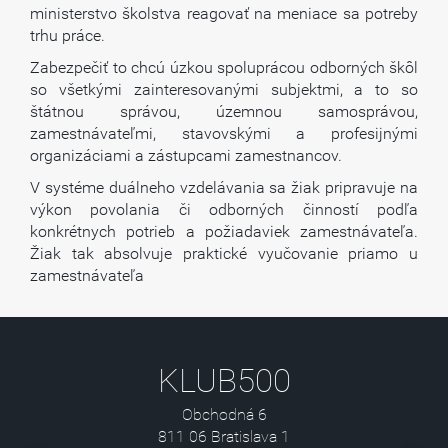
ministerstvo školstva reagovať na meniace sa potreby
trhu práce.
Zabezpečiť to chcú úzkou spoluprácou odborných škôl
so všetkými zainteresovanými subjektmi, a to so
štátnou správou, územnou samosprávou,
zamestnávateľmi, stavovskými a profesijnými
organizáciami a zástupcami zamestnancov.
V systéme duálneho vzdelávania sa žiak pripravuje na
výkon povolania či odborných činností podľa
konkrétnych potrieb a požiadaviek zamestnávateľa.
Žiak tak absolvuje praktické vyučovanie priamo u
zamestnávateľa
KLUB500
Obchodná 6
811 06 Bratislava 1