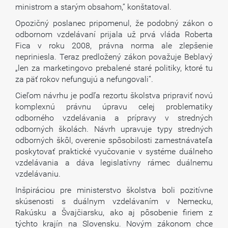
ministrom a starým obsahom,“ konštatoval.
Opozičný poslanec pripomenul, že podobný zákon o
odbornom vzdelávaní prijala už prvá vláda Roberta
Fica v roku 2008, právna norma ale zlepšenie
nepriniesla. Teraz predložený zákon považuje Beblavý
„len za marketingovo prebalené staré politiky, ktoré tu
za päť rokov nefungujú a nefungovali“.
Cieľom návrhu je podľa rezortu školstva pripraviť novú
komplexnú právnu úpravu celej problematiky
odborného vzdelávania a prípravy v stredných
odborných školách. Návrh upravuje typy stredných
odborných škôl, overenie spôsobilosti zamestnávateľa
poskytovať praktické vyučovanie v systéme duálneho
vzdelávania a dáva legislatívny rámec duálnemu
vzdelávaniu.
Inšpiráciou pre ministerstvo školstva boli pozitívne
skúsenosti s duálnym vzdelávaním v Nemecku,
Rakúsku a Švajčiarsku, ako aj pôsobenie firiem z
týchto krajín na Slovensku. Novým zákonom chce