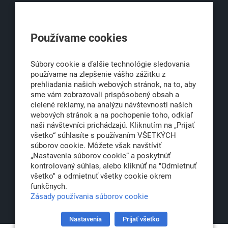
Používame cookies
office@klub500.sk
+421 2 54 646 464
Súbory cookie a ďalšie technológie sledovania
www.klub500.sk
používame na zlepšenie vášho zážitku z
prehliadania našich webových stránok, na to, aby
sme vám zobrazovali prispôsobený obsah a
cielené reklamy, na analýzu návštevnosti našich
Copyright: Klub 500, 2026
webových stránok a na pochopenie toho, odkiaľ
Všetky práva vyhradené
naši návštevníci prichádzajú. Kliknutím na „Prijať
Právna informácia
všetko“ súhlasíte s používaním VŠETKÝCH
súborov cookie. Môžete však navštíviť
„Nastavenia súborov cookie“ a poskytnúť
kontrolovaný súhlas, alebo kliknúť na "Odmietnuť
všetko" a odmietnuť všetky cookie okrem
Partner:
funkčnych.
Zásady používania súborov cookie
Nastavenia
Prijať všetko