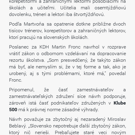
korepetítormi a zahraničnými lektormi pôsobiacimi na
školách a učiteľmi. Učitelia mali osemtýždňovú
dovolenku, tréneri a lektori iba štvortýždňovú.
Podľa Martvoňa sa opatrenie dotkne približne dvoch
tisícov trénerov, korepetítorov a zahraničných lektorov,
ktorí pracujú na slovenských školách.
Poslanec za KDH Martin Fronc navrhol v rozprave
vrátiť zákon o odbornom vzdelávaní na dopracovanie
rezortu školstva. „Som presvedčený, že takýto zákon
má byť, ale nemyslím si, že v tej forme a tak, ako je
urobený, aj s tými problémami, ktoré má,“ povedal
Fronc.
Pripomenul, že časť zamestnávateľov a
zamestnávateľských združení síce návrh podporuje,
zároveň istá časť podnikateľov združených v
Klube
500
má k právnej norme zásadné výhrady.
Návrh považuje za zbytočný aj nezaradený Miroslav
Beblavý. „Slovensko nepotrebuje ďalší zbytočný zákon,
ktorý nič nerieši. Prebaľujete staré veci novým