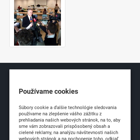
KLUB500
Používame cookies
Obchodná 6
811 06 Bratislava 1
Súbory cookie a ďalšie technológie sledovania
používame na zlepšenie vášho zážitku z
prehliadania našich webových stránok, na to, aby
sme vám zobrazovali prispôsobený obsah a
office@klub500.sk
cielené reklamy, na analýzu návštevnosti našich
+421 2 54 646 464
webových stránok a na pochopenie toho, odkiaľ