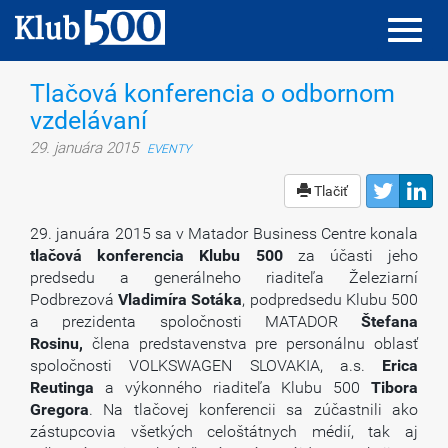
Toggl
Toggl
navig
navig
Tlačová konferencia o odbornom
vzdelávaní
29. januára 2015
EVENTY
Tlačiť
29. januára 2015 sa v Matador Business Centre konala
tlačová konferencia Klubu 500
za účasti jeho
predsedu a generálneho riaditeľa Železiarní
Podbrezová
Vladimíra Sotáka
, podpredsedu Klubu 500
a prezidenta spoločnosti MATADOR
Štefana
Rosinu,
člena predstavenstva pre personálnu oblasť
spoločnosti VOLKSWAGEN SLOVAKIA, a.s.
Erica
Reutinga
a výkonného riaditeľa Klubu 500
Tibora
Gregora
. Na tlačovej konferencii sa zúčastnili ako
zástupcovia všetkých celoštátnych médií, tak aj