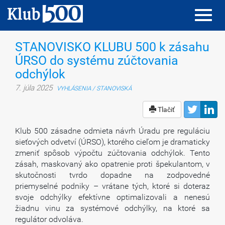
Toggl
Toggl
navig
navig
STANOVISKO KLUBU 500 k zásahu
ÚRSO do systému zúčtovania
odchýlok
7. júla 2025
VYHLÁSENIA / STANOVISKÁ
Tlačiť
Klub 500 zásadne odmieta návrh Úradu pre reguláciu
sieťových odvetví (ÚRSO), ktorého cieľom je dramaticky
zmeniť spôsob výpočtu zúčtovania odchýlok. Tento
zásah, maskovaný ako opatrenie proti špekulantom, v
skutočnosti tvrdo dopadne na zodpovedné
priemyselné podniky – vrátane tých, ktoré si doteraz
svoje odchýlky efektívne optimalizovali a nenesú
žiadnu vinu za systémové odchýlky, na ktoré sa
regulátor odvoláva.