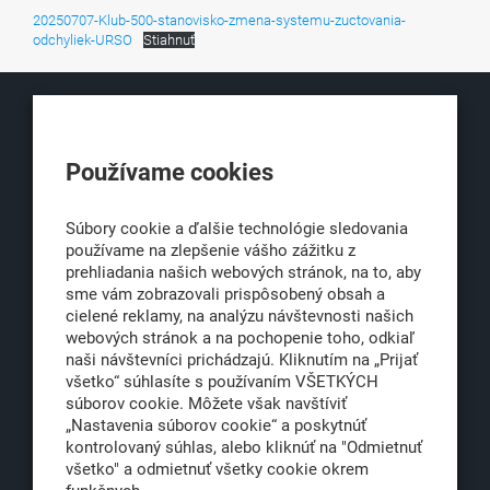
20250707-Klub-500-stanovisko-zmena-systemu-zuctovania-
odchyliek-URSO
Stiahnuť
KLUB500
Používame cookies
Obchodná 6
811 06 Bratislava 1
Súbory cookie a ďalšie technológie sledovania
používame na zlepšenie vášho zážitku z
prehliadania našich webových stránok, na to, aby
sme vám zobrazovali prispôsobený obsah a
office@klub500.sk
cielené reklamy, na analýzu návštevnosti našich
+421 2 54 646 464
webových stránok a na pochopenie toho, odkiaľ
naši návštevníci prichádzajú. Kliknutím na „Prijať
www.klub500.sk
všetko“ súhlasíte s používaním VŠETKÝCH
súborov cookie. Môžete však navštíviť
„Nastavenia súborov cookie“ a poskytnúť
kontrolovaný súhlas, alebo kliknúť na "Odmietnuť
Copyright: Klub 500, 2026
všetko" a odmietnuť všetky cookie okrem
Všetky práva vyhradené