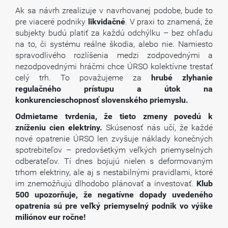
Ak sa návrh zrealizuje v navrhovanej podobe, bude to
pre viaceré podniky
likvidačné
. V praxi to znamená, že
subjekty budú platiť za každú odchýlku – bez ohľadu
na to, či systému reálne škodia, alebo nie. Namiesto
spravodlivého rozlíšenia medzi zodpovednými a
nezodpovednými hráčmi chce ÚRSO kolektívne trestať
celý trh. To považujeme za
hrubé zlyhanie
regulačného prístupu a útok na
konkurencieschopnosť slovenského priemyslu.
Odmietame tvrdenia, že tieto zmeny povedú k
zníženiu cien elektriny.
Skúsenosť nás učí, že každé
nové opatrenie ÚRSO len zvyšuje náklady konečných
spotrebiteľov – predovšetkým veľkých priemyselných
odberateľov. Tí dnes bojujú nielen s deformovaným
trhom elektriny, ale aj s nestabilnými pravidlami, ktoré
im znemožňujú dlhodobo plánovať a investovať.
Klub
500 upozorňuje, že negatívne dopady uvedeného
opatrenia sú pre veľký priemyselný podnik vo výške
miliónov eur ročne!