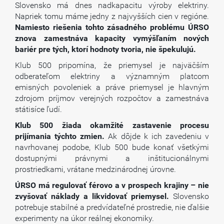
Slovensko má dnes nadkapacitu výroby elektriny.
Napriek tomu máme jedny z najvyšších cien v regióne.
Namiesto riešenia tohto zásadného problému ÚRSO
znova zamestnáva kapacity vymýšľaním nových
bariér pre tých, ktorí hodnoty tvoria, nie špekulujú.
Klub 500 pripomína, že priemysel je najväčším
odberateľom elektriny a významným platcom
emisných povoleniek a práve priemysel je hlavným
zdrojom príjmov verejných rozpočtov a zamestnáva
státisíce ľudí.
Klub 500 žiada okamžité zastavenie procesu
prijímania týchto zmien.
Ak dôjde k ich zavedeniu v
navrhovanej podobe, Klub 500 bude konať všetkými
dostupnými právnymi a inštitucionálnymi
prostriedkami, vrátane medzinárodnej úrovne.
ÚRSO má regulovať férovo a v prospech krajiny – nie
zvyšovať náklady a likvidovať priemysel.
Slovensko
potrebuje stabilné a predvídateľné prostredie, nie ďalšie
experimenty na úkor reálnej ekonomiky.