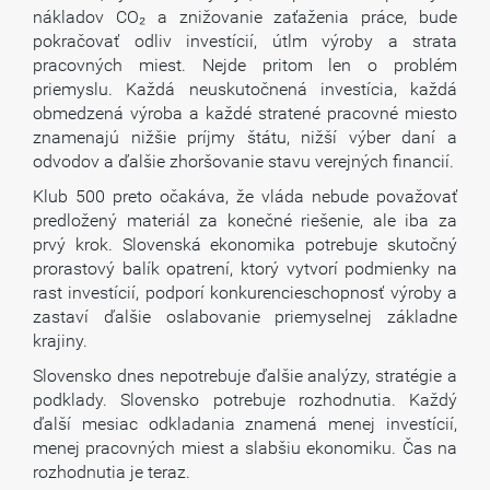
nákladov CO₂ a znižovanie zaťaženia práce, bude
pokračovať odliv investícií, útlm výroby a strata
pracovných miest. Nejde pritom len o problém
priemyslu. Každá neuskutočnená investícia, každá
obmedzená výroba a každé stratené pracovné miesto
znamenajú nižšie príjmy štátu, nižší výber daní a
odvodov a ďalšie zhoršovanie stavu verejných financií.
Klub 500 preto očakáva, že vláda nebude považovať
predložený materiál za konečné riešenie, ale iba za
prvý krok. Slovenská ekonomika potrebuje skutočný
prorastový balík opatrení, ktorý vytvorí podmienky na
rast investícií, podporí konkurencieschopnosť výroby a
zastaví ďalšie oslabovanie priemyselnej základne
krajiny.
Slovensko dnes nepotrebuje ďalšie analýzy, stratégie a
podklady. Slovensko potrebuje rozhodnutia. Každý
ďalší mesiac odkladania znamená menej investícií,
menej pracovných miest a slabšiu ekonomiku. Čas na
rozhodnutia je teraz.