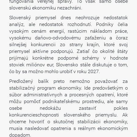
fungovania verejnej správy. To však samo osebe
slovenskú ekonomiku nezachráni.
Slovenský priemysel dnes neohrozuje nedostatok
analýz, ale nedostatok rozhodnutí. Podniky čelia
vysokým cenám energií, rastúcim nákladom práce,
vysokému daňovo-odvodovému zaťaženiu a čoraz
silnejšej konkurencii zo strany krajín, ktoré svoj
priemysel aktívne podporujú. Zatiaľ čo okolité štáty
prijímajú konkrétne podporné schémy v hodnote
stoviek miliónov eur, Slovensko stále diskutuje o tom,
čo by sa možno mohlo urobiť v roku 2027.
Predložený balík preto nemožno považovať za
stabilizačný program ekonomiky. Ide predovšetkým o
súbor administratívnych a procesných opatrení, ktoré
môžu pomôcť podnikateľskému prostrediu, ale samy
osebe nedokážu zastaviť pokles
konkurencieschopnosti slovenského priemyslu. Ak
chceme hovoriť o skutočnej stabilizácii ekonomiky,
musia nasledovať opatrenia s reálnym ekonomickým
dopadom.