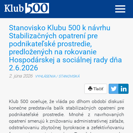
Toggl
Toggl
navig
navig
Stanovisko Klubu 500 k návrhu
Stabilizačných opatrení pre
podnikateľské prostredie,
predložených na rokovanie
Hospodárskej a sociálnej rady dňa
2.6.2026
2. júna 2026
VYHLÁSENIA / STANOVISKÁ
Tlačiť
Klub 500 oceňuje, že vláda po dlhom období diskusií
konečne predstavila balík stabilizačných opatrení pre
podnikateľské prostredie. Mnohé z navrhovaných
opatrení smerujú k znižovaniu administratívnej záťaže,
odstraňovaniu zbytočnej byrokracie a zefektívňovaniu