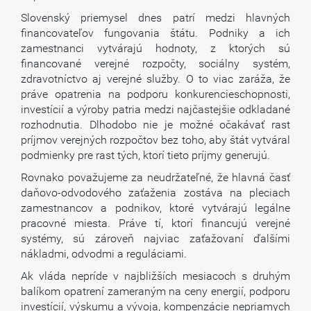
Slovenský priemysel dnes patrí medzi hlavných
financovateľov fungovania štátu. Podniky a ich
zamestnanci vytvárajú hodnoty, z ktorých sú
financované verejné rozpočty, sociálny systém,
zdravotníctvo aj verejné služby. O to viac zaráža, že
práve opatrenia na podporu konkurencieschopnosti,
investícií a výroby patria medzi najčastejšie odkladané
rozhodnutia. Dlhodobo nie je možné očakávať rast
príjmov verejných rozpočtov bez toho, aby štát vytváral
podmienky pre rast tých, ktorí tieto príjmy generujú.
Rovnako považujeme za neudržateľné, že hlavná časť
daňovo-odvodového zaťaženia zostáva na pleciach
zamestnancov a podnikov, ktoré vytvárajú legálne
pracovné miesta. Práve tí, ktorí financujú verejné
systémy, sú zároveň najviac zaťažovaní ďalšími
nákladmi, odvodmi a reguláciami.
Ak vláda nepríde v najbližších mesiacoch s druhým
balíkom opatrení zameraným na ceny energií, podporu
investícií, výskumu a vývoja, kompenzácie nepriamych