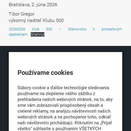
Bratislava, 2. júna 2026
Tibor Gregor
výkonný riaditeľ Klubu 500
20260206 Klub 500 – Stanovisko k prorastovým
opatreniam
Stiahnuť
KLUB500
Používame cookies
Obchodná 6
811 06 Bratislava 1
Súbory cookie a ďalšie technológie sledovania
používame na zlepšenie vášho zážitku z
prehliadania našich webových stránok, na to, aby
sme vám zobrazovali prispôsobený obsah a
office@klub500.sk
cielené reklamy, na analýzu návštevnosti našich
+421 2 54 646 464
webových stránok a na pochopenie toho, odkiaľ
naši návštevníci prichádzajú. Kliknutím na „Prijať
www.klub500.sk
všetko“ súhlasíte s používaním VŠETKÝCH