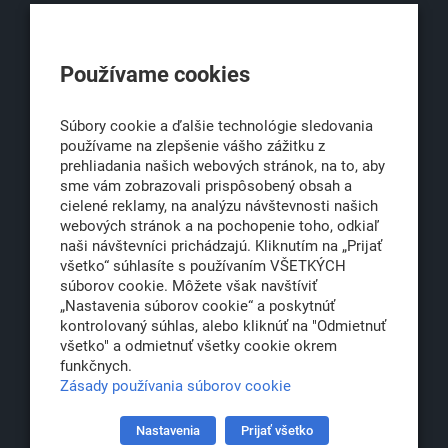
KLUB500
Používame cookies
Obchodná 6
811 06 Bratislava 1
Súbory cookie a ďalšie technológie sledovania
používame na zlepšenie vášho zážitku z
prehliadania našich webových stránok, na to, aby
sme vám zobrazovali prispôsobený obsah a
office@klub500.sk
cielené reklamy, na analýzu návštevnosti našich
+421 2 54 646 464
webových stránok a na pochopenie toho, odkiaľ
naši návštevníci prichádzajú. Kliknutím na „Prijať
www.klub500.sk
všetko“ súhlasíte s používaním VŠETKÝCH
súborov cookie. Môžete však navštíviť
„Nastavenia súborov cookie“ a poskytnúť
kontrolovaný súhlas, alebo kliknúť na "Odmietnuť
Copyright: Klub 500, 2026
všetko" a odmietnuť všetky cookie okrem
Všetky práva vyhradené
funkčnych.
Právna informácia
Zásady používania súborov cookie
Nastavenia
Prijať všetko