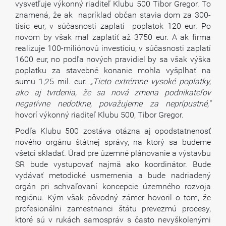
vysvetľuje výkonný riaditeľ Klubu 500 Tibor Gregor. To
znamená, že ak napríklad občan stavia dom za 300-
tisíc eur, v súčasnosti zaplatí poplatok 120 eur. Po
novom by však mal zaplatiť až 3750 eur. A ak firma
realizuje 100-miliónovú investíciu, v súčasnosti zaplatí
1600 eur, no podľa nových pravidiel by sa však výška
poplatku za stavebné konanie mohla vyšplhať na
sumu 1,25 mil. eur.
„Tieto extrémne vysoké poplatky,
ako aj tvrdenia, že sa nová zmena podnikateľov
negatívne nedotkne, považujeme za neprípustné,“
hovorí výkonný riaditeľ Klubu 500, Tibor Gregor.
Podľa Klubu 500 zostáva otázna aj opodstatnenosť
nového orgánu štátnej správy, na ktorý sa budeme
všetci skladať. Úrad pre územné plánovanie a výstavbu
SR bude vystupovať najmä ako koordinátor. Bude
vydávať metodické usmernenia a bude nadriadený
orgán pri schvaľovaní koncepcie územného rozvoja
regiónu. Kým však pôvodný zámer hovoril o tom, že
profesionálni zamestnanci štátu prevezmú procesy,
ktoré sú v rukách samospráv s často nevyškolenými