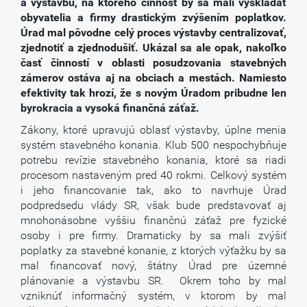
a výstavbu, na ktorého činnosť by sa mali vyskladať
obyvatelia a firmy drastickým zvýšením poplatkov.
Úrad mal pôvodne celý proces výstavby centralizovať,
zjednotiť a zjednodušiť. Ukázal sa ale opak, nakoľko
časť činností v oblasti posudzovania stavebných
zámerov ostáva aj na obciach a mestách. Namiesto
efektivity tak hrozí, že s novým Úradom pribudne len
byrokracia a vysoká finančná záťaž.
Zákony, ktoré upravujú oblasť výstavby, úplne menia
systém stavebného konania. Klub 500 nespochybňuje
potrebu revízie stavebného konania, ktoré sa riadi
procesom nastaveným pred 40 rokmi. Celkový systém
i jeho financovanie tak, ako to navrhuje Úrad
podpredsedu vlády SR, však bude predstavovať
aj
mnohonásobne vyššiu finančnú záťaž
pre fyzické
osoby i pre firmy. Dramaticky by sa mali zvýšiť
poplatky za stavebné konanie, z ktorých výťažku by sa
mal financovať nový, štátny Úrad pre územné
plánovanie a výstavbu SR. Okrem toho by mal
vzniknúť informačný systém, v ktorom by mal