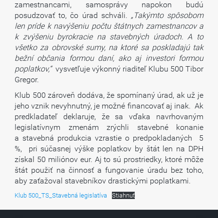
zamestnancami, samosprávy napokon budú
posudzovať to, čo úrad schváli.
„Takýmto spôsobom
len príde k navýšeniu počtu štátnych zamestnancov a
k zvýšeniu byrokracie na stavebných úradoch. A to
všetko za obrovské sumy, na ktoré sa poskladajú tak
bežní občania formou daní, ako aj investori formou
poplatkov,“
vysvetľuje výkonný riaditeľ Klubu 500 Tibor
Gregor.
Klub 500 zároveň dodáva, že spomínaný úrad, ak už je
jeho vznik nevyhnutný, je možné financovať aj inak. Ak
predkladateľ deklaruje, že sa vďaka navrhovaným
legislatívnym zmenám zrýchli stavebné konanie
a stavebná produkcia vzrastie o predpokladaných 5
%, pri súčasnej výške poplatkov by štát len na DPH
získal 50 miliónov eur. Aj to sú prostriedky, ktoré môže
štát použiť na činnosť a fungovanie úradu bez toho,
aby zaťažoval stavebníkov drastickými poplatkami.
Klub 500_TS_Stavebná legislatíva
Stiahnuť