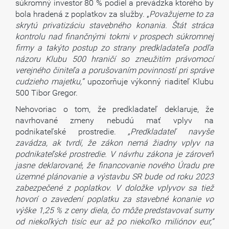
súkromný investor 80 % podiel a prevádzka ktorého by
bola hradená z poplatkov za služby. „
Považujeme to za
skrytú privatizáciu stavebného konania. Štát stráca
kontrolu nad finančnými tokmi v prospech súkromnej
firmy a takýto postup zo strany predkladateľa podľa
názoru Klubu 500 hraničí so zneužitím právomocí
verejného činiteľa a porušovaním povinností pri správe
cudzieho majetku,“
upozorňuje výkonný riaditeľ Klubu
500 Tibor Gregor.
Nehovoriac o tom, že predkladateľ deklaruje, že
navrhované zmeny nebudú mať vplyv na
podnikateľské prostredie.
„Predkladateľ navyše
zavádza, ak tvrdí, že zákon nemá žiadny vplyv na
podnikateľské prostredie. V návrhu zákona je zároveň
jasne deklarované, že financovanie nového Úradu pre
územné plánovanie a výstavbu SR bude od roku 2023
zabezpečené z poplatkov. V doložke vplyvov sa tiež
hovorí o zavedení poplatku za stavebné konanie vo
výške 1,25 % z ceny diela, čo môže predstavovať sumy
od niekoľkých tisíc eur až po niekoľko miliónov eur,“