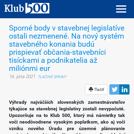
Toggl
Toggl
navig
navig
Sporné body v stavebnej legislatíve
ostali nezmenené. Na nový systém
stavebného konania budú
prispievať občania-stavebníci
tisíckami a podnikatelia až
miliónmi eur
16. júna 2021
TLAČOVÉ SPRÁVY
Tlačiť
Výhrady najväčších slovenských zamestnávateľov
týkajúce sa stavebnej legislatívy zostali nevypočuté.
Upozorňuje na to Klub 500, ktorý má námietky tak
voči neodôvodnene vysokým poplatkom, ako aj voči
vzniku nového Úradu
pre územné plánovanie