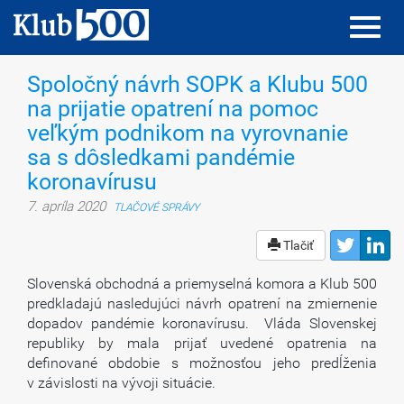
Toggl
Toggl
navig
navig
Spoločný návrh SOPK a Klubu 500
na prijatie opatrení na pomoc
veľkým podnikom na vyrovnanie
sa s dôsledkami pandémie
koronavírusu
7. apríla 2020
TLAČOVÉ SPRÁVY
Tlačiť
Slovenská obchodná a priemyselná komora a Klub 500
predkladajú nasledujúci návrh opatrení na zmiernenie
dopadov pandémie koronavírusu. Vláda Slovenskej
republiky by mala prijať uvedené opatrenia na
definované obdobie s možnosťou jeho predĺženia
v závislosti na vývoji situácie.