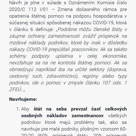
Návrh je plne v súlade s Oznámením Komisie číslo
2020/C 112 I/01 – Zmena dočasného rámca pre
opatrenia štátnej pomoci na podporu hospodárstva v
súčasnej situácii spôsobenej nákazou COVID-19, ktorá
v článku 6 definuje:
„Podobne môžu členské štáty v
záujme ochrany zamestnanosti zvážiť príspevok na
mzdové náklady podnikov, ktoré by inak v dôsledku
nákazy COVID-19 prepúšťali pracovníkov. Ak sa takéto
schémy podpory uplatnia v celej ekonomike,
nevzťahuje sa na ne kontrola štátnej pomoci. Ak sa
obmedzujú napríklad iba na určité sektory (doprava,
cestovný ruch, zdravotníctvo), regióny alebo typy
podnikov, ide o pomoc v zmysle článku 107 ods. 1
ZFEÚ. „
Navrhujeme:
Aby
štát na seba prevzal časť celkových
osobných nákladov zamestnancov
všetkých
podnikov ktoré majú problémy tak, ako sa
navrhuje pre malé podniky, plošným vzorcom 60-
20-20 (60% príspevok štátu, 20% príspevok