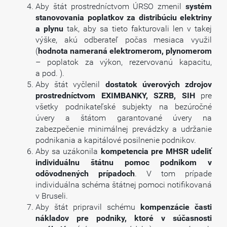
Aby štát prostredníctvom ÚRSO zmenil
systém
stanovovania poplatkov za distribúciu elektriny
a plynu
tak, aby sa tieto fakturovali len v takej
výške, akú odberateľ počas mesiaca využil
(
hodnota nameraná elektromerom, plynomerom
– poplatok za výkon, rezervovanú kapacitu,
a pod. ).
Aby štát vyčlenil
dostatok úverových zdrojov
prostredníctvom EXIMBANKY, SZRB, SIH
pre
všetky podnikateľské subjekty na bezúročné
úvery a štátom garantované úvery na
zabezpečenie minimálnej prevádzky a udržanie
podnikania a kapitálové posilnenie podnikov.
Aby sa uzákonila
kompetencia pre MHSR udeliť
individuálnu štátnu pomoc podnikom v
odôvodnených prípadoch
. V tom prípade
individuálna schéma štátnej pomoci notifikovaná
v Bruseli.
Aby štát pripravil schému
kompenzácie časti
nákladov pre podniky, ktoré v súčasnosti