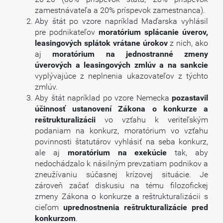
zamestnávateľa a 20% príspevok zamestnanca).
Aby štát po vzore napríklad Maďarska vyhlásil
pre podnikateľov
moratórium splácanie úverov,
leasingových splátok vrátane úrokov
z nich, ako
aj
moratórium na jednostranné zmeny
úverových a leasingových zmlúv a na sankcie
vyplývajúce z neplnenia ukazovateľov z týchto
zmlúv.
Aby štát napríklad po vzore Nemecka
pozastavil
účinnosť ustanovení Zákona o konkurze a
reštrukturalizácii
vo vzťahu k veriteľským
podaniam na konkurz, moratórium vo vzťahu
povinnosti štatutárov vyhlásiť na seba konkurz,
ale aj
moratórium na exekúcie
tak, aby
nedochádzalo k násilným prevzatiam podnikov a
zneužívaniu súčasnej krízovej situácie. Je
zároveň začať diskusiu na tému filozofickej
zmeny Zákona o konkurze a reštrukturalizácii s
cieľom
uprednostnenia reštrukturalizácie pred
konkurzom
.