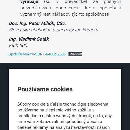
vyrábajú
(sú v prevádzke) za prísnych
prevádzkových podmienok., ktoré spôsobujú
významný rast nákladov týchto spoločností.
Doc. Ing. Peter Mihók, CSc.
Slovenská obchodná a priemyselná komora
Ing. Vladimír Soták
Klub 500
Spoločný-návrh-SOPK-a-Klubu-500
Stiahnuť
KLUB500
Používame cookies
Obchodná 6
811 06 Bratislava 1
Súbory cookie a ďalšie technológie sledovania
používame na zlepšenie vášho zážitku z
prehliadania našich webových stránok, na to, aby
sme vám zobrazovali prispôsobený obsah a
office@klub500.sk
cielené reklamy, na analýzu návštevnosti našich