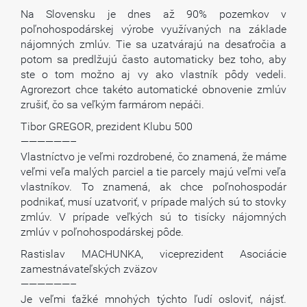
Na Slovensku je dnes až 90% pozemkov v
poľnohospodárskej výrobe využívaných na základe
nájomných zmlúv. Tie sa uzatvárajú na desaťročia a
potom sa predlžujú často automaticky bez toho, aby
ste o tom možno aj vy ako vlastník pôdy vedeli.
Agrorezort chce takéto automatické obnovenie zmlúv
zrušiť, čo sa veľkým farmárom nepáči.
Tibor GREGOR, prezident Klubu 500
——————–
Vlastníctvo je veľmi rozdrobené, čo znamená, že máme
veľmi veľa malých parciel a tie parcely majú veľmi veľa
vlastníkov. To znamená, ak chce poľnohospodár
podnikať, musí uzatvoriť, v prípade malých sú to stovky
zmlúv. V prípade veľkých sú to tisícky nájomných
zmlúv v poľnohospodárskej pôde.
Rastislav MACHUNKA, viceprezident Asociácie
zamestnávateľských zväzov
——————–
Je veľmi ťažké mnohých týchto ľudí osloviť, nájsť.