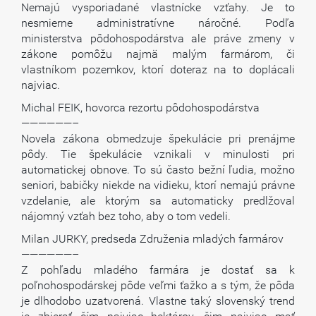
Nemajú vysporiadané vlastnícke vzťahy. Je to
nesmierne administratívne náročné. Podľa
ministerstva pôdohospodárstva ale práve zmeny v
zákone pomôžu najmä malým farmárom, či
vlastníkom pozemkov, ktorí doteraz na to doplácali
najviac.
Michal FEIK, hovorca rezortu pôdohospodárstva
——————–
Novela zákona obmedzuje špekulácie pri prenájme
pôdy. Tie špekulácie vznikali v minulosti pri
automatickej obnove. To sú často bežní ľudia, možno
seniori, babičky niekde na vidieku, ktorí nemajú právne
vzdelanie, ale ktorým sa automaticky predlžoval
nájomný vzťah bez toho, aby o tom vedeli.
Milan JURKY, predseda Združenia mladých farmárov
——————–
Z pohľadu mladého farmára je dostať sa k
poľnohospodárskej pôde veľmi ťažko a s tým, že pôda
je dlhodobo uzatvorená. Vlastne taký slovenský trend