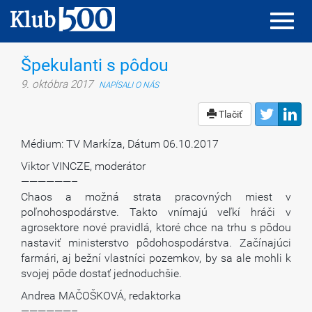
Toggl
Toggl
navig
navig
Špekulanti s pôdou
9. októbra 2017
NAPÍSALI O NÁS
Tlačiť
Médium: TV Markíza, Dátum 06.10.2017
Viktor VINCZE, moderátor
——————–
Chaos a možná strata pracovných miest v
poľnohospodárstve. Takto vnímajú veľkí hráči v
agrosektore nové pravidlá, ktoré chce na trhu s pôdou
nastaviť ministerstvo pôdohospodárstva. Začínajúci
farmári, aj bežní vlastníci pozemkov, by sa ale mohli k
svojej pôde dostať jednoduchšie.
Andrea MAČOŠKOVÁ, redaktorka
——————–