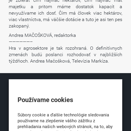
je zbierať čím najviac hektárov, čim najviac mať
majetku a pritom máme dostatok kapacít a
nevyužívame ich dosť. Čím má človek viac hektárov,
viac vlastníctva, má väčšie dotácie a tuto je asi ten pes
zakopaný.
Andrea MAČOŠKOVÁ, redaktorka
——————–
Hra v agrosektore je tak rozohraná. O definitívnych
zmenách budú poslanci rozhodovať v najbližších
týždňoch. Andrea Mačošková, Televízia Markíza.
KLUB500
Používame cookies
Obchodná 6
811 06 Bratislava 1
Súbory cookie a ďalšie technológie sledovania
používame na zlepšenie vášho zážitku z
prehliadania našich webových stránok, na to, aby