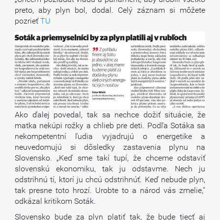
preto, aby plyn bol, dodal. Celý záznam si môžete
pozrieť
TU
Ako ďalej povedal, tak sa nechce dožiť situácie, že
matka nekúpi rožky a chlieb pre deti. Podľa Sotáka sa
nekompetentní ľudia vyjadrujú o energetike a
neuvedomujú si dôsledky zastavenia plynu na
Slovensko. „Keď sme takí tupí, že chceme odstaviť
slovenskú ekonomiku, tak ju odstavme. Nech ju
odstrihnú tí, ktorí ju chcú odstrihnúť. Keď nebude plyn,
tak presne toto hrozí. Urobte to a národ vás zmelie,“
odkázal kritikom Soták.
Slovensko bude za plyn platiť tak, že bude tiecť aj