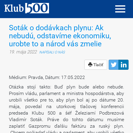
Toggl
Toggl
navig
navig
Soták o dodávkach plynu: Ak
nebudú, odstavíme ekonomiku,
urobte to a národ vás zmelie
19. mája 2022
NAPÍSALI O NÁS
Tlačiť
Médium: Pravda, Dátum: 17.05.2022
Otázka stojí takto: Buď plyn bude alebo nebude.
Prosím vládu, parlament a ministra hospodárstva, aby
urobili všetko pre to, aby plyn bol aj po dátume 20.
mája, povedal na utorkovej tlačovej konferencii
predseda Klubu 500 a šéf Železiarní Podbrezová
Vladimír Soták. Práve do tohto dátumu musíme
zaplatiť Gazpromu ďalšiu faktúru za ruský plyn.
„Chcem požiadať vládu a parlament, aby urobili všetko