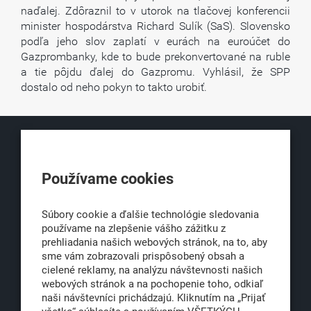
naďalej. Zdôraznil to v utorok na tlačovej konferencii
minister hospodárstva Richard Sulík (SaS). Slovensko
podľa jeho slov zaplatí v eurách na euroúčet do
Gazprombanky, kde to bude prekonvertované na ruble
a tie pôjdu ďalej do Gazpromu. Vyhlásil, že SPP
dostalo od neho pokyn to takto urobiť.
KLUB500
Používame cookies
Obchodná 6
811 06 Bratislava 1
Súbory cookie a ďalšie technológie sledovania
používame na zlepšenie vášho zážitku z
prehliadania našich webových stránok, na to, aby
sme vám zobrazovali prispôsobený obsah a
office@klub500.sk
cielené reklamy, na analýzu návštevnosti našich
+421 2 54 646 464
webových stránok a na pochopenie toho, odkiaľ
naši návštevníci prichádzajú. Kliknutím na „Prijať
www.klub500.sk