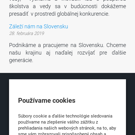
školstva a vedy sa v budúcnosti dokážeme
presadiť v prostredí globálnej konkurencie.
Záleží nám na Slovensku
28. februára 2019
Podnikáme a pracujeme na Slovensku. Chceme
našu krajinu aj naďalej rozvíjať pre ďalšie
generácie.
KLUB500
Používame cookies
Obchodná 6
811 06 Bratislava 1
Súbory cookie a ďalšie technológie sledovania
používame na zlepšenie vášho zážitku z
prehliadania našich webových stránok, na to, aby
sme vám zobrazovali prispôsobený obsah a