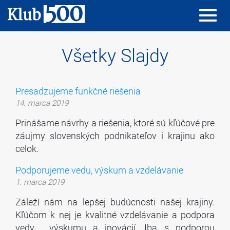
Toggl
Toggl
navig
navig
Všetky Slajdy
Presadzujeme funkčné riešenia
14. marca 2019
Prinášame návrhy a riešenia, ktoré sú kľúčové pre
záujmy slovenských podnikateľov i krajinu ako
celok.
Podporujeme vedu, výskum a vzdelávanie
1. marca 2019
Záleží nám na lepšej budúcnosti našej krajiny.
Kľúčom k nej je kvalitné vzdelávanie a podpora
vedy, výskumu a inovácií. Iba s podporou