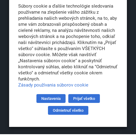
Súbory cookie a ďalšie technológie sledovania
používame na zlepšenie vášho zážitku z
prehliadania našich webových stránok, na to, aby
sme vám zobrazovali prispôsobený obsah a
office@klub500.sk
cielené reklamy, na analýzu návštevnosti našich
+421 2 54 646 464
webových stránok a na pochopenie toho, odkiaľ
www.klub500.sk
naši návštevníci prichádzajú. Kliknutím na „Prijať
všetko“ súhlasíte s používaním VŠETKÝCH
súborov cookie. Môžete však navštíviť
„Nastavenia súborov cookie“ a poskytnúť
Copyright: Klub 500, 2026
kontrolovaný súhlas, alebo kliknúť na "Odmietnuť
všetko" a odmietnuť všetky cookie okrem
Všetky práva vyhradené
funkčnych.
Právna informácia
Zásady používania súborov cookie
Nastavenia
Prijať všetko
Partner:
Odmietnuť všetko