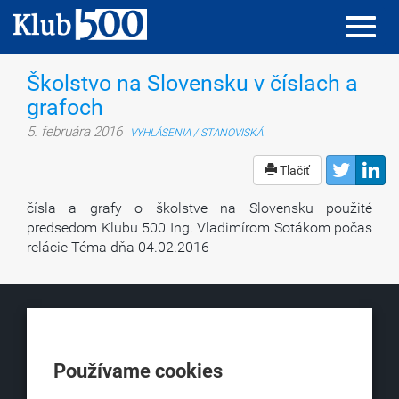
Toggl
Toggl
navig
navig
Školstvo na Slovensku v číslach a
grafoch
5. februára 2016
VYHLÁSENIA / STANOVISKÁ
Tlačiť
čísla a grafy o školstve na Slovensku použité
predsedom Klubu 500 Ing. Vladimírom Sotákom počas
relácie Téma dňa 04.02.2016
KLUB500
Používame cookies
Obchodná 6
811 06 Bratislava 1