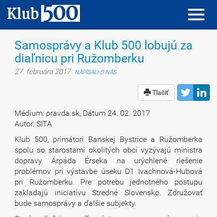
Toggl
Toggl
navig
navig
Samosprávy a Klub 500 lobujú za
diaľnicu pri Ružomberku
27. februára 2017
NAPÍSALI O NÁS
Tlačiť
Médium: pravda.sk, Dátum 24. 02. 2017
Autor: SITA
Klub 500, primátori Banskej Bystrice a Ružomberka
spolu so starostami okolitých obcí vyzývajú ministra
dopravy Árpáda Érseka na urýchlené riešenie
problémov pri výstavbe úseku D1 Ivachnová-Hubová
pri Ružomberku. Pre potrebu jednotného postupu
zakladajú iniciatívu Stredné Slovensko. Združovať
bude samosprávy a ďalšie subjekty.