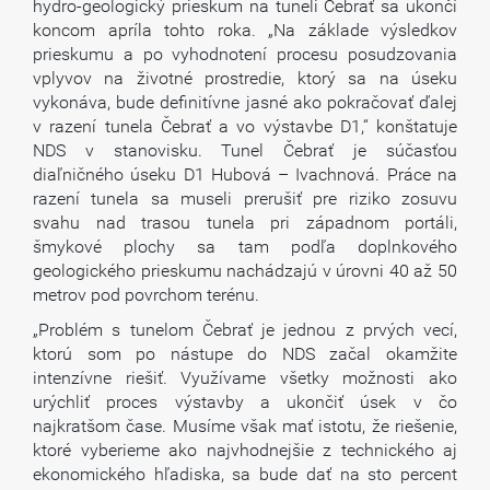
hydro-geologický prieskum na tuneli Čebrať sa ukončí
koncom apríla tohto roka. „Na základe výsledkov
prieskumu a po vyhodnotení procesu posudzovania
vplyvov na životné prostredie, ktorý sa na úseku
vykonáva, bude definitívne jasné ako pokračovať ďalej
v razení tunela Čebrať a vo výstavbe D1,“ konštatuje
NDS v stanovisku. Tunel Čebrať je súčasťou
diaľničného úseku D1 Hubová – Ivachnová. Práce na
razení tunela sa museli prerušiť pre riziko zosuvu
svahu nad trasou tunela pri západnom portáli,
šmykové plochy sa tam podľa doplnkového
geologického prieskumu nachádzajú v úrovni 40 až 50
metrov pod povrchom terénu.
„Problém s tunelom Čebrať je jednou z prvých vecí,
ktorú som po nástupe do NDS začal okamžite
intenzívne riešiť. Využívame všetky možnosti ako
urýchliť proces výstavby a ukončiť úsek v čo
najkratšom čase. Musíme však mať istotu, že riešenie,
ktoré vyberieme ako najvhodnejšie z technického aj
ekonomického hľadiska, sa bude dať na sto percent