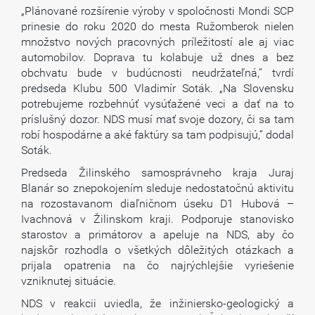
„Plánované rozšírenie výroby v spoločnosti Mondi SCP
prinesie do roku 2020 do mesta Ružomberok nielen
množstvo nových pracovných príležitostí ale aj viac
automobilov. Doprava tu kolabuje už dnes a bez
obchvatu bude v budúcnosti neudržateľná,“ tvrdí
predseda Klubu 500 Vladimír Soták. „Na Slovensku
potrebujeme rozbehnúť vysúťažené veci a dať na to
príslušný dozor. NDS musí mať svoje dozory, či sa tam
robí hospodárne a aké faktúry sa tam podpisujú,“ dodal
Soták.
Predseda Žilinského samosprávneho kraja Juraj
Blanár so znepokojením sleduje nedostatočnú aktivitu
na rozostavanom diaľničnom úseku D1 Hubová –
Ivachnová v Žilinskom kraji. Podporuje stanovisko
starostov a primátorov a apeluje na NDS, aby čo
najskôr rozhodla o všetkých dôležitých otázkach a
prijala opatrenia na čo najrýchlejšie vyriešenie
vzniknutej situácie.
NDS v reakcii uviedla, že inžiniersko-geologický a