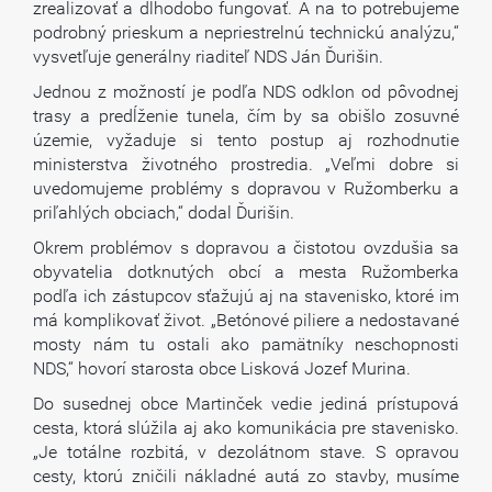
zrealizovať a dlhodobo fungovať. A na to potrebujeme
podrobný prieskum a nepriestrelnú technickú analýzu,“
vysvetľuje generálny riaditeľ NDS Ján Ďurišin.
Jednou z možností je podľa NDS odklon od pôvodnej
trasy a predĺženie tunela, čím by sa obišlo zosuvné
územie, vyžaduje si tento postup aj rozhodnutie
ministerstva životného prostredia. „Veľmi dobre si
uvedomujeme problémy s dopravou v Ružomberku a
priľahlých obciach,“ dodal Ďurišin.
Okrem problémov s dopravou a čistotou ovzdušia sa
obyvatelia dotknutých obcí a mesta Ružomberka
podľa ich zástupcov sťažujú aj na stavenisko, ktoré im
má komplikovať život. „Betónové piliere a nedostavané
mosty nám tu ostali ako pamätníky neschopnosti
NDS,“ hovorí starosta obce Lisková Jozef Murina.
Do susednej obce Martinček vedie jediná prístupová
cesta, ktorá slúžila aj ako komunikácia pre stavenisko.
„Je totálne rozbitá, v dezolátnom stave. S opravou
cesty, ktorú zničili nákladné autá zo stavby, musíme