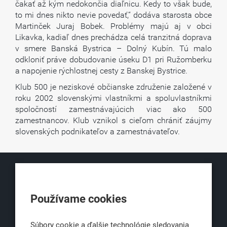
čakať až kým nedokončia diaľnicu. Kedy to však bude,
to mi dnes nikto nevie povedať,“ dodáva starosta obce
Martinček Juraj Bobek. Problémy majú aj v obci
Likavka, kadiaľ dnes prechádza celá tranzitná doprava
v smere Banská Bystrica – Dolný Kubín. Tú malo
odkloniť práve dobudovanie úseku D1 pri Ružomberku
a napojenie rýchlostnej cesty z Banskej Bystrice.
Klub 500 je neziskové občianske združenie založené v
roku 2002 slovenskými vlastníkmi a spoluvlastníkmi
spoločností zamestnávajúcich viac ako 500
zamestnancov. Klub vznikol s cieľom chrániť záujmy
slovenských podnikateľov a zamestnávateľov.
KLUB500
Používame cookies
Obchodná 6
811 06 Bratislava 1
Súbory cookie a ďalšie technológie sledovania