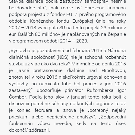
Stavba diaľnice podľa zástupcov samospráv nesmie
bezdôvodne stáť, inak môže byť ohrozená finančná
podpora projektu z fondov EÚ. Z prvého programového
obdobia Kohézneho fondu Európskej únie na roky
2007 – 2013 vyčerpala SR na tento projekt 23 miliónov
eur. Ďalších 80 miliónov je naplánovaných na čerpanie
v programovom období 2014 – 2020.
„Výstavba je pozastavená od februára 2015 a Národná
diaľničná spoločnosť (NDS) nie je schopná rozbehnúť
stavbu už viac ako dva roky? Minimálne od apríla 2015
je jasné pretrasovanie diaľnice nad Hrboltovou,
zhotoviteľ v roku 2016 niekoľkokrát urgoval obnovenie
výstavby, no namiesto toho bol proces v júni 2016
zastavený,“ upozorňuje primátor Ružomberka Igor
Čombor. Podľa jeho slov v januári tohto roka boli k
dispozícii potrebné súhlasy dotknutých orgánov, teraz
je koniec februára a znova je „potrebný nejaký
prieskum alebo nepriestrelné analýzy“. „Zodpovední
funkcionári vôbec nevedia, kedy sa tento úsek
dokončí,“ zdôraznil.