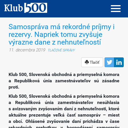
Toggl
Toggl
navig
navig
Samospráva má rekordné príjmy i
rezervy. Napriek tomu zvyšuje
výrazne dane z nehnuteľností
11. decembra 2019
TLAČOVÉ SPRÁVY
Tlačiť
Klub 500, Slovenská obchodná a priemyselná komora
a Republiková únia zamestnávateľov sú zásadne
proti.
Klub 500, Slovenská obchodná a priemyselná komora
a Republiková únia zamestnávateľov nesúhlasia
s avizovaným zvyšovaním daní z nehnuteľnosti, ktoré
aktuálne prezentuje veľká časť samospráv – miest
a obcí. Ohlásené zvyšovanie daní prichádza v čase
rekordných prebytkov v hospodárení samospráv