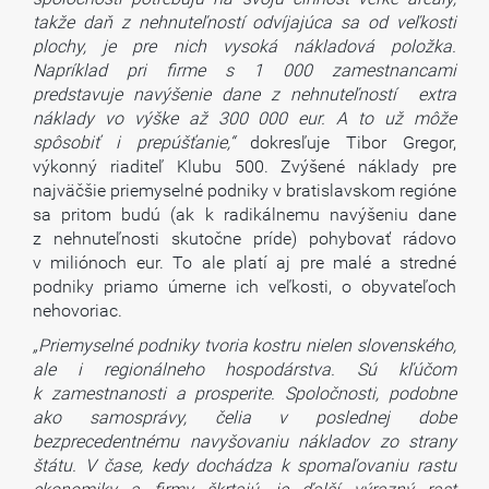
takže daň z nehnuteľností odvíjajúca sa od veľkosti
plochy, je pre nich vysoká nákladová položka.
Napríklad pri firme s 1 000 zamestnancami
predstavuje navýšenie dane z nehnuteľností extra
náklady vo výške až 300 000 eur. A to už môže
spôsobiť i prepúšťanie,“
dokresľuje Tibor Gregor,
výkonný riaditeľ Klubu 500. Zvýšené náklady pre
najväčšie priemyselné podniky v bratislavskom regióne
sa pritom budú (ak k radikálnemu navýšeniu dane
z nehnuteľnosti skutočne príde) pohybovať rádovo
v miliónoch eur. To ale platí aj pre malé a stredné
podniky priamo úmerne ich veľkosti, o obyvateľoch
nehovoriac.
„Priemyselné podniky tvoria kostru nielen slovenského,
ale i regionálneho hospodárstva. Sú kľúčom
k zamestnanosti a prosperite. Spoločnosti, podobne
ako samosprávy, čelia v poslednej dobe
bezprecedentnému navyšovaniu nákladov zo strany
štátu. V čase, kedy dochádza k spomaľovaniu rastu