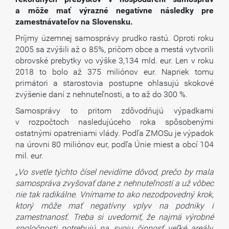
a môže mať výrazné negatívne následky pre
zamestnávateľov na Slovensku.
Príjmy územnej samosprávy prudko rastú. Oproti roku
2005 sa zvýšili až o 85%, pričom obce a mestá vytvorili
obrovské prebytky vo výške 3,134 mld. eur. Len v roku
2018 to bolo až 375 miliónov eur. Napriek tomu
primátori a starostovia postupne ohlasujú skokové
zvýšenie daní z nehnuteľnosti, a to až do 300 %.
Samosprávy to pritom zdôvodňujú výpadkami
v rozpočtoch nasledujúceho roka spôsobenými
ostatnými opatreniami vlády. Podľa ZMOSu je výpadok
na úrovni 80 miliónov eur, podľa Únie miest a obcí 104
mil. eur.
„Vo svetle týchto čísel nevidíme dôvod, prečo by mala
samospráva zvyšovať dane z nehnuteľností a už vôbec
nie tak radikálne. Vnímame to ako nezodpovedný krok,
ktorý môže mať negatívny vplyv na podniky i
zamestnanosť. Treba si uvedomiť, že najmä výrobné
spoločnosti potrebujú na svoju činnosť veľké areály,