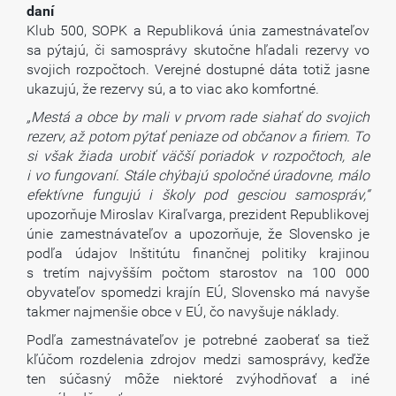
daní
Klub 500, SOPK a Republiková únia zamestnávateľov
sa pýtajú, či samosprávy skutočne hľadali rezervy vo
svojich rozpočtoch. Verejné dostupné dáta totiž jasne
ukazujú, že rezervy sú, a to viac ako komfortné.
„Mestá a obce by mali v prvom rade siahať do svojich
rezerv, až potom pýtať peniaze od občanov a firiem. To
si však žiada urobiť väčší poriadok v rozpočtoch, ale
i vo fungovaní. Stále chýbajú spoločné úradovne, málo
efektívne fungujú i školy pod gesciou samospráv,“
upozorňuje Miroslav Kiraľvarga, prezident Republikovej
únie zamestnávateľov a upozorňuje, že Slovensko je
podľa údajov Inštitútu finančnej politiky krajinou
s tretím najvyšším počtom starostov na 100 000
obyvateľov spomedzi krajín EÚ, Slovensko má navyše
takmer najmenšie obce v EÚ, čo navyšuje náklady.
Podľa zamestnávateľov je potrebné zaoberať sa tiež
kľúčom rozdelenia zdrojov medzi samosprávy, keďže
ten súčasný môže niektoré zvýhodňovať a iné