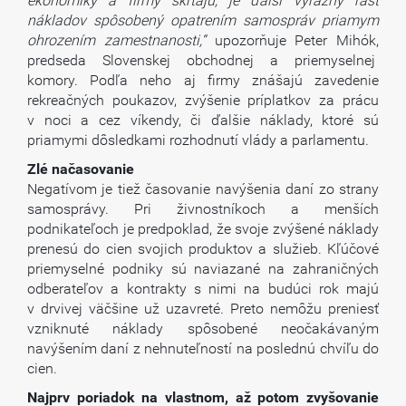
ekonomiky a firmy škrtajú, je ďalší výrazný rast
nákladov spôsobený opatrením samospráv priamym
ohrozením zamestnanosti,“
upozorňuje Peter Mihók,
predseda Slovenskej obchodnej a priemyselnej
komory. Podľa neho aj firmy znášajú zavedenie
rekreačných poukazov, zvýšenie príplatkov za prácu
v noci a cez víkendy, či ďalšie náklady, ktoré sú
priamymi dôsledkami rozhodnutí vlády a parlamentu.
Zlé načasovanie
Negatívom je tiež časovanie navýšenia daní zo strany
samosprávy. Pri živnostníkoch a menších
podnikateľoch je predpoklad, že svoje zvýšené náklady
prenesú do cien svojich produktov a služieb. Kľúčové
priemyselné podniky sú naviazané na zahraničných
odberateľov a kontrakty s nimi na budúci rok majú
v drvivej väčšine už uzavreté. Preto nemôžu preniesť
vzniknuté náklady spôsobené neočakávaným
navýšením daní z nehnuteľností na poslednú chvíľu do
cien.
Najprv poriadok na vlastnom, až potom zvyšovanie