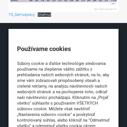
TS_Samospravy
Stiahnuť
KLUB500
Používame cookies
Obchodná 6
811 06 Bratislava 1
Súbory cookie a ďalšie technológie sledovania
používame na zlepšenie vášho zážitku z
prehliadania našich webových stránok, na to, aby
sme vám zobrazovali prispôsobený obsah a
office@klub500.sk
cielené reklamy, na analýzu návštevnosti našich
+421 2 54 646 464
webových stránok a na pochopenie toho, odkiaľ
naši návštevníci prichádzajú. Kliknutím na „Prijať
www.klub500.sk
všetko“ súhlasíte s používaním VŠETKÝCH
súborov cookie. Môžete však navštíviť
„Nastavenia súborov cookie“ a poskytnúť
kontrolovaný súhlas, alebo kliknúť na "Odmietnuť
Copyright: Klub 500, 2026
všetko" a odmietnuť všetky cookie okrem