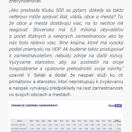
znevýhodňovať.
„Ako predseda Klubu 500 sa pýtam, dokedy sa takto
neférovo môže správať štát, vláda, obce a mestá? To,
že obce a mestá dostávajú viac, na to nechce nik
reagovať. Slovensko má 5,5 milióna obyvateľov
a počet štátnych a verejných zamestnancov ako by
nás bolo rádovo viac. Sme krajina, ktoré má vysoký
podiel priemyslu na HDP. Ak budeme takto pristupovať
k zamestnávateľom, nebudú zdroje na ďalší rozvoj.
Vyzývame starostov, aby sa sústredili na svoje
hospodárenie a opätovne prehodnotili svoje návrhy,“
uzavrel V. Soták a dodal že naopak slúži ku cti
primátorov a starostov, ktorí nepristupujú k zvyšovaniu
a naopak vytvárajú predpoklady na rast zamestnanosti
vo svojich obciach a mestách.