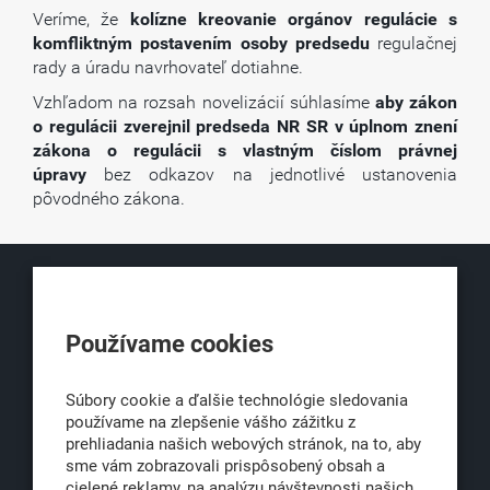
Veríme, že
kolízne kreovanie orgánov regulácie s
komfliktným postavením osoby predsedu
regulačnej
rady a úradu navrhovateľ dotiahne.
Vzhľadom na rozsah novelizácií súhlasíme
aby zákon
o regulácii zverejnil predseda NR SR v úplnom znení
zákona o regulácii s vlastným číslom právnej
úpravy
bez odkazov na jednotlivé ustanovenia
pôvodného zákona.
KLUB500
Používame cookies
Obchodná 6
811 06 Bratislava 1
Súbory cookie a ďalšie technológie sledovania
používame na zlepšenie vášho zážitku z
prehliadania našich webových stránok, na to, aby
sme vám zobrazovali prispôsobený obsah a
office@klub500.sk
cielené reklamy, na analýzu návštevnosti našich