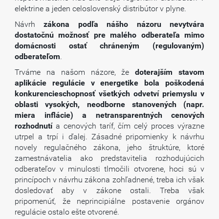
elektrine a jeden celoslovenský distribútor v plyne.
Návrh
zákona podľa nášho názoru nevytvára
dostatočnú možnosť pre malého odberateľa mimo
domácnosti ostať chráneným (regulovaným)
odberateľom
.
Trváme na našom názore, že
doterajším stavom
aplikácie regulácie v energetike bola poškodená
konkurencieschopnosť všetkých odvetví priemyslu v
oblasti vysokých, neodborne stanovených (napr.
miera inflácie) a netransparentných cenových
rozhodnutí
a cenových taríf, čím celý proces výrazne
utrpel a trpí i ďalej. Zásadné pripomienky k návrhu
novely regulačného zákona, jeho štruktúre, ktoré
zamestnávatelia ako predstavitelia rozhodujúcich
odberateľov v minulosti tlmočili otvorene, hoci sú v
princípoch v návrhu zákona zohľadnené, treba ich však
dosledovať aby v zákone ostali. Treba však
pripomenúť, že neprincipiálne postavenie orgánov
regulácie ostalo ešte otvorené.