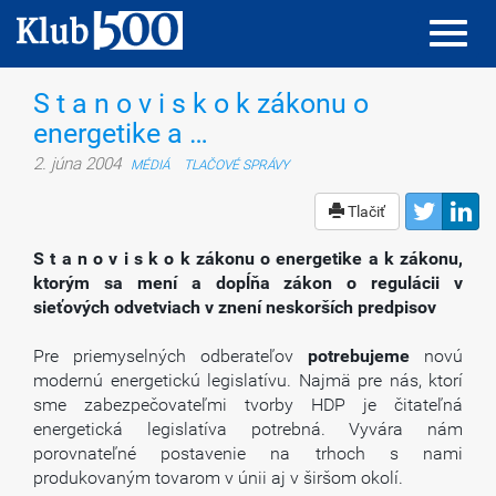
Toggl
Toggl
navig
navig
S t a n o v i s k o k zákonu o
energetike a …
2. júna 2004
MÉDIÁ
TLAČOVÉ SPRÁVY
Tlačiť
S t a n o v i s k o k zákonu o energetike a k zákonu,
ktorým sa mení a dopĺňa zákon o regulácii v
sieťových odvetviach v znení neskorších predpisov
Pre priemyselných odberateľov
potrebujeme
novú
modernú energetickú legislatívu. Najmä pre nás, ktorí
sme zabezpečovateľmi tvorby HDP je čitateľná
energetická legislatíva potrebná. Vyvára nám
porovnateľné postavenie na trhoch s nami
produkovaným tovarom v únii aj v širšom okolí.