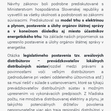
Návrhy zákonov boli podrobne prediskutované s
Ministerstvom hospodárstva Slovenskej republiky a
vysvetlili sa všetky okolnosti a podrobnosti so zákonmi
súvisiacimi. Prediskutoval sa
model trhu s elektrinou
a plynom, postavenie a úlohy orgánov štátnej správy
a v konečnom dôsledku aj miesto účastníkov
energetického trhu
. Na základe našich pripomienok sa
upresnilo postavenie a úlohy orgánov štátnej správy v
energetike.
Otázka
legislatívneho postavenia tzv. areálových
distribútorov – prevádzkovateľov lokálnych
distribučných sústav
(rozdiel medzi právami a
povinnosťami voči veľkým distribútorom a
zjednodušenie pri vedení oddeleného účtovníctva atď.)
sa musí riešiť v súlade s ustanoveniami, ktoré sa týkajú
prevádzkovateľov distribučných sústav s možným
upresnením vo vykonávacích predpisoch. Z hľadiska
počtu, nie množstva distribuovanej elektriny a plynu, je
takýchto potenciálnych držiteľov povolenia
neporovnateľne viac ako traja regionálni distribútori v