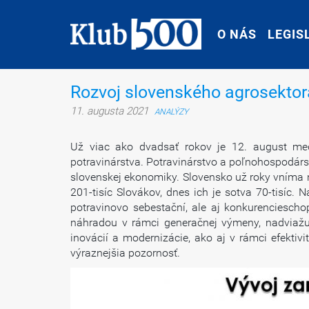
O NÁS
O NÁS
LEGIS
LEGIS
Rozvoj slovenského agrosektora
11. augusta 2021
ANALÝZY
Už viac ako dvadsať rokov je 12. august me
potravinárstva. Potravinárstvo a poľnohospodárst
slovenskej ekonomiky. Slovensko už roky vníma n
201-tisíc Slovákov, dnes ich je sotva 70-tisíc
potravinovo sebestační, ale aj konkurenciescho
náhradou v rámci generačnej výmeny, nadviažu
inovácií a modernizácie, ako aj v rámci efektiv
výraznejšia pozornosť.