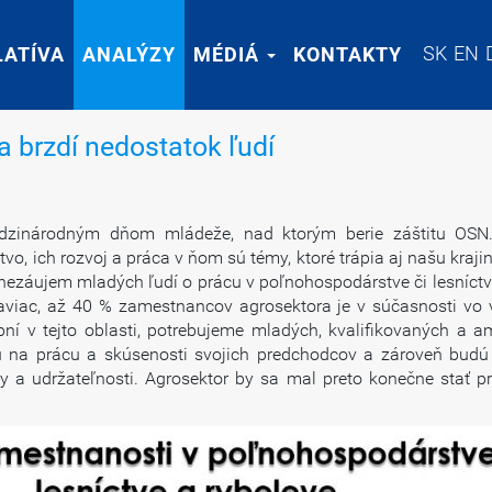
SK
SK
EN
EN
LATÍVA
LATÍVA
ANALÝZY
ANALÝZY
MÉDIÁ
MÉDIÁ
KONTAKTY
KONTAKTY
 brzdí nedostatok ľudí
dzinárodným dňom mládeže, nad ktorým berie záštitu OSN.
vo, ich rozvoj a práca v ňom sú témy, ktoré trápia aj našu kraji
ezáujem mladých ľudí o prácu v poľnohospodárstve či lesníctve
. Naviac, až 40 % zamestnancov agrosektora je v súčasnosti vo
pní v tejto oblasti, potrebujeme mladých, kvalifikovaných a 
 na prácu a skúsenosti svojich predchodcov a zároveň budú s
ity a udržateľnosti. Agrosektor by sa mal preto konečne stať