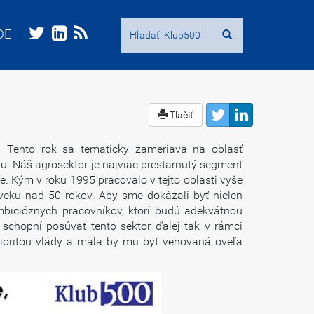
Hľadať:
Hľadať:
DE
DE
Tlačiť
 Tento rok sa tematicky zameriava na oblasť
nu. Náš agrosektor je najviac prestarnutý segment
. Kým v roku 1995 pracovalo v tejto oblasti vyše
 veku nad 50 rokov. Aby sme dokázali byť nielen
ambicióznych pracovníkov, ktorí budú adekvátnou
chopní posúvať tento sektor ďalej tak v rámci
 prioritou vlády a mala by mu byť venovaná oveľa