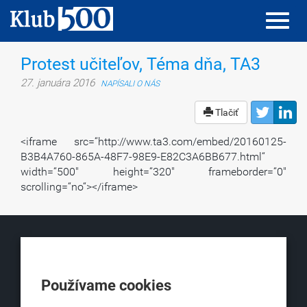
Toggl
Toggl
navig
navig
Protest učiteľov, Téma dňa, TA3
27. januára 2016
NAPÍSALI O NÁS
Tlačiť
<iframe src=“http://www.ta3.com/embed/20160125-
B3B4A760-865A-48F7-98E9-E82C3A6BB677.html“
width=“500″ height=“320″ frameborder=“0″
scrolling=“no“></iframe>
KLUB500
Obchodná 6
Používame cookies
811 06 Bratislava 1