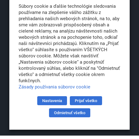
Súbory cookie a ďalšie technológie sledovania
používame na zlepšenie vášho zážitku z
prehliadania našich webových stránok, na to, aby
office@klub500.sk
sme vám zobrazovali prispôsobený obsah a
cielené reklamy, na analýzu návštevnosti našich
+421 2 54 646 464
webových stránok a na pochopenie toho, odkiaľ
www.klub500.sk
naši návštevníci prichádzajú. Kliknutím na „Prijať
všetko“ súhlasíte s používaním VŠETKÝCH
súborov cookie. Môžete však navštíviť
„Nastavenia súborov cookie“ a poskytnúť
Copyright: Klub 500, 2026
kontrolovaný súhlas, alebo kliknúť na "Odmietnuť
Všetky práva vyhradené
všetko" a odmietnuť všetky cookie okrem
funkčnych.
Právna informácia
Zásady používania súborov cookie
Nastavenia
Prijať všetko
Partner:
Odmietnuť všetko