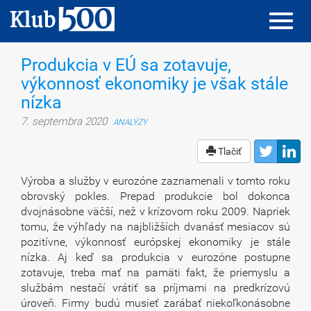
Toggl
Toggl
navig
navig
Produkcia v EÚ sa zotavuje,
výkonnosť ekonomiky je však stále
nízka
7. septembra 2020
ANALÝZY
Tlačiť
Výroba a služby v eurozóne zaznamenali v tomto roku
obrovský pokles. Prepad produkcie bol dokonca
dvojnásobne väčší, než v krízovom roku 2009. Napriek
tomu, že výhľady na najbližších dvanásť mesiacov sú
pozitívne, výkonnosť európskej ekonomiky je stále
nízka. Aj keď sa produkcia v eurozóne postupne
zotavuje, treba mať na pamäti fakt, že priemyslu a
službám nestačí vrátiť sa príjmami na predkrízovú
úroveň. Firmy budú musieť zarábať niekoľkonásobne