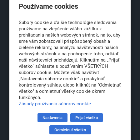
Používame cookies
Obchodná 6
811 06 Bratislava 1
Súbory cookie a ďalšie technológie sledovania
používame na zlepšenie vášho zážitku z
prehliadania našich webových stránok, na to, aby
sme vám zobrazovali prispôsobený obsah a
office@klub500.sk
cielené reklamy, na analýzu návštevnosti našich
+421 2 54 646 464
webových stránok a na pochopenie toho, odkiaľ
naši návštevníci prichádzajú. Kliknutím na „Prijať
www.klub500.sk
všetko“ súhlasíte s používaním VŠETKÝCH
súborov cookie. Môžete však navštíviť
„Nastavenia súborov cookie“ a poskytnúť
kontrolovaný súhlas, alebo kliknúť na "Odmietnuť
Copyright: Klub 500, 2026
všetko" a odmietnuť všetky cookie okrem
Všetky práva vyhradené
funkčnych.
Právna informácia
Zásady používania súborov cookie
Nastavenia
Prijať všetko
Partner:
Odmietnuť všetko