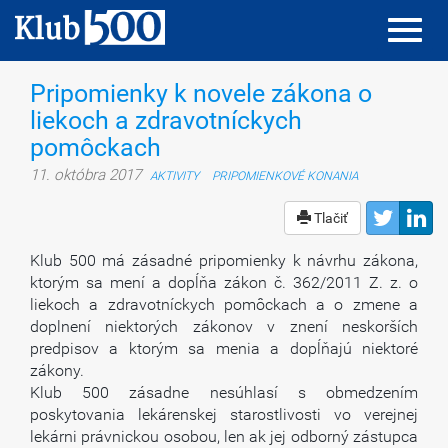
Toggl
Toggl
navig
navig
Pripomienky k novele zákona o
liekoch a zdravotníckych
pomôckach
11. októbra 2017
AKTIVITY
PRIPOMIENKOVÉ KONANIA
Tlačiť
Klub 500 má zásadné pripomienky k návrhu zákona,
ktorým sa mení a dopĺňa zákon č. 362/2011 Z. z. o
liekoch a zdravotníckych pomôckach a o zmene a
doplnení niektorých zákonov v znení neskorších
predpisov a ktorým sa menia a dopĺňajú niektoré
zákony.
Klub 500 zásadne nesúhlasí s obmedzením
poskytovania lekárenskej starostlivosti vo verejnej
lekárni právnickou osobou, len ak jej odborný zástupca