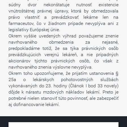
súdny dvor nekonštatuje nutnosť existencie
vnútroštátnej právnej úpravy, ktorá by obmedzovala
právo vlastniť a prevádzkovať lekárne len na
farmaceutov, čo v žiadnom prípade nevyplýva ani z
legislatívy Európskej únie.
Okrem vyššie uvedených výhrad považujeme znenie
navrhovaného obmedzenia za nejasné,
predpokladáme totiž, že sa týka právnických osôb
prevádzkujúcich verejnú lekáreň, a nie prípadných
akcionárov týchto právnických osôb, čo však z
navrhovaného znenia výslovne nevyplýva.
Okrem toho upozorňujeme, že prijatím ustanovenia §
25a o lekárskych pohotovostných službách
vykonávaných do 23. hodiny (Článok I bod 33 novely)
dôjde k nárastu mzdových nákladov lekární. Preto je
potrebné nielen stanoviť túto povinnosť, ale zabezpečiť
aj dofinancovanie lekární.