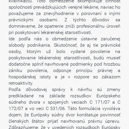
kvalifikáciu. Toto obmedzenie skomplikuje činnosť
spoločností prevádzkujúcich verejné lekárne, naviac ho
považujeme za znevýhodnenie v porovnaní s inými
právnickými osobami. Z týchto dôvodov sa
domnievame, že opatrenie zníži profesionálnu úroveň
pri poskytovaní lekárenskej starostlivosti.
Ide podľa nás o obmedzenie ústavne zaručenej
slobody podnikania. Skutočnosť, že aj tie právnické
osoby, ktorým už bolo vydané povolenie na
poskytovanie lekárenskej starostlivosti, budú musieť
dodatočne splniť navrhované podmienky pod hrozbou
zániku povolenia, odporuje princípu právnej a
hospodárskej istoty a je v rozpore so zákazom
retroaktivity.
Podľa dôvodovej správy k návrhu sú zmeny
predkladané na základe rozsudkov Európskeho
súdneho dvora v spojených veciach C 171/07 a C
172/07 a vo veci C 531/06. Táto formulácia vyvoláva
dojem, že Európsky súdny dvor konštatuje povinnosť
členských štátov prijať navrhovanú právnu úpravu.
Zdôrazňujeme, že v uvedených rozsudkoch Európsky