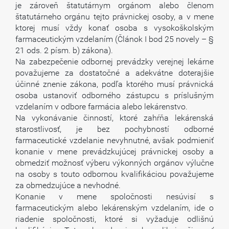
je zároveň štatutárnym orgánom alebo členom
štatutárneho orgánu tejto právnickej osoby, a v mene
ktorej musí vždy konať osoba s vysokoškolským
farmaceutickým vzdelaním (Článok I bod 25 novely – §
21 ods. 2 písm. b) zákona).
Na zabezpečenie odbornej prevádzky verejnej lekárne
považujeme za dostatočné a adekvátne doterajšie
účinné znenie zákona, podľa ktorého musí právnická
osoba ustanoviť odborného zástupcu s príslušným
vzdelaním v odbore farmácia alebo lekárenstvo.
Na vykonávanie činností, ktoré zahŕňa lekárenská
starostlivosť, je bez pochybností odborné
farmaceutické vzdelanie nevyhnutné, avšak podmieniť
konanie v mene prevádzkujúcej právnickej osoby a
obmedziť možnosť výberu výkonných orgánov výlučne
na osoby s touto odbornou kvalifikáciou považujeme
za obmedzujúce a nevhodné.
Konanie v mene spoločnosti nesúvisí s
farmaceutickým alebo lekárenským vzdelaním, ide o
riadenie spoločnosti, ktoré si vyžaduje odlišnú