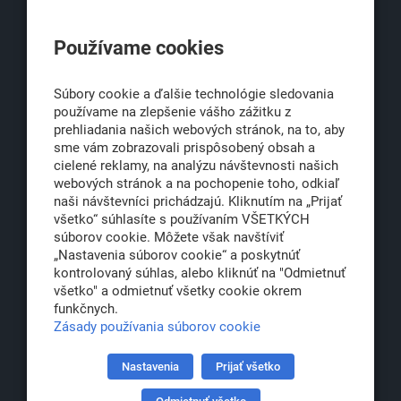
KLUB500
Používame cookies
Obchodná 6
811 06 Bratislava 1
Súbory cookie a ďalšie technológie sledovania
používame na zlepšenie vášho zážitku z
prehliadania našich webových stránok, na to, aby
sme vám zobrazovali prispôsobený obsah a
office@klub500.sk
cielené reklamy, na analýzu návštevnosti našich
+421 2 54 646 464
webových stránok a na pochopenie toho, odkiaľ
naši návštevníci prichádzajú. Kliknutím na „Prijať
www.klub500.sk
všetko“ súhlasíte s používaním VŠETKÝCH
súborov cookie. Môžete však navštíviť
„Nastavenia súborov cookie“ a poskytnúť
kontrolovaný súhlas, alebo kliknúť na "Odmietnuť
Copyright: Klub 500, 2026
všetko" a odmietnuť všetky cookie okrem
Všetky práva vyhradené
funkčnych.
Právna informácia
Zásady používania súborov cookie
Nastavenia
Prijať všetko
Partner: