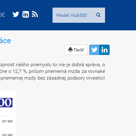
Hľadať:
Hľadať:
DE
DE
ráce
Tlačiť
opnosť nášho priemyslu to nie je dobrá správa, o
očne o 12,7 %, pričom priemerná mzda za rovnaké
 priemernej mzdy bez zásadnej podpory investícií