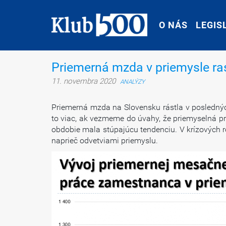
O NÁS
O NÁS
LEGIS
LEGIS
Priemerná mzda v priemysle rast
11. novembra 2020
ANALÝZY
Priemerná mzda na Slovensku rástla v posledných
to viac, ak vezmeme do úvahy, že priemyselná p
obdobie mala stúpajúcu tendenciu. V krízových r
naprieč odvetviami priemyslu.