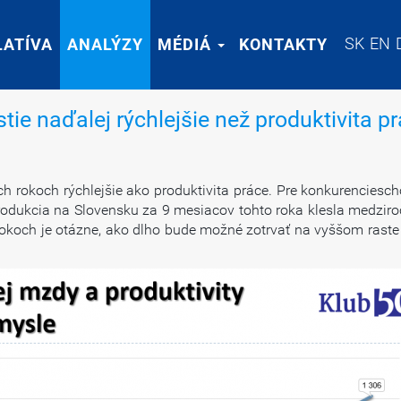
SK
SK
EN
EN
LATÍVA
LATÍVA
ANALÝZY
ANALÝZY
MÉDIÁ
MÉDIÁ
KONTAKTY
KONTAKTY
ie naďalej rýchlejšie než produktivita p
 rokoch rýchlejšie ako produktivita práce. Pre konkurenciesch
rodukcia na Slovensku za 9 mesiacov tohto roka klesla medzir
okoch je otázne, ako dlho bude možné zotrvať na vyššom raste