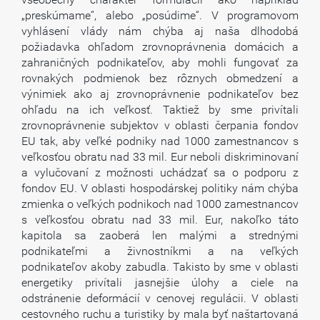
„preskúmame“, alebo „posúdime“. V programovom
vyhlásení vlády nám chýba aj naša dlhodobá
požiadavka ohľadom zrovnoprávnenia domácich a
zahraničných podnikateľov, aby mohli fungovať za
rovnakých podmienok bez rôznych obmedzení a
výnimiek ako aj zrovnoprávnenie podnikateľov bez
ohľadu na ich veľkosť. Taktiež by sme privítali
zrovnoprávnenie subjektov v oblasti čerpania fondov
EU tak, aby veľké podniky nad 1000 zamestnancov s
veľkosťou obratu nad 33 mil. Eur neboli diskriminovaní
a vylučovaní z možnosti uchádzať sa o podporu z
fondov EU. V oblasti hospodárskej politiky nám chýba
zmienka o veľkých podnikoch nad 1000 zamestnancov
s veľkosťou obratu nad 33 mil. Eur, nakoľko táto
kapitola sa zaoberá len malými a strednými
podnikateľmi a živnostníkmi a na veľkých
podnikateľov akoby zabudla. Takisto by sme v oblasti
energetiky privítali jasnejšie úlohy a ciele na
odstránenie deformácií v cenovej regulácii. V oblasti
cestovného ruchu a turistiky by mala byť naštartovaná