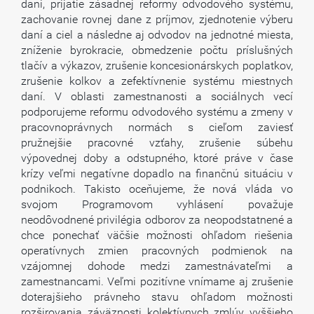
dani, prijatie zásadnej reformy odvodového systému,
zachovanie rovnej dane z príjmov, zjednotenie výberu
daní a ciel a následne aj odvodov na jednotné miesta,
zníženie byrokracie, obmedzenie počtu príslušných
tlačív a výkazov, zrušenie koncesionárskych poplatkov,
zrušenie kolkov a zefektívnenie systému miestnych
daní. V oblasti zamestnanosti a sociálnych vecí
podporujeme reformu odvodového systému a zmeny v
pracovnoprávnych normách s cieľom zaviesť
pružnejšie pracovné vzťahy, zrušenie súbehu
výpovednej doby a odstupného, ktoré práve v čase
krízy veľmi negatívne dopadlo na finančnú situáciu v
podnikoch. Takisto oceňujeme, že nová vláda vo
svojom Programovom vyhlásení považuje
neodôvodnené privilégia odborov za neopodstatnené a
chce ponechať väčšie možnosti ohľadom riešenia
operatívnych zmien pracovných podmienok na
vzájomnej dohode medzi zamestnávateľmi a
zamestnancami. Veľmi pozitívne vnímame aj zrušenie
doterajšieho právneho stavu ohľadom možnosti
rozširovania záväznosti kolektívnych zmlúv vyššieho