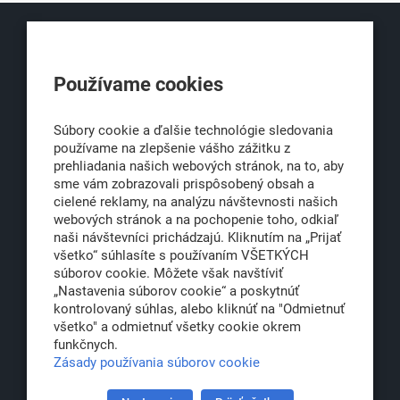
KLUB500
Používame cookies
Obchodná 6
811 06 Bratislava 1
Súbory cookie a ďalšie technológie sledovania
používame na zlepšenie vášho zážitku z
prehliadania našich webových stránok, na to, aby
sme vám zobrazovali prispôsobený obsah a
office@klub500.sk
cielené reklamy, na analýzu návštevnosti našich
+421 2 54 646 464
webových stránok a na pochopenie toho, odkiaľ
naši návštevníci prichádzajú. Kliknutím na „Prijať
www.klub500.sk
všetko“ súhlasíte s používaním VŠETKÝCH
súborov cookie. Môžete však navštíviť
„Nastavenia súborov cookie“ a poskytnúť
kontrolovaný súhlas, alebo kliknúť na "Odmietnuť
Copyright: Klub 500, 2026
všetko" a odmietnuť všetky cookie okrem
Všetky práva vyhradené
funkčnych.
Právna informácia
Zásady používania súborov cookie