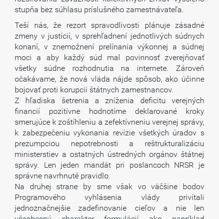
stupňa bez súhlasu príslušného zamestnávateľa.
Teší nás, že rezort spravodlivosti plánuje zásadné
zmeny v justícií, v sprehľadnení jednotlivých súdnych
konaní, v znemožnení prelínania výkonnej a súdnej
moci a aby každý súd mal povinnosť zverejňovať
všetky súdne rozhodnutia na internete. Zároveň
očakávame, že nová vláda nájde spôsob, ako účinne
bojovať proti korupcii štátnych zamestnancov.
Z hľadiska šetrenia a zníženia deficitu verejných
financií pozitívne hodnotíme deklarované kroky
smerujúce k zoštíhleniu a zefektívneniu verejnej správy,
k zabezpečeniu vykonania revízie všetkých úradov s
prezumpciou nepotrebnosti a reštrukturalizáciu
ministerstiev a ostatných ústredných orgánov štátnej
správy. Len jeden mandát pri poslancoch NRSR je
správne navrhnuté pravidlo.
Na druhej strane by sme však vo väčšine bodov
Programového vyhlásenia vlády privítali
jednoznačnejšie zadefinovanie cieľov a nie len
všeobecný charakter formulácií ako napríklad