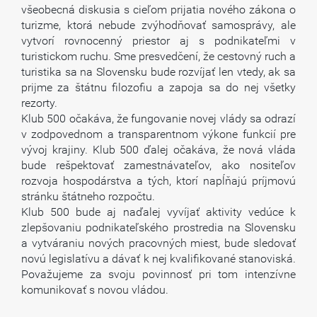
všeobecná diskusia s cieľom prijatia nového zákona o
turizme, ktorá nebude zvýhodňovať samosprávy, ale
vytvorí rovnocenný priestor aj s podnikateľmi v
turistickom ruchu. Sme presvedčení, že cestovný ruch a
turistika sa na Slovensku bude rozvíjať len vtedy, ak sa
prijme za štátnu filozofiu a zapoja sa do nej všetky
rezorty.
Klub 500 očakáva, že fungovanie novej vlády sa odrazí
v zodpovednom a transparentnom výkone funkcií pre
vývoj krajiny. Klub 500 ďalej očakáva, že nová vláda
bude rešpektovať zamestnávateľov, ako nositeľov
rozvoja hospodárstva a tých, ktorí napĺňajú príjmovú
stránku štátneho rozpočtu.
Klub 500 bude aj naďalej vyvíjať aktivity vedúce k
zlepšovaniu podnikateľského prostredia na Slovensku
a vytváraniu nových pracovných miest, bude sledovať
novú legislatívu a dávať k nej kvalifikované stanoviská.
Považujeme za svoju povinnosť pri tom intenzívne
komunikovať s novou vládou.