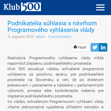
Toggl
Toggl
navig
navig
Podnikatelia súhlasia s návrhom
Programového vyhlásenia vlády
3. augusta 2010
MÉDIÁ
TLAČOVÉ SPRÁVY
Tlačiť
Realizácia Programového vyhlásenia vlády môže
napomôcť zlepšeniu podnikateľského prostredia
Klub 500 považuje vládou schválené programové
vyhlásenie za pozitívnu správu pre podnikateľské
prostredie na Slovensku a verí, že po dnešnom
prerokovaní v parlamente a následne v parlamentných
výboroch, prinesie ešte konkrétnejšie riešenia pre
zlepšenie podnikateľského prostredia.
Vo vládou schválenom Programovom vyhlásení vlády
vítame jednoznačné vyjadrenia ohľadom odvodov a