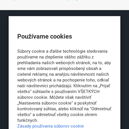
KLUB500
Používame cookies
Obchodná 6
811 06 Bratislava 1
Súbory cookie a ďalšie technológie sledovania
používame na zlepšenie vášho zážitku z
prehliadania našich webových stránok, na to, aby
sme vám zobrazovali prispôsobený obsah a
office@klub500.sk
cielené reklamy, na analýzu návštevnosti našich
+421 2 54 646 464
webových stránok a na pochopenie toho, odkiaľ
naši návštevníci prichádzajú. Kliknutím na „Prijať
www.klub500.sk
všetko“ súhlasíte s používaním VŠETKÝCH
súborov cookie. Môžete však navštíviť
„Nastavenia súborov cookie“ a poskytnúť
kontrolovaný súhlas, alebo kliknúť na "Odmietnuť
Copyright: Klub 500, 2026
všetko" a odmietnuť všetky cookie okrem
Všetky práva vyhradené
funkčnych.
Právna informácia
Zásady používania súborov cookie