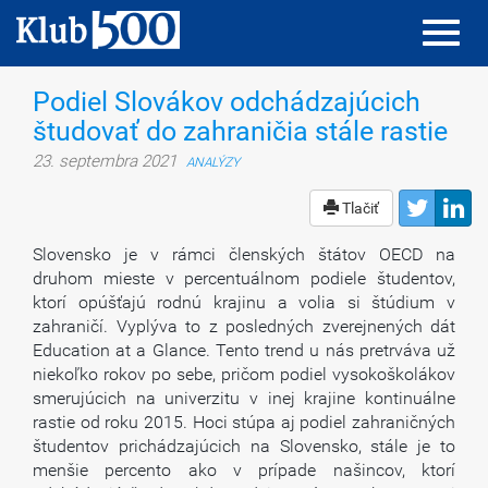
Toggl
Toggl
navig
navig
Podiel Slovákov odchádzajúcich
študovať do zahraničia stále rastie
23. septembra 2021
ANALÝZY
Tlačiť
Slovensko je v rámci členských štátov OECD na
druhom mieste v percentuálnom podiele študentov,
ktorí opúšťajú rodnú krajinu a volia si štúdium v
zahraničí. Vyplýva to z posledných zverejnených dát
Education at a Glance. Tento trend u nás pretrváva už
niekoľko rokov po sebe, pričom podiel vysokoškolákov
smerujúcich na univerzitu v inej krajine kontinuálne
rastie od roku 2015. Hoci stúpa aj podiel zahraničných
študentov prichádzajúcich na Slovensko, stále je to
menšie percento ako v prípade našincov, ktorí