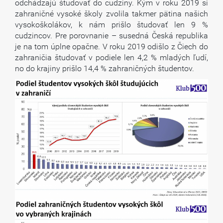
odchádzajú študovať do cudziny. Kým v roku 2019 si
zahraničné vysoké školy zvolila takmer pätina našich
vysokoškolákov, k nám prišlo študovať len 9 %
cudzincov. Pre porovnanie – susedná Česká republika
je na tom úplne opačne. V roku 2019 odišlo z Čiech do
zahraničia študovať v podiele len 4,2 % mladých ľudí,
no do krajiny prišlo 14,4 % zahraničných študentov.