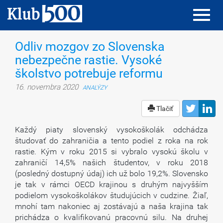
Toggl
Toggl
navig
navig
Odliv mozgov zo Slovenska
nebezpečne rastie. Vysoké
školstvo potrebuje reformu
16. novembra 2020
ANALÝZY
Tlačiť
Každý piaty slovenský vysokoškolák odchádza
študovať do zahraničia a tento podiel z roka na rok
rastie. Kým v roku 2015 si vybralo vysokú školu v
zahraničí 14,5% našich študentov, v roku 2018
(posledný dostupný údaj) ich už bolo 19,2%. Slovensko
je tak v rámci OECD krajinou s druhým najvyšším
podielom vysokoškolákov študujúcich v cudzine. Žiaľ,
mnohí tam nakoniec aj zostávajú a naša krajina tak
prichádza o kvalifikovanú pracovnú silu. Na druhej