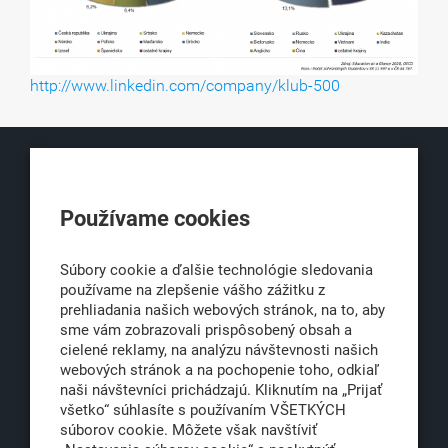
http://www.linkedin.com/company/klub-500
KLUB500
Používame cookies
Obchodná 6
811 06 Bratislava 1
Súbory cookie a ďalšie technológie sledovania
používame na zlepšenie vášho zážitku z
prehliadania našich webových stránok, na to, aby
sme vám zobrazovali prispôsobený obsah a
office@klub500.sk
cielené reklamy, na analýzu návštevnosti našich
+421 2 54 646 464
webových stránok a na pochopenie toho, odkiaľ
naši návštevníci prichádzajú. Kliknutím na „Prijať
www.klub500.sk
všetko“ súhlasíte s používaním VŠETKÝCH
súborov cookie. Môžete však navštíviť