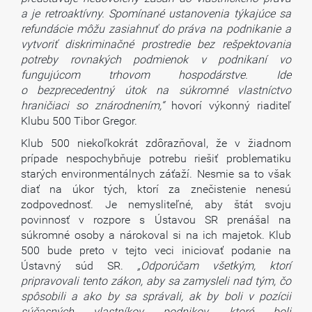
a je retroaktívny. Spomínané ustanovenia týkajúce sa
refundácie môžu zasiahnuť do práva na podnikanie a
vytvoriť diskriminačné prostredie bez rešpektovania
potreby rovnakých podmienok v podnikaní vo
fungujúcom trhovom hospodárstve. Ide
o bezprecedentný útok na súkromné vlastníctvo
hraničiaci so znárodnením,“
hovorí výkonný riaditeľ
Klubu 500 Tibor Gregor.
Klub 500 niekoľkokrát zdôrazňoval, že v žiadnom
prípade nespochybňuje potrebu riešiť problematiku
starých environmentálnych záťaží. Nesmie sa to však
diať na úkor tých, ktorí za znečistenie nenesú
zodpovednosť. Je nemysliteľné, aby štát svoju
povinnosť v rozpore s Ústavou SR prenášal na
súkromné osoby a nárokoval si na ich majetok. Klub
500 bude preto v tejto veci iniciovať podanie na
Ústavný súd SR.
„Odporúčam všetkým, ktorí
pripravovali tento zákon, aby sa zamysleli nad tým, čo
spôsobili a ako by sa správali, ak by boli v pozícii
súčasných vlastníkov podnikov, ktoré boli