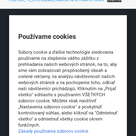
KLUB500
Používame cookies
Obchodná 6
811 06 Bratislava 1
Súbory cookie a ďalšie technológie sledovania
používame na zlepšenie vášho zážitku z
prehliadania našich webových stránok, na to, aby
sme vám zobrazovali prispôsobený obsah a
office@klub500.sk
cielené reklamy, na analýzu návštevnosti našich
+421 2 54 646 464
webových stránok a na pochopenie toho, odkiaľ
naši návštevníci prichádzajú. Kliknutím na „Prijať
www.klub500.sk
všetko“ súhlasíte s používaním VŠETKÝCH
súborov cookie. Môžete však navštíviť
„Nastavenia súborov cookie“ a poskytnúť
kontrolovaný súhlas, alebo kliknúť na "Odmietnuť
Copyright: Klub 500, 2026
všetko" a odmietnuť všetky cookie okrem
Všetky práva vyhradené
funkčnych.
Právna informácia
Zásady používania súborov cookie