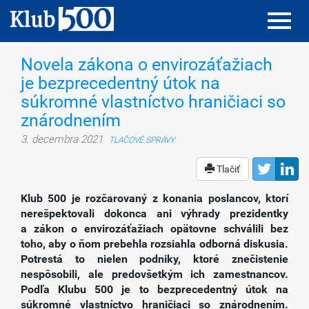
Toggl
Toggl
navig
navig
Novela zákona o envirozáťažiach
je bezprecedentný útok na
súkromné vlastníctvo hraničiaci so
znárodnením
3. decembra 2021
TLAČOVÉ SPRÁVY
Tlačiť
Klub 500 je rozčarovaný z konania poslancov, ktorí
nerešpektovali dokonca ani výhrady prezidentky
a zákon o envirozáťažiach opätovne schválili bez
toho, aby o ňom prebehla rozsiahla odborná diskusia.
Potrestá to nielen podniky, ktoré znečistenie
nespôsobili, ale predovšetkým ich zamestnancov.
Podľa Klubu 500 je to bezprecedentný útok na
súkromné vlastníctvo hraničiaci so znárodnením.