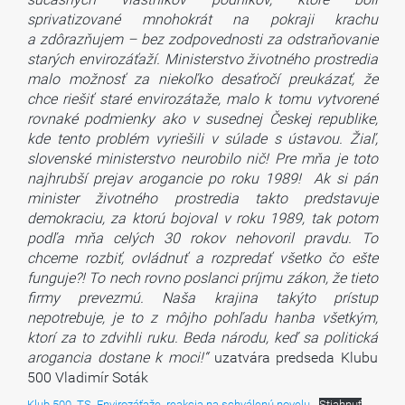
sprivatizované mnohokrát na pokraji krachu
a zdôrazňujem – bez zodpovednosti za odstraňovanie
starých envirozáťaží. Ministerstvo životného prostredia
malo možnosť za niekoľko desaťročí preukázať, že
chce riešiť staré envirozátaže, malo k tomu vytvorené
rovnaké podmienky ako v susednej Českej republike,
kde tento problém vyriešili v súlade s ústavou. Žiaľ,
slovenské ministerstvo neurobilo nič! Pre mňa je toto
najhrubší prejav arogancie po roku 1989! Ak si pán
minister životného prostredia takto predstavuje
demokraciu, za ktorú bojoval v roku 1989, tak potom
podľa mňa celých 30 rokov nehovoril pravdu. To
chceme rozbiť, ovládnuť a rozpredať všetko čo ešte
funguje?! To nech rovno poslanci príjmu zákon, že tieto
firmy prevezmú. Naša krajina takýto prístup
nepotrebuje, je to z môjho pohľadu hanba všetkým,
ktorí za to zdvihli ruku. Beda národu, keď sa politická
arogancia dostane k moci!“
uzatvára predseda Klubu
500 Vladimír Soták
Klub 500_TS_Envirozáťaže_reakcia na schválenú novelu
Stiahnuť