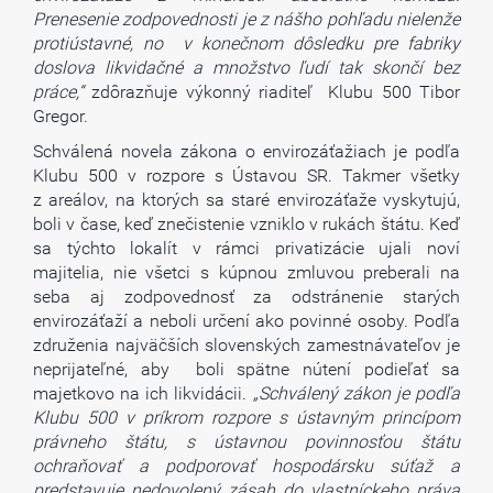
Prenesenie zodpovednosti je z nášho pohľadu nielenže
protiústavné, no v konečnom dôsledku pre fabriky
doslova likvidačné a množstvo ľudí tak skončí bez
práce,“
zdôrazňuje výkonný riaditeľ Klubu 500 Tibor
Gregor.
Schválená novela zákona o envirozáťažiach je podľa
Klubu 500 v rozpore s Ústavou SR. Takmer všetky
z areálov, na ktorých sa staré envirozáťaže vyskytujú,
boli v čase, keď znečistenie vzniklo v rukách štátu. Keď
sa týchto lokalít v rámci privatizácie ujali noví
majitelia, nie všetci s kúpnou zmluvou preberali na
seba aj zodpovednosť za odstránenie starých
envirozáťaží a neboli určení ako povinné osoby. Podľa
združenia najväčších slovenských zamestnávateľov je
neprijateľné, aby boli spätne nútení podieľať sa
majetkovo na ich likvidácii.
„Schválený zákon je podľa
Klubu 500 v príkrom rozpore s ústavným princípom
právneho štátu, s ústavnou povinnosťou štátu
ochraňovať a podporovať hospodársku súťaž a
predstavuje nedovolený zásah do vlastníckeho práva