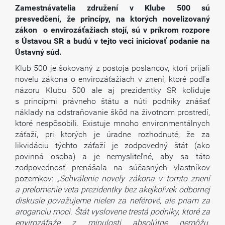
Zamestnávatelia združení v Klube 500 sú
presvedčení, že princípy, na ktorých novelizovaný
zákon o envirozáťažiach stojí, sú v príkrom rozpore
s Ústavou SR a budú v tejto veci iniciovať podanie na
Ústavný súd.
Klub 500 je šokovaný z postoja poslancov, ktorí prijali
novelu zákona o envirozáťažiach v znení, ktoré podľa
názoru Klubu 500 ale aj prezidentky SR koliduje
s princípmi právneho štátu a núti podniky znášať
náklady na odstraňovanie škôd na životnom prostredí,
ktoré nespôsobili. Existuje mnoho environmentálnych
záťaží, pri ktorých je úradne rozhodnuté, že za
likvidáciu týchto záťaží je zodpovedný štát (ako
povinná osoba) a je nemysliteľné, aby sa táto
zodpovednosť prenášala na súčasných vlastníkov
pozemkov:
„Schválenie novely zákona v tomto znení
a prelomenie veta prezidentky bez akejkoľvek odbornej
diskusie považujeme nielen za neférové, ale priam za
aroganciu moci. Štát vyslovene trestá podniky, ktoré za
envirozáťaže z minulosti absolútne nemôžu.