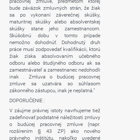
pracovnej zmluve, predmetom ktorej
bude záväzok zmluvných strán, že žiak
sa po vykonaní záverečnej skúšky,
maturitnej skúšky alebo absolventskej
skúšky stane jeho zamestnancom.
Skúšobnú dobu v tomto prípade
nemožno dohodnúť. Dohodnutý druh
práce musí zodpovedať kvalifikácii, ktorú
žiak získa absolvovaním učebného
odboru alebo študijného odboru ak sa
zamestnávateľ a zamestnanec nedohodli
inak . Zmluva o budúcej pracovnej
zmluve sa uzatvára so súhlasom
zákonného zástupcu, inak je neplatná.“
DOPORUČENIE :
V záujme právnej istoty navrhujeme tiež
zadefinovať podstatné náležitosti zmluvy
o budúcej pracovnej zmluve (napr.
rozšírením § 43 ZP) ako nového
právneho inštitútu, nakoľko uvedené