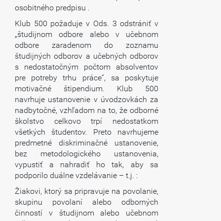
osobitného predpisu .
Klub 500 požaduje v Ods. 3 odstrániť v
„študijnom odbore alebo v učebnom
odbore zaradenom do zoznamu
študijných odborov a učebných odborov
s nedostatočným počtom absolventov
pre potreby trhu práce“, sa poskytuje
motivačné štipendium. Klub 500
navrhuje ustanovenie v úvodzovkách za
nadbytočné, vzhľadom na to, že odborné
školstvo celkovo trpí nedostatkom
všetkých študentov. Preto navrhujeme
predmetné diskriminačné ustanovenie,
bez metodologického ustanovenia,
vypustiť a nahradiť ho tak, aby sa
podporilo duálne vzdelávanie – t.j. :
Žiakovi, ktorý sa pripravuje na povolanie,
skupinu povolaní alebo odborných
činností v študijnom alebo učebnom