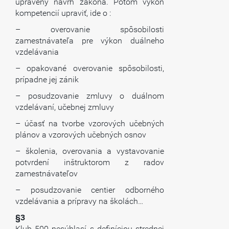
upravený návrh zákona. Potom výkon
kompetencií upraviť, ide o :
– overovanie spôsobilosti
zamestnávateľa pre výkon duálneho
vzdelávania
– opakované overovanie spôsobilosti,
prípadne jej zánik
– posudzovanie zmluvy o duálnom
vzdelávaní, učebnej zmluvy
– účasť na tvorbe vzorových učebných
plánov a vzorových učebných osnov
– školenia, overovania a vystavovanie
potvrdení inštruktorom z radov
zamestnávateľov
– posudzovanie centier odborného
vzdelávania a prípravy na školách…
§3
Klub 500 nesúhlasí s definíciou strednej