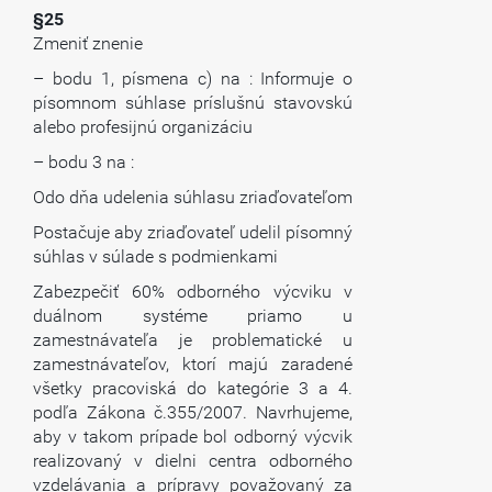
§25
Zmeniť znenie
– bodu 1, písmena c) na : Informuje o
písomnom súhlase príslušnú stavovskú
alebo profesijnú organizáciu
– bodu 3 na :
Odo dňa udelenia súhlasu zriaďovateľom
Postačuje aby zriaďovateľ udelil písomný
súhlas v súlade s podmienkami
Zabezpečiť 60% odborného výcviku v
duálnom systéme priamo u
zamestnávateľa je problematické u
zamestnávateľov, ktorí majú zaradené
všetky pracoviská do kategórie 3 a 4.
podľa Zákona č.355/2007. Navrhujeme,
aby v takom prípade bol odborný výcvik
realizovaný v dielni centra odborného
vzdelávania a prípravy považovaný za