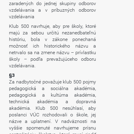
zaradených do jednej skupiny odborov
vzdelávania a v príbuzných odborov
vzdelávania
Klub 500 navrhuje, aby pre školy, ktoré
majú za sebou určitú nezanedbateľnú
históriu, bola v zákone ponechaná
možnosť ich historického názvu a
netrvalo sa na zmene názvu – prívlastku
školy – podľa prevažujúceho odboru
vzdelávania.
§3
Za nadbytočné považuje klub 500 pojmy
pedagogická a sociálna akadémia,
pedagogická a kultúrna akadémia,
technická akadémia a dopravná
akadémia. Klub 500 nesúhlasí, aby
poslanci VÚC rozhodovali o škole, jej
názve a uplatnení. V nadväznosti na
vyššie spomenuté navrhujeme prísnu