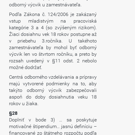
odborný výcvik u zamestnávateľa.
Podľa Zákona č. 124/2006 je zakázaný
vstup mladistvým na pracoviská
kategórie 3 a 4 (so zvýšeným rizikom).
Žiaci dosiahnu vek 18 rokov postupne až
v priebehu 3.ročníka. U takéhoto
zamestnávateľa by mohol byť odborný
výcvik len vo štvrtom ročníku, a preto by
rozsah uvedený v §11 odst. 2 nebolo
možné dodržať.
Centrá odborného vzdelávania a prípravy
majú vytvorené podmienky na to, aby
takýto odborný výcvik zabezpečovali
aspoň do doby dosiahnutia veku 18
rokov u žiaka.
§28
Doplniť v bode 3) … sa poskytuje
motivačné štipendium… jasnú definíciu –
financované zo štátneho rozpočtu podľa