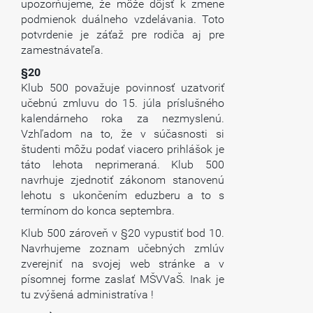
upozorňujeme, že môže dôjsť k zmene
podmienok duálneho vzdelávania. Toto
potvrdenie je záťaž pre rodiča aj pre
zamestnávateľa.
§20
Klub 500 považuje povinnosť uzatvoriť
učebnú zmluvu do 15. júla príslušného
kalendárneho roka za nezmyslenú.
Vzhľadom na to, že v súčasnosti si
študenti môžu podať viacero prihlášok je
táto lehota neprimeraná. Klub 500
navrhuje zjednotiť zákonom stanovenú
lehotu s ukončením eduzberu a to s
termínom do konca septembra.
Klub 500 zároveň v §20 vypustiť bod 10.
Navrhujeme zoznam učebných zmlúv
zverejniť na svojej web stránke a v
písomnej forme zaslať MŠVVaŠ. Inak je
tu zvýšená administratíva !