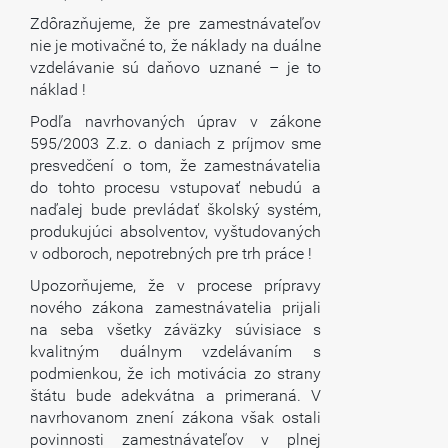
Zdôrazňujeme, že pre zamestnávateľov
nie je motivačné to, že náklady na duálne
vzdelávanie sú daňovo uznané – je to
náklad !
Podľa navrhovaných úprav v zákone
595/2003 Z.z. o daniach z príjmov sme
presvedčení o tom, že zamestnávatelia
do tohto procesu vstupovať nebudú a
naďalej bude prevládať školský systém,
produkujúci absolventov, vyštudovaných
v odboroch, nepotrebných pre trh práce !
Upozorňujeme, že v procese prípravy
nového zákona zamestnávatelia prijali
na seba všetky záväzky súvisiace s
kvalitným duálnym vzdelávaním s
podmienkou, že ich motivácia zo strany
štátu bude adekvátna a primeraná. V
navrhovanom znení zákona však ostali
povinnosti zamestnávateľov v plnej