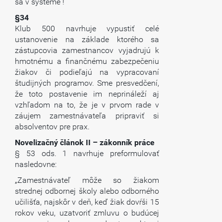
sa v systéme !
§34
Klub 500 navrhuje vypustiť celé
ustanovenie na základe ktorého sa
zástupcovia zamestnancov vyjadrujú k
hmotnému a finančnému zabezpečeniu
žiakov či podieľajú na vypracovaní
študijných programov. Sme presvedčení,
že toto postavenie im neprináleží aj
vzhľadom na to, že je v prvom rade v
záujem zamestnávateľa pripraviť si
absolventov pre prax.
Novelizačný článok II – zákonník práce
§ 53 ods. 1 navrhuje preformulovať
nasledovne:
„Zamestnávateľ môže so žiakom
strednej odbornej školy alebo odborného
učilišťa, najskôr v deň, keď žiak dovŕši 15
rokov veku, uzatvoriť zmluvu o budúcej