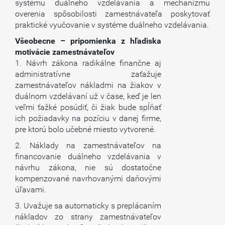
systému duálneho vzdelávania a mechanizmu
overenia spôsobilosti zamestnávateľa poskytovať
praktické vyučovanie v systéme duálneho vzdelávania.
Všeobecne – pripomienka z hľadiska
motivácie zamestnávateľov
1. Návrh zákona radikálne finančne aj
administratívne zaťažuje
zamestnávateľov nákladmi na žiakov v
duálnom vzdelávaní už v čase, keď je len
veľmi ťažké posúdiť, či žiak bude spĺňať
ich požiadavky na pozíciu v danej firme,
pre ktorú bolo učebné miesto vytvorené.
2. Náklady na zamestnávateľov na
financovanie duálneho vzdelávania v
návrhu zákona, nie sú dostatočne
kompenzované navrhovanými daňovými
úľavami.
3. Uvažuje sa automaticky s preplácaním
nákladov zo strany zamestnávateľov