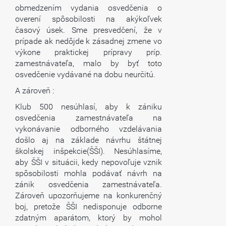
obmedzením vydania osvedčenia o
overení spôsobilosti na akýkoľvek
časový úsek. Sme presvedčení, že v
prípade ak nedôjde k zásadnej zmene vo
výkone praktickej prípravy príp.
zamestnávateľa, malo by byť toto
osvedčenie vydávané na dobu neurčitú.
A zároveň :
Klub 500 nesúhlasí, aby k zániku
osvedčenia zamestnávateľa na
vykonávanie odborného vzdelávania
došlo aj na základe návrhu štátnej
školskej inšpekcie(ŠŠI). Nesúhlasíme,
aby ŠŠI v situácii, kedy nepovoľuje vznik
spôsobilosti mohla podávať návrh na
zánik osvedčenia zamestnávateľa.
Zároveň upozorňujeme na konkurenčný
boj, pretože ŠŠI nedisponuje odborne
zdatným aparátom, ktorý by mohol