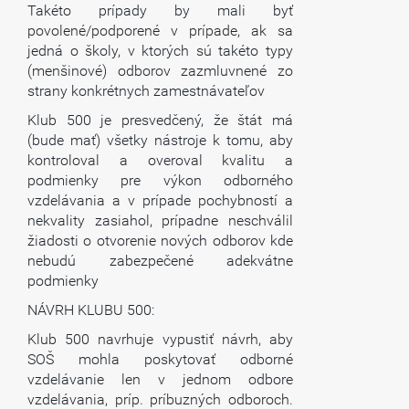
Takéto prípady by mali byť
povolené/podporené v prípade, ak sa
jedná o školy, v ktorých sú takéto typy
(menšinové) odborov zazmluvnené zo
strany konkrétnych zamestnávateľov
Klub 500 je presvedčený, že štát má
(bude mať) všetky nástroje k tomu, aby
kontroloval a overoval kvalitu a
podmienky pre výkon odborného
vzdelávania a v prípade pochybností a
nekvality zasiahol, prípadne neschválil
žiadosti o otvorenie nových odborov kde
nebudú zabezpečené adekvátne
podmienky
NÁVRH KLUBU 500:
Klub 500 navrhuje vypustiť návrh, aby
SOŠ mohla poskytovať odborné
vzdelávanie len v jednom odbore
vzdelávania, príp. príbuzných odboroch.