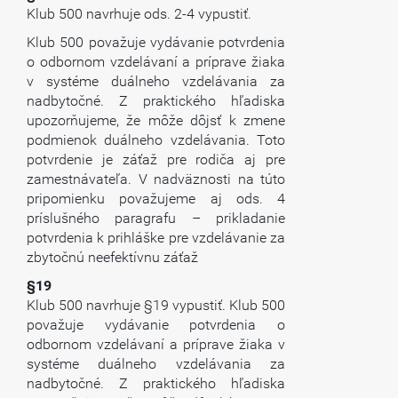
Klub 500 navrhuje ods. 2-4 vypustiť.
Klub 500 považuje vydávanie potvrdenia
o odbornom vzdelávaní a príprave žiaka
v systéme duálneho vzdelávania za
nadbytočné. Z praktického hľadiska
upozorňujeme, že môže dôjsť k zmene
podmienok duálneho vzdelávania. Toto
potvrdenie je záťaž pre rodiča aj pre
zamestnávateľa. V nadväznosti na túto
pripomienku považujeme aj ods. 4
príslušného paragrafu – prikladanie
potvrdenia k prihláške pre vzdelávanie za
zbytočnú neefektívnu záťaž
§19
Klub 500 navrhuje §19 vypustiť. Klub 500
považuje vydávanie potvrdenia o
odbornom vzdelávaní a príprave žiaka v
systéme duálneho vzdelávania za
nadbytočné. Z praktického hľadiska