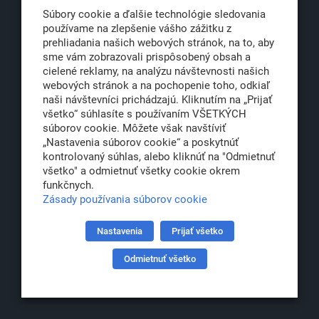
811 06 Bratislava 1
Súbory cookie a ďalšie technológie sledovania
používame na zlepšenie vášho zážitku z
prehliadania našich webových stránok, na to, aby
sme vám zobrazovali prispôsobený obsah a
office@klub500.sk
cielené reklamy, na analýzu návštevnosti našich
webových stránok a na pochopenie toho, odkiaľ
+421 2 54 646 464
naši návštevníci prichádzajú. Kliknutím na „Prijať
www.klub500.sk
všetko“ súhlasíte s používaním VŠETKÝCH
súborov cookie. Môžete však navštíviť
„Nastavenia súborov cookie“ a poskytnúť
kontrolovaný súhlas, alebo kliknúť na "Odmietnuť
Copyright: Klub 500, 2026
všetko" a odmietnuť všetky cookie okrem
Všetky práva vyhradené
funkčnych.
Právna informácia
Zásady používania súborov cookie
Nastavenia
Prijať všetko
Partner:
Odmietnuť všetko