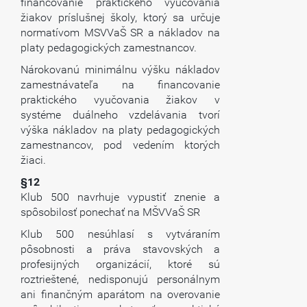
financovanie praktického vyučovania
žiakov príslušnej školy, ktorý sa určuje
normatívom MSVVaŠ SR a nákladov na
platy pedagogických zamestnancov.
Nárokovanú minimálnu výšku nákladov
zamestnávateľa na financovanie
praktického vyučovania žiakov v
systéme duálneho vzdelávania tvorí
výška nákladov na platy pedagogických
zamestnancov, pod vedením ktorých
žiaci.
§12
Klub 500 navrhuje vypustiť znenie a
spôsobilosť ponechať na MŠVVaŠ SR
Klub 500 nesúhlasí s vytváraním
pôsobnosti a práva stavovských a
profesijných organizácií, ktoré sú
roztrieštené, nedisponujú personálnym
ani finančným aparátom na overovanie