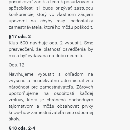
posudzovať zánik a teda k posudzovaniu
spôsobilosti si bude prizývať zástupcu
konkurencie, ktorý vo vlastnom záujem
upozorní na chyby resp. nedostatky
zamestnávateľa, ktoré ho môžu poškodiť.
§17 ods. 2
Klub 500 navrhuje ods. 2 vypustiť. Sme
presvedčení, že platnosť osvedčenia by
mala byť vydávaná na dobu neurčitú.
Ods. 12
Navrhujeme vypustiť s ohľadom na
zvýšenú a neadekvátnu administratívnu
náročnosť pre zamestnávateľa. Zároveň
upozorňujeme na osobitosti každej
zmluvy, ktorá je chránená obchodným
tajomstvom a môže obsahovať prvky
know-how zamestnávateľa resp odbornej
školy.
§18 ods. 2-4