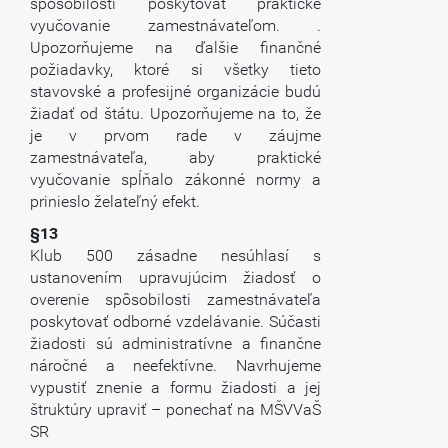
spôsobilosti poskytovať praktické
vyučovanie zamestnávateľom. .
Upozorňujeme na ďalšie finančné
požiadavky, ktoré si všetky tieto
stavovské a profesijné organizácie budú
žiadať od štátu. Upozorňujeme na to, že
je v prvom rade v záujme
zamestnávateľa, aby praktické
vyučovanie spĺňalo zákonné normy a
prinieslo želateľný efekt.
§13
Klub 500 zásadne nesúhlasí s
ustanovením upravujúcim žiadosť o
overenie spôsobilosti zamestnávateľa
poskytovať odborné vzdelávanie. Súčasti
žiadosti sú administratívne a finančne
náročné a neefektívne. Navrhujeme
vypustiť znenie a formu žiadosti a jej
štruktúry upraviť – ponechať na MŠVVaŠ
SR