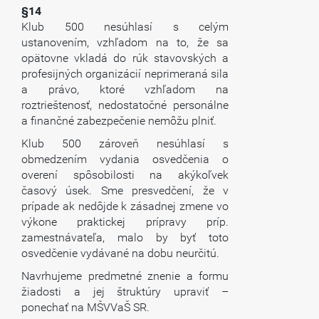
§14
Klub 500 nesúhlasí s celým
ustanovením, vzhľadom na to, že sa
opätovne vkladá do rúk stavovských a
profesijných organizácií neprimeraná sila
a právo, ktoré vzhľadom na
roztrieštenosť, nedostatočné personálne
a finančné zabezpečenie nemôžu plniť.
Klub 500 zároveň nesúhlasí s
obmedzením vydania osvedčenia o
overení spôsobilosti na akýkoľvek
časový úsek. Sme presvedčení, že v
prípade ak nedôjde k zásadnej zmene vo
výkone praktickej prípravy príp.
zamestnávateľa, malo by byť toto
osvedčenie vydávané na dobu neurčitú.
Navrhujeme predmetné znenie a formu
žiadosti a jej štruktúry upraviť –
ponechať na MŠVVaŠ SR.