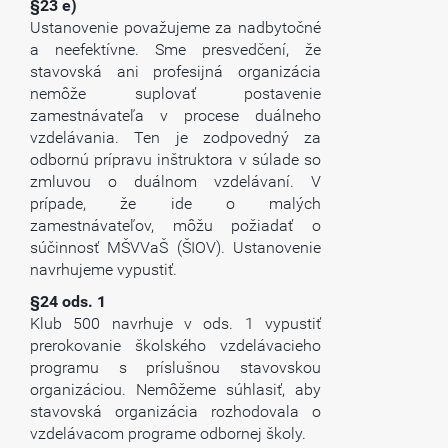
§23 e)
Ustanovenie považujeme za nadbytočné
a neefektívne. Sme presvedčení, že
stavovská ani profesijná organizácia
nemôže suplovať postavenie
zamestnávateľa v procese duálneho
vzdelávania. Ten je zodpovedný za
odbornú prípravu inštruktora v súlade so
zmluvou o duálnom vzdelávaní. V
prípade, že ide o malých
zamestnávateľov, môžu požiadať o
súčinnosť MŠVVaŠ (ŠIOV). Ustanovenie
navrhujeme vypustiť.
§24 ods. 1
Klub 500 navrhuje v ods. 1 vypustiť
prerokovanie školského vzdelávacieho
programu s príslušnou stavovskou
organizáciou. Nemôžeme súhlasiť, aby
stavovská organizácia rozhodovala o
vzdelávacom programe odbornej školy.