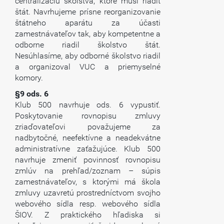
centralizáciu školstva, ktoré musí riadiť
štát. Navrhujeme prísne reorganizovanie
štátneho aparátu za účasti
zamestnávateľov tak, aby kompetentne a
odborne riadil školstvo štát.
Nesúhlasíme, aby odborné školstvo riadil
a organizoval VUC a priemyselné
komory.
§9 ods. 6
Klub 500 navrhuje ods. 6 vypustiť.
Poskytovanie rovnopisu zmluvy
zriaďovateľovi považujeme za
nadbytočné, neefektívne a neadekvátne
administratívne zaťažujúce. Klub 500
navrhuje zmeniť povinnosť rovnopisu
zmlúv na prehľad/zoznam – súpis
zamestnávateľov, s ktorými má škola
zmluvy uzavretú prostredníctvom svojho
webového sídla resp. webového sídla
ŠIOV. Z praktického hľadiska si