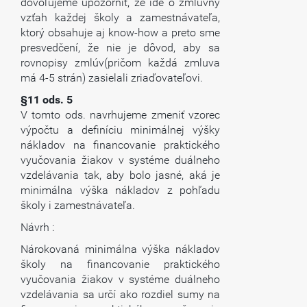
dovoľujeme upozorniť, že ide o zmluvný
vzťah každej školy a zamestnávateľa,
ktorý obsahuje aj know-how a preto sme
presvedčení, že nie je dôvod, aby sa
rovnopisy zmlúv(pričom každá zmluva
má 4-5 strán) zasielali zriaďovateľovi.
§11 ods. 5
V tomto ods. navrhujeme zmeniť vzorec
výpočtu a definíciu minimálnej výšky
nákladov na financovanie praktického
vyučovania žiakov v systéme duálneho
vzdelávania tak, aby bolo jasné, aká je
minimálna výška nákladov z pohľadu
školy i zamestnávateľa.
Návrh :
Nárokovaná minimálna výška nákladov
školy na financovanie praktického
vyučovania žiakov v systéme duálneho
vzdelávania sa určí ako rozdiel sumy na