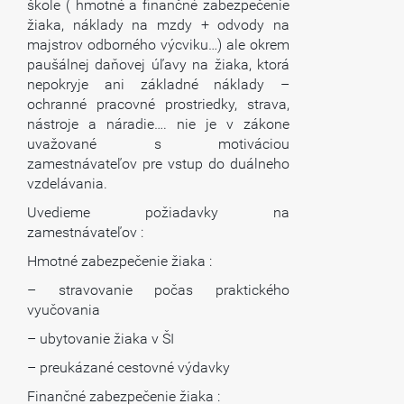
škole ( hmotné a finančné zabezpečenie
žiaka, náklady na mzdy + odvody na
majstrov odborného výcviku…) ale okrem
paušálnej daňovej úľavy na žiaka, ktorá
nepokryje ani základné náklady –
ochranné pracovné prostriedky, strava,
nástroje a náradie…. nie je v zákone
uvažované s motiváciou
zamestnávateľov pre vstup do duálneho
vzdelávania.
Uvedieme požiadavky na
zamestnávateľov :
Hmotné zabezpečenie žiaka :
– stravovanie počas praktického
vyučovania
– ubytovanie žiaka v ŠI
– preukázané cestovné výdavky
Finančné zabezpečenie žiaka :