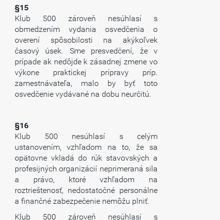
§15
Klub 500 zároveň nesúhlasí s
obmedzením vydania osvedčenia o
overení spôsobilosti na akýkoľvek
časový úsek. Sme presvedčení, že v
prípade ak nedôjde k zásadnej zmene vo
výkone praktickej prípravy príp.
zamestnávateľa, malo by byť toto
osvedčenie vydávané na dobu neurčitú.
§16
Klub 500 nesúhlasí s celým
ustanovením, vzhľadom na to, že sa
opätovne vkladá do rúk stavovských a
profesijných organizácií neprimeraná sila
a právo, ktoré vzhľadom na
roztrieštenosť, nedostatočné personálne
a finančné zabezpečenie nemôžu plniť.
Klub 500 zároveň nesúhlasí s