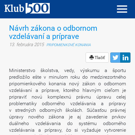
Toggl
Toggl
navig
navig
Návrh zákona o odbornom
vzdelávaní a príprave
13. februára 2015
PRIPOMIENKOVÉ KONANIA
Tlačiť
Ministerstvo školstva, vedy, výskumu a športu
predložilo ešte v minulom roku do medzirezortného
pripomienkového konania nový zákon o odbornom
vzdelávaní a príprave, ktorého hlavným cieľom je
pripraviť novú komplexnú právnu úpravu celej
problematiky odborného vzdelávania a prípravy
v stredných odborných školách. Súčasťou právnej
úpravy nového zákona je aj zavedenie prvkov
duálneho vzdelávania do systému odborného
vzdelávania a prípravy, čo si vyžaduje vytvorenie