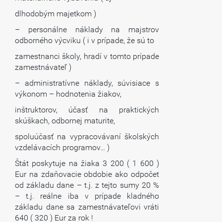
dlhodobým majetkom )
– personálne náklady na majstrov
odborného výcviku ( i v prípade, že sú to
zamestnanci školy, hradí v tomto prípade
zamestnávateľ )
– administratívne náklady, súvisiace s
výkonom – hodnotenia žiakov,
inštruktorov, účasť na praktických
skúškach, odbornej maturite,
spoluúčasť na vypracovávaní školských
vzdelávacích programov… )
Štát poskytuje na žiaka 3 200 ( 1 600 )
Eur na zdaňovacie obdobie ako odpočet
od základu dane – t.j. z tejto sumy 20 %
– t.j. reálne iba v prípade kladného
základu dane sa zamestnávateľovi vráti
640 ( 320 ) Eur za rok !