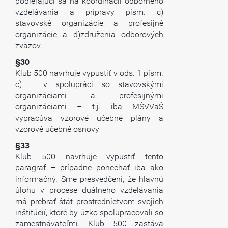
podieľajúci sa na koordinácii odborného
vzdelávania a prípravy písm. c)
stavovské organizácie a profesijné
organizácie a d)združenia odborových
zväzov.
§30
Klub 500 navrhuje vypustiť v ods. 1 písm.
c) – v spolupráci so stavovskými
organizáciami a profesijnými
organizáciami – t.j. iba MŠVVaŠ
vypracúva vzorové učebné plány a
vzorové učebné osnovy
§33
Klub 500 navrhuje vypustiť tento
paragraf – prípadne ponechať iba ako
informačný. Sme presvedčení, že hlavnú
úlohu v procese duálneho vzdelávania
má prebrať štát prostredníctvom svojich
inštitúcií, ktoré by úzko spolupracovali so
zamestnávateľmi. Klub 500 zastáva