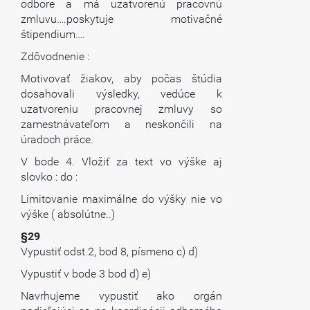
odbore a má uzatvorenú pracovnú
zmluvu….poskytuje motivačné
štipendium….
Zdôvodnenie :
Motivovať žiakov, aby počas štúdia
dosahovali výsledky, vedúce k
uzatvoreniu pracovnej zmluvy so
zamestnávateľom a neskončili na
úradoch práce.
V bode 4. Vložiť za text vo výške aj
slovko : do :
Limitovanie maximálne do výšky nie vo
výške ( absolútne..)
§29
Vypustiť odst.2, bod 8, písmeno c) d)
Vypustiť v bode 3 bod d) e)
Navrhujeme vypustiť ako orgán