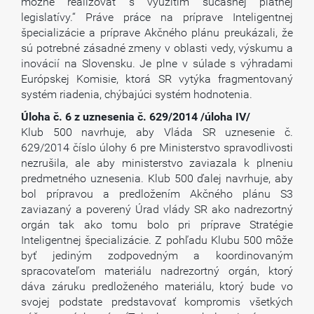
možné realizovať s využitím súčasnej platnej
legislatívy.“ Práve práce na príprave Inteligentnej
špecializácie a príprave Akčného plánu preukázali, že
sú potrebné zásadné zmeny v oblasti vedy, výskumu a
inovácií na Slovensku. Je plne v súlade s výhradami
Európskej Komisie, ktorá SR vytýka fragmentovaný
systém riadenia, chýbajúci systém hodnotenia.
Úloha č. 6 z uznesenia č. 629/2014 /úloha IV/
Klub 500 navrhuje, aby Vláda SR uznesenie č.
629/2014 číslo úlohy 6 pre Ministerstvo spravodlivosti
nezrušila, ale aby ministerstvo zaviazala k plneniu
predmetného uznesenia. Klub 500 ďalej navrhuje, aby
bol prípravou a predložením Akčného plánu S3
zaviazaný a poverený Úrad vlády SR ako nadrezortný
orgán tak ako tomu bolo pri príprave Stratégie
Inteligentnej špecializácie. Z pohľadu Klubu 500 môže
byť jediným zodpovedným a koordinovaným
spracovateľom materiálu nadrezortný orgán, ktorý
dáva záruku predloženého materiálu, ktorý bude vo
svojej podstate predstavovať kompromis všetkých