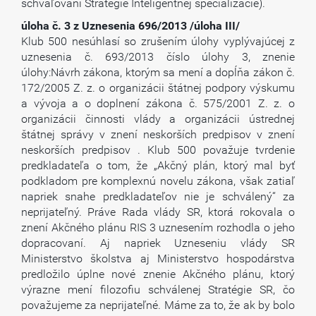
schvaľovaní Stratégie Inteligentnej špecializácie).
úloha č. 3 z Uznesenia 696/2013 /úloha III/
Klub 500 nesúhlasí so zrušením úlohy vyplývajúcej z
uznesenia č. 693/2013 číslo úlohy 3, znenie
úlohy:Návrh zákona, ktorým sa mení a dopĺňa zákon č.
172/2005 Z. z. o organizácii štátnej podpory výskumu
a vývoja a o doplnení zákona č. 575/2001 Z. z. o
organizácii činnosti vlády a organizácii ústrednej
štátnej správy v znení neskorších predpisov v znení
neskorších predpisov . Klub 500 považuje tvrdenie
predkladateľa o tom, že „Akčný plán, ktorý mal byť
podkladom pre komplexnú novelu zákona, však zatiaľ
napriek snahe predkladateľov nie je schválený“ za
neprijateľný. Práve Rada vlády SR, ktorá rokovala o
znení Akčného plánu RIS 3 uznesením rozhodla o jeho
dopracovaní. Aj napriek Uzneseniu vlády SR
Ministerstvo školstva aj Ministerstvo hospodárstva
predložilo úplne nové znenie Akčného plánu, ktorý
výrazne mení filozofiu schválenej Stratégie SR, čo
považujeme za neprijateľné. Máme za to, že ak by bolo