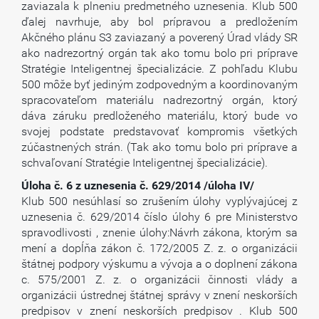
zaviazala k plneniu predmetného uznesenia. Klub 500
ďalej navrhuje, aby bol prípravou a predložením
Akčného plánu S3 zaviazaný a poverený Úrad vlády SR
ako nadrezortný orgán tak ako tomu bolo pri príprave
Stratégie Inteligentnej špecializácie. Z pohľadu Klubu
500 môže byť jediným zodpovedným a koordinovaným
spracovateľom materiálu nadrezortný orgán, ktorý
dáva záruku predloženého materiálu, ktorý bude vo
svojej podstate predstavovať kompromis všetkých
zúčastnených strán. (Tak ako tomu bolo pri príprave a
schvaľovaní Stratégie Inteligentnej špecializácie).
Úloha č. 6 z uznesenia č. 629/2014 /úloha IV/
Klub 500 nesúhlasí so zrušením úlohy vyplývajúcej z
uznesenia č. 629/2014 číslo úlohy 6 pre Ministerstvo
spravodlivosti , znenie úlohy:Návrh zákona, ktorým sa
mení a dopĺňa zákon č. 172/2005 Z. z. o organizácii
štátnej podpory výskumu a vývoja a o doplnení zákona
c. 575/2001 Z. z. o organizácii činnosti vlády a
organizácii ústrednej štátnej správy v znení neskorších
predpisov v znení neskorších predpisov . Klub 500