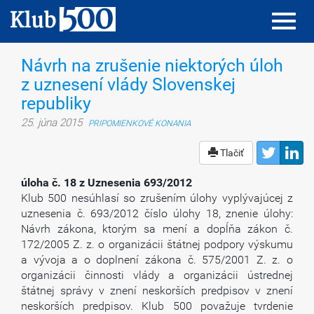
Toggl
Toggl
navig
navig
Návrh na zrušenie niektorých úloh
z uznesení vlády Slovenskej
republiky
25. júna 2015
PRIPOMIENKOVÉ KONANIA
Tlačiť
úloha č. 18 z Uznesenia 693/2012
Klub 500 nesúhlasí so zrušením úlohy vyplývajúcej z
uznesenia č. 693/2012 číslo úlohy 18, znenie úlohy:
Návrh zákona, ktorým sa mení a dopĺňa zákon č.
172/2005 Z. z. o organizácii štátnej podpory výskumu
a vývoja a o doplnení zákona č. 575/2001 Z. z. o
organizácii činnosti vlády a organizácii ústrednej
štátnej správy v znení neskorších predpisov v znení
neskorších predpisov. Klub 500 považuje tvrdenie