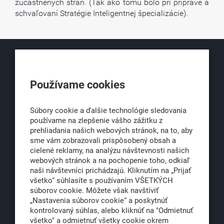
zúčastnených strán. (Tak ako tomu bolo pri príprave a
schvaľovaní Stratégie Inteligentnej špecializácie).
KLUB500
Používame cookies
Obchodná 6
811 06 Bratislava 1
Súbory cookie a ďalšie technológie sledovania
používame na zlepšenie vášho zážitku z
prehliadania našich webových stránok, na to, aby
sme vám zobrazovali prispôsobený obsah a
office@klub500.sk
cielené reklamy, na analýzu návštevnosti našich
+421 2 54 646 464
webových stránok a na pochopenie toho, odkiaľ
naši návštevníci prichádzajú. Kliknutím na „Prijať
www.klub500.sk
všetko“ súhlasíte s používaním VŠETKÝCH
súborov cookie. Môžete však navštíviť
„Nastavenia súborov cookie“ a poskytnúť
kontrolovaný súhlas, alebo kliknúť na "Odmietnuť
Copyright: Klub 500, 2026
všetko" a odmietnuť všetky cookie okrem