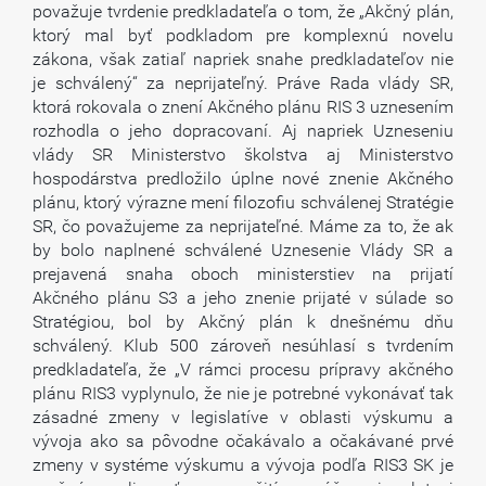
považuje tvrdenie predkladateľa o tom, že „Akčný plán,
ktorý mal byť podkladom pre komplexnú novelu
zákona, však zatiaľ napriek snahe predkladateľov nie
je schválený“ za neprijateľný. Práve Rada vlády SR,
ktorá rokovala o znení Akčného plánu RIS 3 uznesením
rozhodla o jeho dopracovaní. Aj napriek Uzneseniu
vlády SR Ministerstvo školstva aj Ministerstvo
hospodárstva predložilo úplne nové znenie Akčného
plánu, ktorý výrazne mení filozofiu schválenej Stratégie
SR, čo považujeme za neprijateľné. Máme za to, že ak
by bolo naplnené schválené Uznesenie Vlády SR a
prejavená snaha oboch ministerstiev na prijatí
Akčného plánu S3 a jeho znenie prijaté v súlade so
Stratégiou, bol by Akčný plán k dnešnému dňu
schválený. Klub 500 zároveň nesúhlasí s tvrdením
predkladateľa, že „V rámci procesu prípravy akčného
plánu RIS3 vyplynulo, že nie je potrebné vykonávať tak
zásadné zmeny v legislatíve v oblasti výskumu a
vývoja ako sa pôvodne očakávalo a očakávané prvé
zmeny v systéme výskumu a vývoja podľa RIS3 SK je