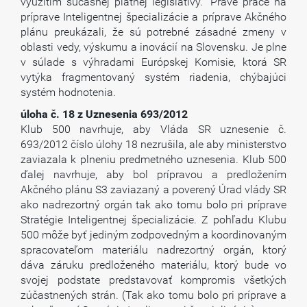
využitím súčasnej platnej legislatívy.“ Práve práce na
príprave Inteligentnej špecializácie a príprave Akčného
plánu preukázali, že sú potrebné zásadné zmeny v
oblasti vedy, výskumu a inovácií na Slovensku. Je plne
v súlade s výhradami Európskej Komisie, ktorá SR
vytýka fragmentovaný systém riadenia, chýbajúci
systém hodnotenia.
úloha č. 18 z Uznesenia 693/2012
Klub 500 navrhuje, aby Vláda SR uznesenie č.
693/2012 číslo úlohy 18 nezrušila, ale aby ministerstvo
zaviazala k plneniu predmetného uznesenia. Klub 500
ďalej navrhuje, aby bol prípravou a predložením
Akčného plánu S3 zaviazaný a poverený Úrad vlády SR
ako nadrezortný orgán tak ako tomu bolo pri príprave
Stratégie Inteligentnej špecializácie. Z pohľadu Klubu
500 môže byť jediným zodpovedným a koordinovaným
spracovateľom materiálu nadrezortný orgán, ktorý
dáva záruku predloženého materiálu, ktorý bude vo
svojej podstate predstavovať kompromis všetkých
zúčastnených strán. (Tak ako tomu bolo pri príprave a