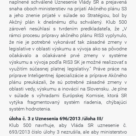
naplnené schválené Uznesenie Vlády SR a prejavená
snaha oboch ministerstiev na prijatí Akčného plánu S3
a jeho znenie prijaté v súlade so Stratégiou, bol by
Akčný plán k dnešnému dňu schválený. Klub 500
zároveň nesúhlasí s tvrdením predkladateľa, že „V
rámci procesu prípravy akčného plánu RIS3 vyplynulo,
že nie je potrebné vykonávať tak zásadné zmeny v
legislatíve v oblasti výskumu a vývoja ako sa pôvodne
očakávalo a očakávané prvé zmeny v systéme
výskumu a vývoja podľa RIS3 SK je možné realizovať s
využitím súčasnej platnej legislatívy.“ Práve práce na
príprave Inteligentnej špecializácie a príprave Akčného
plánu preukázali, že sú potrebné zásadné zmeny v
oblasti vedy, výskumu a inovácií na Slovensku. Je plne
v súlade s výhradami Európskej Komisie, ktorá SR
vytýka fragmentovaný systém riadenia, chýbajúci
systém hodnotenia.
úloha č. 3 z Uznesenia 696/2013 /úloha III/
Klub 500 navrhuje, aby Vláda SR uznesenie č.
693/2013 číslo úlohy 3 nezrušila, ale aby ministerstvo