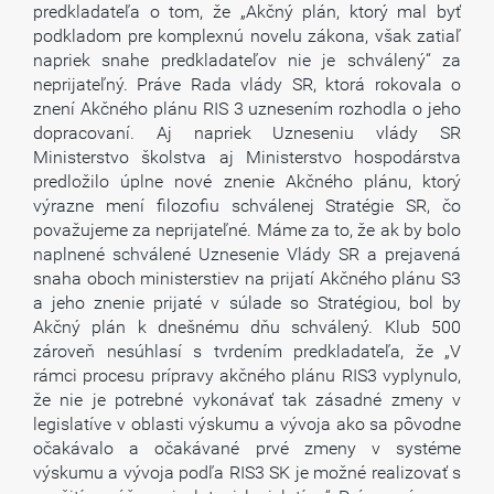
predkladateľa o tom, že „Akčný plán, ktorý mal byť
podkladom pre komplexnú novelu zákona, však zatiaľ
napriek snahe predkladateľov nie je schválený“ za
neprijateľný. Práve Rada vlády SR, ktorá rokovala o
znení Akčného plánu RIS 3 uznesením rozhodla o jeho
dopracovaní. Aj napriek Uzneseniu vlády SR
Ministerstvo školstva aj Ministerstvo hospodárstva
predložilo úplne nové znenie Akčného plánu, ktorý
výrazne mení filozofiu schválenej Stratégie SR, čo
považujeme za neprijateľné. Máme za to, že ak by bolo
naplnené schválené Uznesenie Vlády SR a prejavená
snaha oboch ministerstiev na prijatí Akčného plánu S3
a jeho znenie prijaté v súlade so Stratégiou, bol by
Akčný plán k dnešnému dňu schválený. Klub 500
zároveň nesúhlasí s tvrdením predkladateľa, že „V
rámci procesu prípravy akčného plánu RIS3 vyplynulo,
že nie je potrebné vykonávať tak zásadné zmeny v
legislatíve v oblasti výskumu a vývoja ako sa pôvodne
očakávalo a očakávané prvé zmeny v systéme
výskumu a vývoja podľa RIS3 SK je možné realizovať s