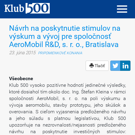
Toggl
Toggl
navig
navig
Návrh na poskytnutie stimulov na
výskum a vývoj pre spoločnosť
AeroMobil R&D, s. r. o., Bratislava
23. júna 2015
PRIPOMIENKOVÉ KONANIA
Tlačiť
Všeobecne
Klub 500 vysoko pozitívne hodnotí jedinečné výsledky,
ktoré dosiahol tím okolo doc. Ing. Štefan Kleina v rámci
spoločnosti AeroMobil, s. r. o. na poli výskumu a
vývoja aeromobilu, stavby prototypu, jeho skúšok a
overovania. S cieľom vyjasnenia predloženého návrhu
a jeho súladu s platnou legislatívou, Klub 500
upozorňuje na nezrovnalosti/nejasnosti predloženého
návrhu na poskytnutie investičných stimulov: