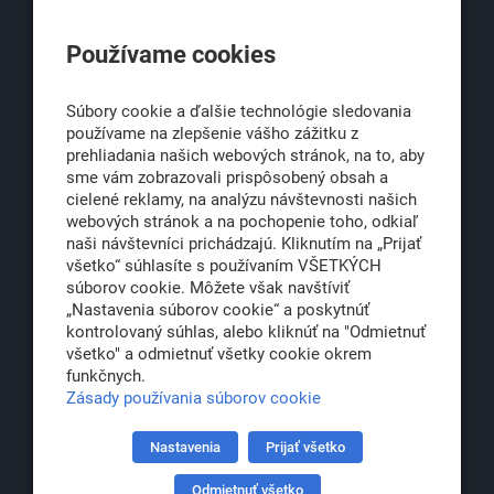
KLUB500
Používame cookies
Obchodná 6
811 06 Bratislava 1
Súbory cookie a ďalšie technológie sledovania
používame na zlepšenie vášho zážitku z
prehliadania našich webových stránok, na to, aby
sme vám zobrazovali prispôsobený obsah a
office@klub500.sk
cielené reklamy, na analýzu návštevnosti našich
+421 2 54 646 464
webových stránok a na pochopenie toho, odkiaľ
naši návštevníci prichádzajú. Kliknutím na „Prijať
www.klub500.sk
všetko“ súhlasíte s používaním VŠETKÝCH
súborov cookie. Môžete však navštíviť
„Nastavenia súborov cookie“ a poskytnúť
kontrolovaný súhlas, alebo kliknúť na "Odmietnuť
Copyright: Klub 500, 2026
všetko" a odmietnuť všetky cookie okrem
Všetky práva vyhradené
funkčnych.
Právna informácia
Zásady používania súborov cookie
Nastavenia
Prijať všetko
Partner:
Odmietnuť všetko