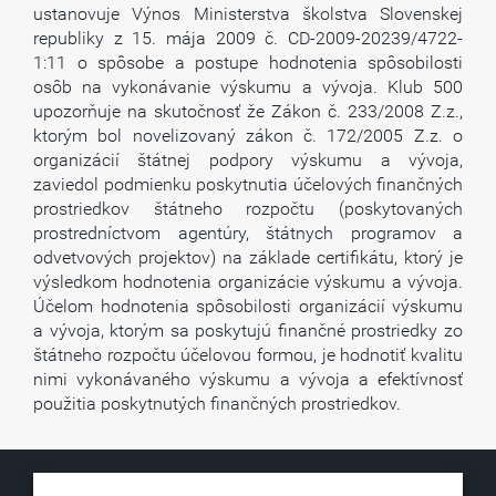
ustanovuje Výnos Ministerstva školstva Slovenskej
republiky z 15. mája 2009 č. CD-2009-20239/4722-
1:11 o spôsobe a postupe hodnotenia spôsobilosti
osôb na vykonávanie výskumu a vývoja. Klub 500
upozorňuje na skutočnosť že Zákon č. 233/2008 Z.z.,
ktorým bol novelizovaný zákon č. 172/2005 Z.z. o
organizácií štátnej podpory výskumu a vývoja,
zaviedol podmienku poskytnutia účelových finančných
prostriedkov štátneho rozpočtu (poskytovaných
prostredníctvom agentúry, štátnych programov a
odvetvových projektov) na základe certifikátu, ktorý je
výsledkom hodnotenia organizácie výskumu a vývoja.
Účelom hodnotenia spôsobilosti organizácií výskumu
a vývoja, ktorým sa poskytujú finančné prostriedky zo
štátneho rozpočtu účelovou formou, je hodnotiť kvalitu
nimi vykonávaného výskumu a vývoja a efektívnosť
použitia poskytnutých finančných prostriedkov.