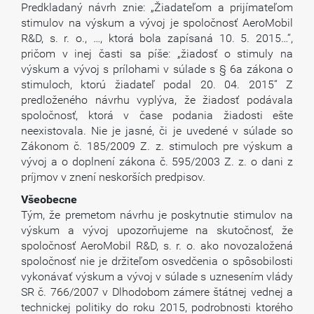
Predkladaný návrh znie: „Žiadateľom a prijímateľom
stimulov na výskum a vývoj je spoločnosť AeroMobil
R&D, s. r. o., …, ktorá bola zapísaná 10. 5. 2015…“,
pričom v inej časti sa píše: „žiadosť o stimuly na
výskum a vývoj s prílohami v súlade s § 6a zákona o
stimuloch, ktorú žiadateľ podal 20. 04. 2015“ Z
predloženého návrhu vyplýva, že žiadosť podávala
spoločnosť, ktorá v čase podania žiadosti ešte
neexistovala. Nie je jasné, či je uvedené v súlade so
Zákonom č. 185/2009 Z. z. stimuloch pre výskum a
vývoj a o doplnení zákona č. 595/2003 Z. z. o dani z
príjmov v znení neskorších predpisov.
Všeobecne
Tým, že premetom návrhu je poskytnutie stimulov na
výskum a vývoj upozorňujeme na skutočnosť, že
spoločnosť AeroMobil R&D, s. r. o. ako novozaložená
spoločnosť nie je držiteľom osvedčenia o spôsobilosti
vykonávať výskum a vývoj v súlade s uznesením vlády
SR č. 766/2007 v Dlhodobom zámere štátnej vednej a
technickej politiky do roku 2015, podrobnosti ktorého