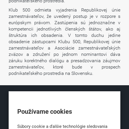
podnikateľského prostredia.
Klub 500 odmieta vyjadrenia Republikovej únie
zamestnávateľov, že uvedený postup je v rozpore s
európskym právom. Zastúpenia sú jednoznačne v
kompetencii jednotlivých členských štátov, ako aj
štruktúra ich obsadenia. V tomto duchu jedine
obsadenie zástupcami Klubu 500, Republikovej únie
zamestnávateľov a Asociácie zamestnávateľských
zväzov a združení po jednom nominantovi dáva
záruku korektného dialógu a presadzovania záujmov
zamestnávateľov, ktoré bude v prospech
podnikateľského prostredia na Slovensku.
KLUB500
Používame cookies
Obchodná 6
811 06 Bratislava 1
Súbory cookie a ďalšie technológie sledovania