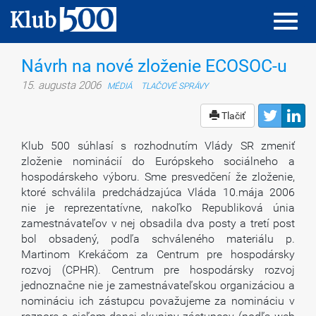
Toggl
Toggl
navig
navig
Návrh na nové zloženie ECOSOC-u
15. augusta 2006
MÉDIÁ
TLAČOVÉ SPRÁVY
Tlačiť
Klub 500 súhlasí s rozhodnutím Vlády SR zmeniť
zloženie nominácií do Európskeho sociálneho a
hospodárskeho výboru. Sme presvedčení že zloženie,
ktoré schválila predchádzajúca Vláda 10.mája 2006
nie je reprezentatívne, nakoľko Republiková únia
zamestnávateľov v nej obsadila dva posty a tretí post
bol obsadený, podľa schváleného materiálu p.
Martinom Krekáčom za Centrum pre hospodársky
rozvoj (CPHR). Centrum pre hospodársky rozvoj
jednoznačne nie je zamestnávateľskou organizáciou a
nomináciu ich zástupcu považujeme za nomináciu v