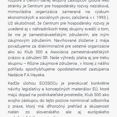
rozpore s cieľom danej skupiny zástupcov (podľa web
stránky je Centrum pre hospodársky rozvoj nezisková,
mimovládna organizácia zameraná na výskum
ekonomických a sociálnych javov, založená v r. 1993.).
Už skutočnosť, že Centrum pre hospodársky rozvoj je
uvedené aj v náhradníkoch tretej skupiny svedčí o tom,
že nie je zamestnávateľským združením, ale iným
záujmovým združením. Navrhované zloženie z mája
považujeme za diskriminačné pre ostatné organizácie
ako sú Klub 500 a Asociácia zamestnávateľských
zväzov a združení SR. Naše výhrady platia aj pre tretiu
skupinu – Rôzne záujmové združenia , v ktorej z nášho
pohľadu spochybňujeme opodstatnenosť zastúpenia
Nadácie F.A.Hayeka.
Keďže úlohou ECOSOCu je prerokúvať konkrétne
návrhy legislatívy a koncepčných materiálov EÚ, ktoré
majú dopad na podnikateľské prostredie, Klub 500 ako
svojho zástupcu do tejto pozície nominoval odborníka
z praxe, ktorý má dlhoročný prehľad a skúsenosti
nielen zo slovenského ale aj európskeho