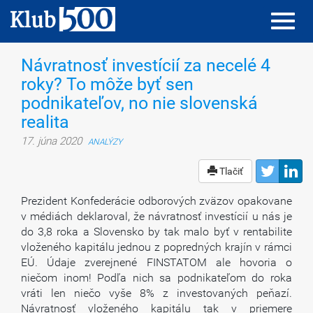
Toggl
Toggl
navig
navig
Návratnosť investícií za necelé 4
roky? To môže byť sen
podnikateľov, no nie slovenská
realita
17. júna 2020
ANALÝZY
Tlačiť
Prezident Konfederácie odborových zväzov opakovane
v médiách deklaroval, že návratnosť investícií u nás je
do 3,8 roka a Slovensko by tak malo byť v rentabilite
vloženého kapitálu jednou z popredných krajín v rámci
EÚ. Údaje zverejnené FINSTATOM ale hovoria o
niečom inom! Podľa nich sa podnikateľom do roka
vráti len niečo vyše 8% z investovaných peňazí.
Návratnosť vloženého kapitálu tak v priemere