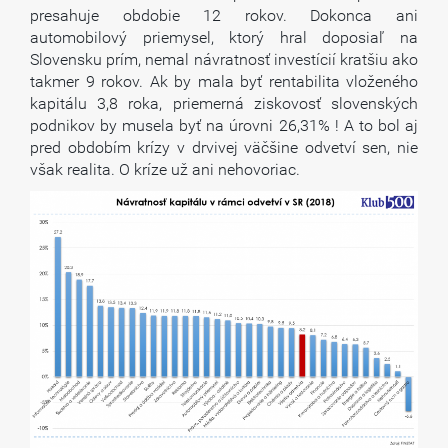
presahuje obdobie 12 rokov. Dokonca ani
automobilový priemysel, ktorý hral doposiaľ na
Slovensku prím, nemal návratnosť investícií kratšiu ako
takmer 9 rokov. Ak by mala byť rentabilita vloženého
kapitálu 3,8 roka, priemerná ziskovosť slovenských
podnikov by musela byť na úrovni 26,31% ! A to bol aj
pred obdobím krízy v drvivej väčšine odvetví sen, nie
však realita. O kríze už ani nehovoriac.