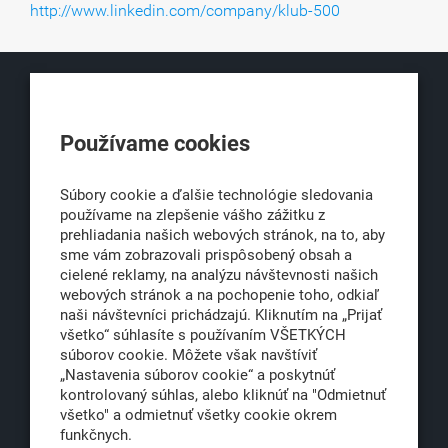
http://www.linkedin.com/company/klub-500
KLUB500
Používame cookies
Obchodná 6
811 06 Bratislava 1
Súbory cookie a ďalšie technológie sledovania
používame na zlepšenie vášho zážitku z
prehliadania našich webových stránok, na to, aby
sme vám zobrazovali prispôsobený obsah a
office@klub500.sk
cielené reklamy, na analýzu návštevnosti našich
+421 2 54 646 464
webových stránok a na pochopenie toho, odkiaľ
naši návštevníci prichádzajú. Kliknutím na „Prijať
www.klub500.sk
všetko“ súhlasíte s používaním VŠETKÝCH
súborov cookie. Môžete však navštíviť
„Nastavenia súborov cookie“ a poskytnúť
kontrolovaný súhlas, alebo kliknúť na "Odmietnuť
Copyright: Klub 500, 2026
všetko" a odmietnuť všetky cookie okrem
Všetky práva vyhradené
funkčnych.