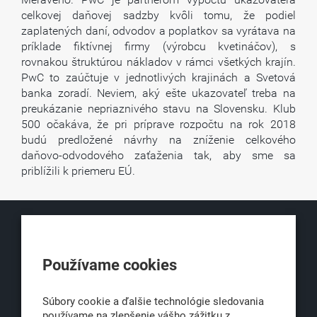
celkovej daňovej sadzby kvôli tomu, že podiel
zaplatených daní, odvodov a poplatkov sa vyrátava na
príklade fiktívnej firmy (výrobcu kvetináčov), s
rovnakou štruktúrou nákladov v rámci všetkých krajín.
PwC to zaúčtuje v jednotlivých krajinách a Svetová
banka zoradí. Neviem, aký ešte ukazovateľ treba na
preukázanie nepriaznivého stavu na Slovensku. Klub
500 očakáva, že pri príprave rozpočtu na rok 2018
budú predložené návrhy na zníženie celkového
daňovo-odvodového zaťaženia tak, aby sme sa
priblížili k priemeru EÚ.
KLUB500
Používame cookies
Obchodná 6
811 06 Bratislava 1
Súbory cookie a ďalšie technológie sledovania
používame na zlepšenie vášho zážitku z