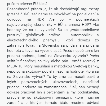
pričom priemer EÚ klesá.
Pozoruhodné pritom je, že ak dochádzajú argumenty
(presné čísla), začíname sa odvolávať na podiel daní a
odvodov na HDP. Ale čo v podmienkach
najotvorenejšej ekonomiky v EÚ znamená HDP? Aké
hodnoty že sa tu vytvoria? Sú to „vnútropodnikové
presuny“ globálnych hráčov – automobiliek a
elektrotechnického priemyslu, ktorí dovezú zo
zahraničia tovar, na Slovensku sa pridá malá pridaná
hodnota a tovar sa vyvezie späť. Prečo nepočítame len
pridanú hodnotu, ktorú na Slovensku vytvoria? Prečo
Inštitút finančnej politiky alebo pán Tomáš Meravý z
MESA 10, ktorý nesúhlasí s metodikou Svetovej banky,
neporovná skutočný podiel miezd na hodnote, ktorá sa
na Slovensku vytvorí? To by sme sa museli baviť o
iných porovnateľných ukazovateľoch, napríklad
pridanej hodnote na zamestnanca. Žiaľ, pán Meravý
dokáže pracovať len s percentami a my, podnikatelia,
pracujeme so skutočnými peniazmi, ktoré musíme
zarobiť a z ktorých tomuto štátu musíme odviesť