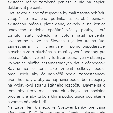
skutočné reálne zarobené peniaze, a nie na papieri
deklarovať percentá.
Tretí sektor a jeho zástupcovia by mali z tohto pohľadu
vstúpiť do reálneho podnikania, zarobiť peniaze
skutočnou prácou, platiť dane, odvody a na koniec
účtovného obdobia spočítať všetky platby, ktoré
tomuto štátu odvedú, a potom rátať percentá.
Uvedomme si, že na Slovensku je len tretina ľudí
zamestnaná v priemysle, poľnohospodárstve,
stavebníctve a službách a musí vytvoriť hodnoty pre
seba a ďalšie dve tretiny ľudí zamestnaných v štátnej a
vo verejnej službe, nezamestnaných, deti a dôchodcov.
Bavme sa o tom, ako zmeniť celkový podiel
pracujúcich, aby čo najväčší podiel zamestnancov
tvoril hodnoty a aby čo najmenší podiel bol napojený
na výdavkovú stranu štátneho rozpočtu. Bavme sa o
tom, aby firmy mali dostatok zdrojov na sociálne
programy a aby tu bola klíma podporujúca podnikanie
a zamestnávanie ľudí.
Na záver len k metodike Svetovej banky pre pána
Meravého. PwC je partnerom výpočtu ukazovateľa