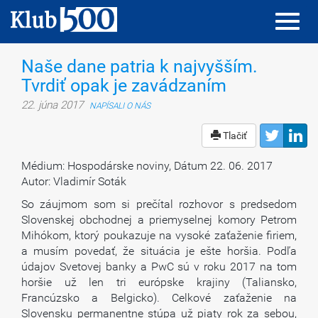
Toggl
Toggl
navig
navig
Naše dane patria k najvyšším.
Tvrdiť opak je zavádzaním
22. júna 2017
NAPÍSALI O NÁS
Tlačiť
Médium: Hospodárske noviny, Dátum 22. 06. 2017
Autor: Vladimír Soták
So záujmom som si prečítal rozhovor s predsedom
Slovenskej obchodnej a priemyselnej komory Petrom
Mihókom, ktorý poukazuje na vysoké zaťaženie firiem,
a musím povedať, že situácia je ešte horšia. Podľa
údajov Svetovej banky a PwC sú v roku 2017 na tom
horšie už len tri európske krajiny (Taliansko,
Francúzsko a Belgicko). Celkové zaťaženie na
Slovensku permanentne stúpa už piaty rok za sebou,