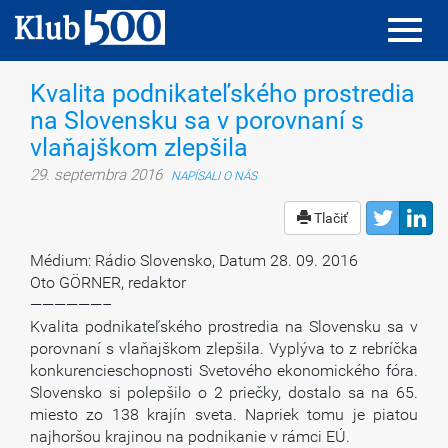
Toggl
Toggl
navig
navig
Kvalita podnikateľského prostredia
na Slovensku sa v porovnaní s
vlaňajškom zlepšila
29. septembra 2016
NAPÍSALI O NÁS
Tlačiť
Médium: Rádio Slovensko, Datum 28. 09. 2016
Oto GÖRNER, redaktor
——————–
Kvalita podnikateľského prostredia na Slovensku sa v
porovnaní s vlaňajškom zlepšila. Vyplýva to z rebríčka
konkurencieschopnosti Svetového ekonomického fóra.
Slovensko si polepšilo o 2 priečky, dostalo sa na 65.
miesto zo 138 krajín sveta. Napriek tomu je piatou
najhoršou krajinou na podnikanie v rámci EÚ.