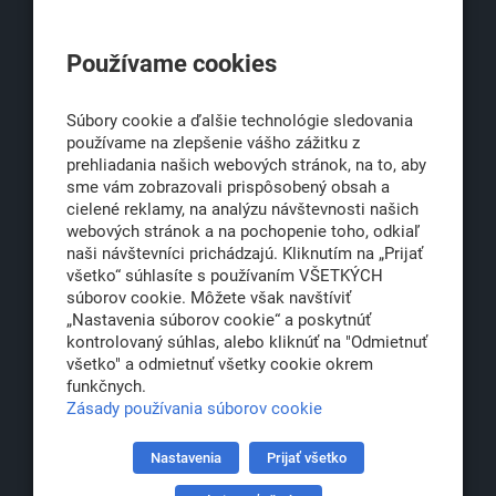
KLUB500
Používame cookies
Obchodná 6
811 06 Bratislava 1
Súbory cookie a ďalšie technológie sledovania
používame na zlepšenie vášho zážitku z
prehliadania našich webových stránok, na to, aby
sme vám zobrazovali prispôsobený obsah a
office@klub500.sk
cielené reklamy, na analýzu návštevnosti našich
+421 2 54 646 464
webových stránok a na pochopenie toho, odkiaľ
naši návštevníci prichádzajú. Kliknutím na „Prijať
www.klub500.sk
všetko“ súhlasíte s používaním VŠETKÝCH
súborov cookie. Môžete však navštíviť
„Nastavenia súborov cookie“ a poskytnúť
kontrolovaný súhlas, alebo kliknúť na "Odmietnuť
Copyright: Klub 500, 2026
všetko" a odmietnuť všetky cookie okrem
Všetky práva vyhradené
funkčnych.
Právna informácia
Zásady používania súborov cookie
Nastavenia
Prijať všetko