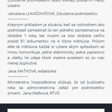
Združenia podnikateľov často stávajú poštármi medzi
úradmi.
Jaroslava LUKAČOVIČOVÁ, Združenie podnikateľov
——————–
Krásnym príkladom je situácia, keď sa rozhodnem ako
podnikateľ zamestnať čo len jedného zamestnanca na
obdobie 1 roka, tak musím za toto obdobie zaňho
poslať 81 dokumentov na 4 rôzne inštitúcie. Pričom
ešte tá inštitúcia každá si vyberá akým spôsobom so
mnou komunikuje, jedna elektronicky jedna papierovo
a všetky tie údaje ktoré vlastne posielam sú sú viac
menej duplicitné.
Jana MAŤKOVÁ, redaktorka
——————–
Ministerstvo hospodárstva sľubuje, že od budúceho
roka sa administratívna záťaž pre podnikateľov
zmierni. Jana Maťková, RTVS.