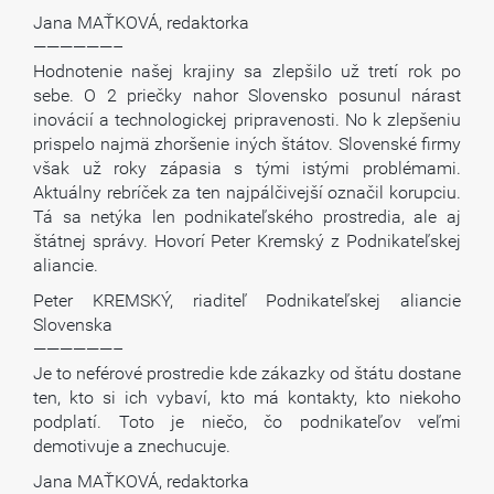
Jana MAŤKOVÁ, redaktorka
——————–
Hodnotenie našej krajiny sa zlepšilo už tretí rok po
sebe. O 2 priečky nahor Slovensko posunul nárast
inovácií a technologickej pripravenosti. No k zlepšeniu
prispelo najmä zhoršenie iných štátov. Slovenské firmy
však už roky zápasia s tými istými problémami.
Aktuálny rebríček za ten najpálčivejší označil korupciu.
Tá sa netýka len podnikateľského prostredia, ale aj
štátnej správy. Hovorí Peter Kremský z Podnikateľskej
aliancie.
Peter KREMSKÝ, riaditeľ Podnikateľskej aliancie
Slovenska
——————–
Je to neférové prostredie kde zákazky od štátu dostane
ten, kto si ich vybaví, kto má kontakty, kto niekoho
podplatí. Toto je niečo, čo podnikateľov veľmi
demotivuje a znechucuje.
Jana MAŤKOVÁ, redaktorka