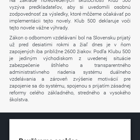
Na základe horeuvedených skutočností Klub 500
vyzýva predkladateľov, aby si uvedomili osobnú
zodpovednosť za výsledky, ktoré môžeme očakávať po
implementácii tejto novely. Klub 500 deklaruje voči
tejto novele vážne výhrady.
Zákon o odbornom vzdelávaní bol na Slovensku prijatý
už pred desiatimi rokmi a žiaľ dnes je v ňom
zapojených iba približne 2600 žiakov. Podľa Klubu 500
je jediným východiskom z uvedenej situácie
zabezpečenie štíhleho a transparentného
administratívneho riadenia systému duálneho
vzdelávania a zároveň zvýšenie motivácií pre
zapojenie sa do systému, spojenou s prijatím zásadnej
reformy celého základného, stredného a vysokého
školstva.
KLUB500