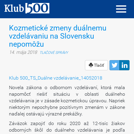
Toggl
Toggl
navig
navig
Kozmetické zmeny duálnemu
vzdelávaniu na Slovensku
nepomôžu
14. mája 2018
TLAČOVÉ SPRÁVY
Tlačiť
Klub 500_TS_Duálne vzdelávanie_14052018
Novela zákona o odbornom vzdelávaní, ktorá mala
napomôcť riešiť situáciu v oblasti duálneho
vzdelávania je v zásade kozmetickou úpravou. Napriek
niektorým nepochybne pozitívnym zmenám v zákone
naďalej ostávajú výrazné prekážky.
Záväzok zapojiť do roku 2020 až 12-tisíc žiakov
odborných škôl do duálneho vzdelávania je podľa