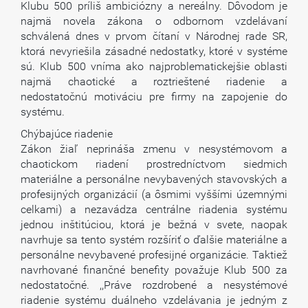
Klubu 500 príliš ambiciózny a nereálny. Dôvodom je
najmä novela zákona o odbornom vzdelávaní
schválená dnes v prvom čítaní v Národnej rade SR,
ktorá nevyriešila zásadné nedostatky, ktoré v systéme
sú. Klub 500 vníma ako najproblematickejšie oblasti
najmä chaotické a roztrieštené riadenie a
nedostatočnú motiváciu pre firmy na zapojenie do
systému.
Chýbajúce riadenie
Zákon žiaľ neprináša zmenu v nesystémovom a
chaotickom riadení prostredníctvom siedmich
materiálne a personálne nevybavených stavovských a
profesijných organizácií (a ôsmimi vyššími územnými
celkami) a nezavádza centrálne riadenia systému
jednou inštitúciou, ktorá je bežná v svete, naopak
navrhuje sa tento systém rozšíriť o ďalšie materiálne a
personálne nevybavené profesijné organizácie. Taktiež
navrhované finančné benefity považuje Klub 500 za
nedostatočné. ,,Práve rozdrobené a nesystémové
riadenie systému duálneho vzdelávania je jedným z