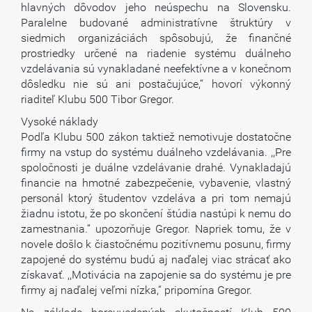
hlavných dôvodov jeho neúspechu na Slovensku.
Paralelne budované administratívne štruktúry v
siedmich organizáciách spôsobujú, že finančné
prostriedky určené na riadenie systému duálneho
vzdelávania sú vynakladané neefektívne a v konečnom
dôsledku nie sú ani postačujúce,“ hovorí výkonný
riaditeľ Klubu 500 Tibor Gregor.
Vysoké náklady
Podľa Klubu 500 zákon taktiež nemotivuje dostatočne
firmy na vstup do systému duálneho vzdelávania. ,,Pre
spoločnosti je duálne vzdelávanie drahé. Vynakladajú
financie na hmotné zabezpečenie, vybavenie, vlastný
personál ktorý študentov vzdeláva a pri tom nemajú
žiadnu istotu, že po skončení štúdia nastúpi k nemu do
zamestnania.“ upozorňuje Gregor. Napriek tomu, že v
novele došlo k čiastočnému pozitívnemu posunu, firmy
zapojené do systému budú aj naďalej viac strácať ako
získavať. ,,Motivácia na zapojenie sa do systému je pre
firmy aj naďalej veľmi nízka,“ pripomína Gregor.