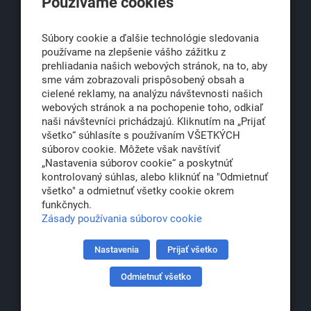
Používame cookies
Obchodná 6
811 06 Bratislava 1
Súbory cookie a ďalšie technológie sledovania
používame na zlepšenie vášho zážitku z
prehliadania našich webových stránok, na to, aby
sme vám zobrazovali prispôsobený obsah a
office@klub500.sk
cielené reklamy, na analýzu návštevnosti našich
+421 2 54 646 464
webových stránok a na pochopenie toho, odkiaľ
naši návštevníci prichádzajú. Kliknutím na „Prijať
www.klub500.sk
všetko“ súhlasíte s používaním VŠETKÝCH
súborov cookie. Môžete však navštíviť
„Nastavenia súborov cookie“ a poskytnúť
kontrolovaný súhlas, alebo kliknúť na "Odmietnuť
Copyright: Klub 500, 2026
všetko" a odmietnuť všetky cookie okrem
Všetky práva vyhradené
funkčnych.
Právna informácia
Zásady používania súborov cookie
Nastavenia
Prijať všetko
Partner:
Odmietnuť všetko